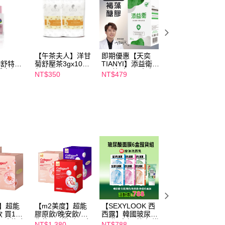
項】
取貨
恩沛科技股份有限公司提供之「AFTEE先享後付」服務完成之
依本服務之必要範圍內提供個人資料，並將交易相關給付款項請
00，滿NT$600(含以上)免運費
讓予恩沛科技股份有限公司。
個人資料處理事宜，請瀏覽以下網址：
1取貨
ee.tw/terms/#terms3
【午茶夫人】洋甘
即期優惠【天奕
即期優惠【Catric
00，滿NT$600(含以上)免運費
年的使用者請事先徵得法定代理人或監護人之同意方可使用
il舒特
菊舒壓茶3gx10入/
TIANYI】添益衛
卡翠絲】完美濾鏡
E先享後付」，若未經同意申辦者引起之損失，本公司不負相關責
淨白無暇
包 x2
(30粒/盒) 日本專
遮瑕膏 效期
NT$350
NT$479
NT$119
ml 效期
利JSF-1®褐藻醣
2027/2/1
AFTEE先享後付」時，將依據個別帳號之用戶狀況，依本公司
膠 效期2027/3/11
00，滿NT$600(含以上)免運費
核予不同之上限額度；若仍有額度不足之情形，本公司將視審查
用戶進行身份認證。
一人註冊多個帳號或使用他人資訊註冊。若發現惡意使用之情
50，滿NT$1,500(含以上)免運費
科技股份有限公司將有權停止該用戶之使用額度並採取法律行
度】超能
【m2美度】超能
【SEXYLOOK 西
【未來美】★速效
 買1送
膠原飲/晚安飲/新
西露】韓國玻尿酸
醫美節限定★ 超
盒.孫藝珍
生飲 買1送1組-孫
面膜6盒組(鎖水/嫩
A醇煥膚亮顏洗面
NT$1,380
NT$788
NT$580