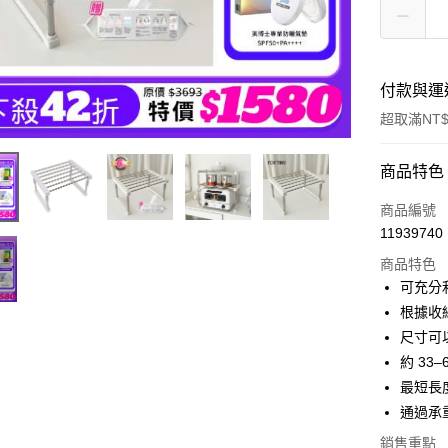
付款與運
超取滿NT$
付款方式
商品特色
信用卡一
商品編號
11939740
超商取貨
商品特色
LINE Pay
可充分利
根據收
Apple Pay
尺寸可
街口支付
約 33–
最短長
悠遊付
通過承
Google Pa
銷售重點