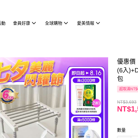
活動
會員好康
全球購物
愛美情報
優惠價
(6入)
包
超取滿NT$
NT$3,693
NT$1,
數量