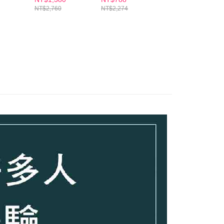
蛋白)
藝珍推薦 (8入/任
白/熊果素/綠番
乳 買一送一
NT$2,760
NT$2,274
NT$1,960
選2盒)
茄)+贈乳酸菌控油
洗面乳(120ml)