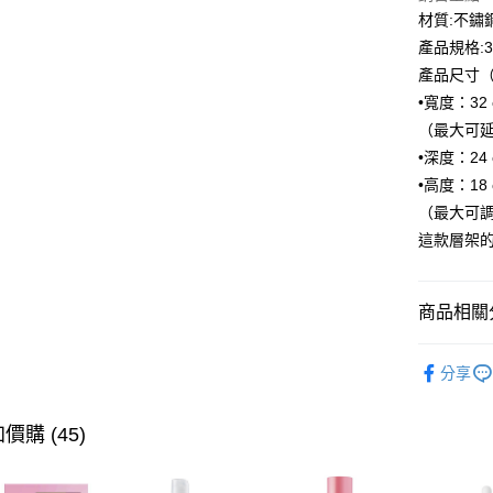
全盈+PAY
材質:不鏽鋼
產品規格:32
AFTEE先
產品尺寸（
相關說明
•寬度：32 
【關於「A
ATM付款
AFTEE
（最大可延伸
便利好安
•深度：24 
１．簡單
•高度：18 
２．便利
運送方式
３．安心
（最大可調整
全家付款
這款層架
【「AFT
每筆NT$1
１．於結帳
付」結帳
付款後全
２．訂單
商品相關分
３．收到繳
每筆NT$1
／ATM／
【生活用
※ 請注意
分享
萊爾富取
絡購買商品
【生活用
先享後付
每筆NT$1
※ 交易是
價購 (45)
是否繳費成
付款後萊
付客戶支
每筆NT$1