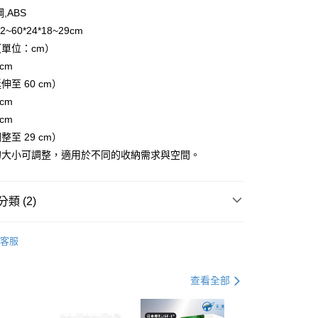
,ABS
~60*24*18~29cm
享後付
單位：cm）
cm
FTEE先享後付」】
先享後付是「在收到商品之後才付款」的支付方式。 讓您購物簡單
至 60 cm）
心！
cm
：不需註冊會員、不需綁卡、不需儲值。
cm
：只要手機號碼，簡訊認證，即可結帳。
：先確認商品／服務後，再付款。
至 29 cm）
取貨
的大小可調整，適用於不同的收納需求與空間。
EE先享後付」結帳流程】
00，滿NT$600(含以上)免運費
方式選擇「AFTEE先享後付」後，將跳轉至「AFTEE先享後
頁面，進行簡訊認證並確認金額後，即可完成結帳。
家取貨
成立數日內，您將收到繳費通知簡訊。
類 (2)
費通知簡訊後14天內，點擊此簡訊中的連結，可透過四大超商
00，滿NT$600(含以上)免運費
網路銀行／等多元方式進行付款，方視為交易完成。
品】
清潔收納
：結帳手續完成當下不需立刻繳費，但若您需要取消訂單，請聯
客服
貨付款
的店家。未經商家同意取消之訂單仍視為有效，需透過AFTEE
品】
韓國FOR'TINY
繳納相關費用。
00，滿NT$600(含以上)免運費
否成功請以「AFTEE先享後付 」之結帳頁面顯示為準，若有關於
查看全部
功／繳費後需取消欲退款等相關疑問，請聯繫「AFTEE先享後
爾富取貨
援中心」
https://netprotections.freshdesk.com/support/home
00，滿NT$600(含以上)免運費