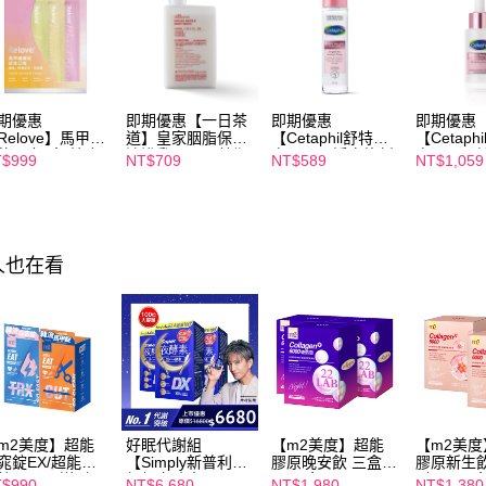
【注意事
7-11付款
１．透過由
交易，需
每筆NT$1
求債權轉
２．關於
付款後7-1
https://aft
期優惠
即期優惠【一日茶
即期優惠
即期優惠
每筆NT$1
３．未成
Relove】馬甲纖
道】皇家胭脂保濕
【Cetaphil舒特
【Cetaph
「AFTE
飲24包/盒-綜合
沐浴乳600ml 效期
膚】BHR淨白煥新
膚】BHR
$999
NT$709
NT$589
NT$1,059
宅配
任。
味(效期2027-
2027/2/19
化妝水 150mL 效
精華液 30
４．使用「
-22)
期2027/3/1
2027/3/1
每筆NT$1
即時審查
結果請求
離島配送
５．嚴禁
每筆NT$1
人也在看
形，恩沛
動。
m2美度】超能
好眠代謝組
【m2美度】超能
【m2美
窕錠EX/超能馬
【Simply新普利】
膠原晚安飲 三盒組
膠原新生飲
X 買1送1組
超級夜酵素DX 100
(8入/盒)
1組(8入/
$990
NT$6,680
NT$1,980
NT$1,380