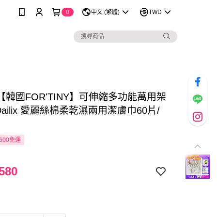
0
中文 (繁體)
TWD
【韓國FOR'TINY】可伸縮多功能萬用架
+Dailix 愛麗絲棉柔乾濕兩用潔膚巾60片/
600免運
580