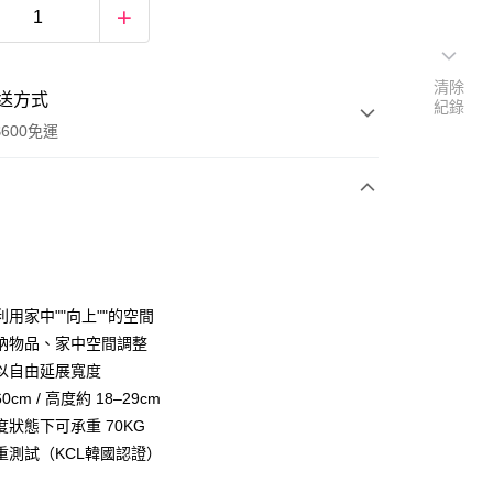
清除
送方式
紀錄
600免運
次付款
付款
用家中""向上""的空間
納物品、家中空間調整
以自由延展寬度
60cm / 高度約 18–29cm
度狀態下可承重 70KG
重測試（KCL韓國認證）
y