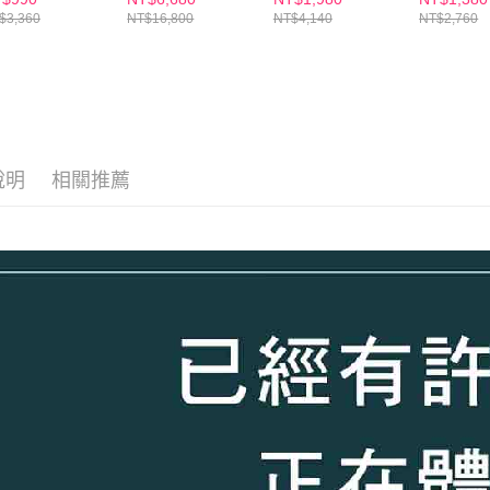
30錠/任選2盒)
錠/盒x3盒 木村拓
代言-膠原
$3,360
NT$16,800
NT$4,140
NT$2,760
哉 代言(日韓雙
GABA 好睡好代謝)
說明
相關推薦