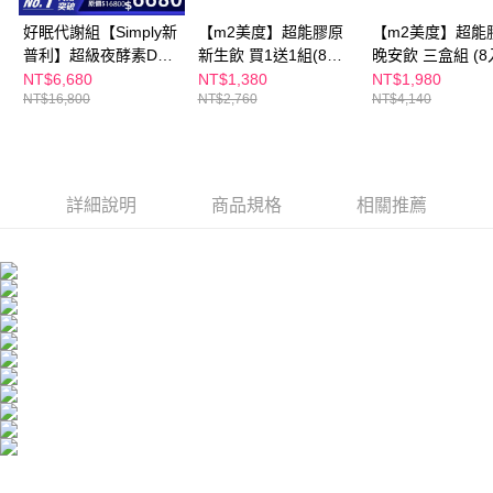
恩沛科技股份有限公司將有權停止該用戶之使用額度並採取法律行動。
試用宅配
好眠代謝組【Simply新
【m2美度】超能膠原
【m2美度】超能
免運費
普利】超級夜酵素DX
新生飲 買1送1組(8入/
晚安飲 三盒組 (8
100錠/盒x3盒 木村拓
盒.孫藝珍代言-膠原蛋
NT$6,680
NT$1,380
NT$1,980
海外配送
查看運費
NT$16,800
NT$2,760
NT$4,140
哉 代言(日韓雙GABA
白)
好睡好代謝)
海外配送(澳門)
查看運費
海外配送(馬來西亞)
查看運費
詳細說明
商品規格
相關推薦
海外配送(澳洲)
查看運費