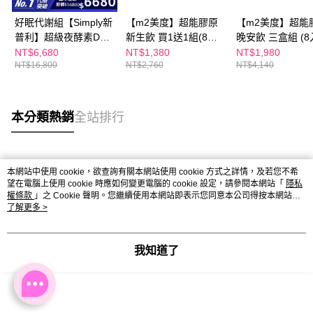
好眠代謝組【Simply新
【m2美度】超能膠原
【m2美度】超能
普利】超級夜酵素DX
新生飲 買1送1組(8入/
晚安飲 三盒組 (8
100錠/盒x3盒 木村拓
盒.孫藝珍代言-膠原蛋
NT$6,680
NT$1,380
NT$1,980
NT$16,800
NT$2,760
NT$4,140
哉 代言(日韓雙GABA
白)
好睡好代謝)
本分類熱銷
全站排行
熱門標籤
本網站中使用 cookie，欲查詢有關本網站使用 cookie 方式之詳情，及若您不希
望在電腦上使用 cookie 時應如何變更電腦的 cookie 設定，請參閱本網站「
隱私
權條款
」之 Cookie 聲明。您繼續使用本網站即表示您同意本公司得按本網站使
用條款之 Cookie 聲明使用 cookie。
了解更多 >
我知道了