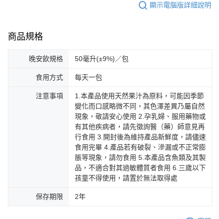
顯示電腦版詳細說明
商品規格
晚安飲規格
50毫升(±9%)／包
食用方式
每天一包
注意事項
1.本產品使用天然果汁為原料，可能因季節
變化而口感略微不同，其色澤差異乃屬自然
現象，敬請安心使用 2.孕乳婦、服用藥物或
有其他疾病者，請先徵詢醫（藥）師意見再
行食用 3.開封後為維持產品新鮮度，請儘速
食用完畢 4.產品若有破裂、滲漏或不正常膨
脹等現象，請勿食用 5.本產品含魚類及其製
品，不適合對其過敏體質者食用 6.三歲以下
孩童不得使用，請置於無法取得處
保存期限
2年