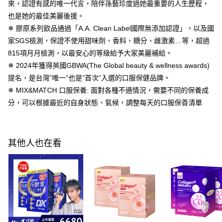
１．於結帳方式選擇「AFTEE先享後付」後，將跳轉至「AFTEE先享後付」
來，認證有感的唯一代言，陪伴孫藝珍度過她最重要的人生歷程，
試用-全家取貨付款
結帳頁面，進行簡訊認證並確認金額後，即可完成結帳。
也是她的最佳美麗後援。
２．訂單成立數日內，您將收到繳費通知簡訊。
免運費
✵ 膠原系列飲品通過「A.A. Clean Label國際無添加認證」，以及國
３．收到繳費通知簡訊後14天內，點擊此簡訊中的連結，可透過四大超商／
ATM／網路銀行／等多元方式進行付款，方視為交易完成。
家SGS檢測，保證不使用甜味劑、香料、糖分、雌激素…等，超過
萊爾富取貨付款
※ 請注意：結帳手續完成當下不需立刻繳費，但若您需要取消訂單，請聯絡
815項月月檢測，以最安心的等級給予大家美麗補給。
每筆NT$100，滿NT$600(含以上)免運費
購買商品的店家。未經商家同意取消之訂單仍視為有效，需透過AFTEE先享
後付繳納相關費用。
✵ 2024年獲得英國GBWA(The Global beauty & wellness awards)
試用-萊爾富取貨付款
※ 交易是否成功請以「AFTEE先享後付 」之結帳頁面顯示為準，若有關於
提名，是台灣”唯一”也是”首次”入選的口服保健品牌。
是否繳費成功／繳費後需取消欲退款等相關疑問，請聯繫「AFTEE先享後付
免運費
✵ MIX&MATCH 口服保養: 面對各種不適情況，需要不同的保養成
客戶支援中心」
https://netprotections.freshdesk.com/support/home
分，可以根據最近的自身狀態、氣候，調整每天的口服保善清單
7-11付款取貨
【注意事項】
１．透過由恩沛科技股份有限公司提供之「AFTEE先享後付」服務完成之交
每筆NT$100，滿NT$600(含以上)免運費
易，需依本服務之必要範圍內提供個人資料，並將交易相關給付款項請求債
權轉讓予恩沛科技股份有限公司。
試用-7-11取貨付款
其他人也在看
２．關於個人資料處理事宜，請瀏覽以下網址：
免運費
https://aftee.tw/terms/#terms3
３．未成年的使用者請事先徵得法定代理人或監護人之同意方可使用
宅配
「AFTEE先享後付」，若未經同意申辦者引起之損失，本公司不負相關責
任。
每筆NT$100，滿NT$600(含以上)免運費
４．使用「AFTEE先享後付」時，將依據個別帳號之用戶狀況，依本公司即
時審查核予不同之上限額度；若仍有額度不足之情形，本公司將視審查結果
離島配送
請求用戶進行身份認證。
每筆NT$150，滿NT$1,500(含以上)免運費
５．嚴禁一人註冊多個帳號或使用他人資訊註冊。若發現惡意使用之情形，