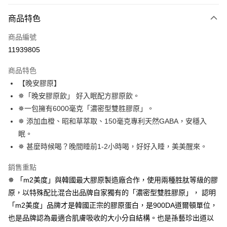
超商取貨付款
商品特色
LINE Pay
商品編號
Apple Pay
11939805
街口支付
商品特色
悠遊付
【晚安膠原】
Google Pay
✵「晚安膠原飲」 好入眠配方膠原飲。
✵一包擁有6000毫克「濃密型雙胜膠原」。
全盈+PAY
✵ 添加血橙、昭和草萃取、150毫克專利天然GABA，安穩入
AFTEE先享後付
眠。
相關說明
✵ 甚麼時候喝？晚間睡前1-2小時喝，好好入睡，美美醒來。
【關於「AFTEE先享後付」】
ATM付款
AFTEE先享後付是「在收到商品之後才付款」的支付方式。 讓您購物簡單
銷售重點
便利好安心！
✵ 「m2美度」與韓國最大膠原製造廠合作，使用兩種胜肽等級的膠
１．簡單：不需註冊會員、不需綁卡、不需儲值。
運送方式
２．便利：只要手機號碼，簡訊認證，即可結帳。
原，以特殊配比混合出品牌自家獨有的「濃密型雙胜膠原」， 認明
３．安心：先確認商品／服務後，再付款。
全家付款取貨
「m2美度」品牌才是韓國正宗的膠原蛋白，是900DA道爾頓單位，
每筆NT$100，滿NT$600(含以上)免運費
也是品牌認為最適合肌膚吸收的大小分自結構。也是孫藝珍出道以
【「AFTEE先享後付」結帳流程】