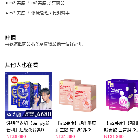
►m2 美度
m2美度 所有商品
►m2 美度
健康管理 / 代謝幫手
評價
喜歡這個商品嗎？購買後給他一個好評吧
其他人也在看
好眠代謝組【Simply新
【m2美度】超能膠原
【m2美度】超能
普利】超級夜酵素DX
新生飲 買1送1組(8入/
晚安飲 三盒組 (8
100錠/盒x3盒 木村拓
盒.孫藝珍代言-膠原蛋
NT$6,680
NT$1,380
NT$1,980