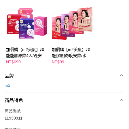
超商取貨付款
LINE Pay
Apple Pay
街口支付
悠遊付
加價購【m2美度】超
加價購【m2美度】超
能能膠原飲4入/晚安飲
能膠原飲/晚安飲/水光
Google Pay
4入/水光飲4入/新生飲
飲/新生飲-孫藝珍推薦
NT$690
NT$99
4入-孫藝珍推薦(任選1
(任選1盒)
全盈+PAY
盒)
品牌
AFTEE先享後付
m2
相關說明
【關於「AFTEE先享後付」】
ATM付款
AFTEE先享後付是「在收到商品之後才付款」的支付方式。 讓您購物簡單
商品特色
便利好安心！
１．簡單：不需註冊會員、不需綁卡、不需儲值。
運送方式
商品編號
２．便利：只要手機號碼，簡訊認證，即可結帳。
11939911
３．安心：先確認商品／服務後，再付款。
全家付款取貨
每筆NT$100，滿NT$600(含以上)免運費
【「AFTEE先享後付」結帳流程】