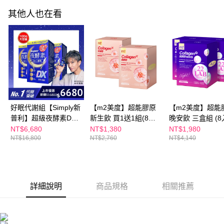
５．嚴禁一人註冊多個帳號或使用他人資訊註冊。若發現惡意使用之情形，
恩沛科技股份有限公司將有權停止該用戶之使用額度並採取法律行動。
其他人也在看
海外配送
查看運費
海外配送(澳門)
查看運費
海外配送(馬來西亞)
查看運費
海外配送(澳洲)
查看運費
好眠代謝組【Simply新
【m2美度】超能膠原
【m2美度】超能
普利】超級夜酵素DX
新生飲 買1送1組(8入/
晚安飲 三盒組 (8
100錠/盒x3盒 木村拓
盒.孫藝珍代言-膠原蛋
NT$6,680
NT$1,380
NT$1,980
NT$16,800
NT$2,760
NT$4,140
哉 代言(日韓雙GABA
白)
好睡好代謝)
詳細說明
商品規格
相關推薦