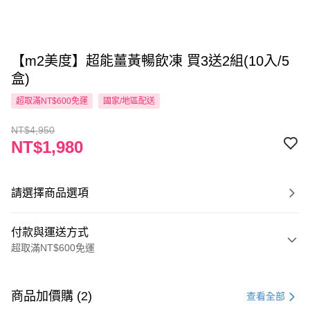
【m2美度】超能薑黃暢飲凍 買3送2組(10入/5
盒)
超取滿NT$600免運
國家/地區配送
NT$4,950
NT$1,980
請選擇商品選項
付款與運送方式
超取滿NT$600免運
付款方式
信用卡一次付款
商品加價購 (2)
查看全部