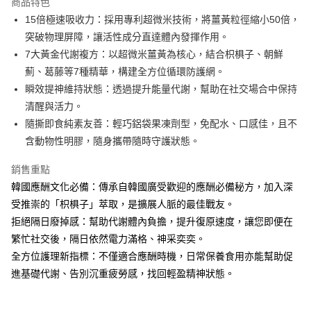
商品特色
１．於結帳方式選擇「AFTEE先享後付」後，將跳轉至「AFTEE先享後付」
15倍極速吸收力：採用專利超微米技術，將薑黃粒徑縮小50倍，
付款後全家取貨
結帳頁面，進行簡訊認證並確認金額後，即可完成結帳。
突破物理屏障，讓活性成分直達體內發揮作用。
２．訂單成立數日內，您將收到繳費通知簡訊。
每筆NT$100，滿NT$600(含以上)免運費
３．收到繳費通知簡訊後14天內，點擊此簡訊中的連結，可透過四大超商／
7大黃金代謝複方：以超微米薑黃為核心，結合枳椇子、朝鮮
ATM／網路銀行／等多元方式進行付款，方視為交易完成。
萊爾富取貨付款
薊、葛藤等7種精華，構建全方位循環防護網。
※ 請注意：結帳手續完成當下不需立刻繳費，但若您需要取消訂單，請聯絡
每筆NT$100，滿NT$600(含以上)免運費
購買商品的店家。未經商家同意取消之訂單仍視為有效，需透過AFTEE先享
瞬效提神維持狀態：透過提升能量代謝，幫助在社交場合中保持
後付繳納相關費用。
清醒與活力。
付款後萊爾富取貨
※ 交易是否成功請以「AFTEE先享後付 」之結帳頁面顯示為準，若有關於
隨撕即食純素友善：輕巧鋁袋果凍劑型，免配水、口感佳，且不
是否繳費成功／繳費後需取消欲退款等相關疑問，請聯繫「AFTEE先享後付
每筆NT$100，滿NT$600(含以上)免運費
客戶支援中心」
https://netprotections.freshdesk.com/support/home
含動物性明膠，隨身攜帶隨時守護狀態。
7-11付款取貨
【注意事項】
銷售重點
１．透過由恩沛科技股份有限公司提供之「AFTEE先享後付」服務完成之交
每筆NT$100，滿NT$600(含以上)免運費
韓國應酬文化必備：傳承自韓國廣受歡迎的應酬必備秘方，加入深
易，需依本服務之必要範圍內提供個人資料，並將交易相關給付款項請求債
權轉讓予恩沛科技股份有限公司。
付款後7-11取貨
受推崇的「枳椇子」萃取，是擴展人脈的最佳戰友。
２．關於個人資料處理事宜，請瀏覽以下網址：
每筆NT$100，滿NT$600(含以上)免運費
拒絕隔日廢掉感：幫助代謝體內負擔，提升復原速度，讓您即便在
https://aftee.tw/terms/#terms3
３．未成年的使用者請事先徵得法定代理人或監護人之同意方可使用
繁忙社交後，隔日依然電力滿格、神采奕奕。
宅配
「AFTEE先享後付」，若未經同意申辦者引起之損失，本公司不負相關責
全方位護理新指標：不僅適合應酬時機，日常保養食用亦能幫助促
任。
每筆NT$100，滿NT$600(含以上)免運費
進基礎代謝、告別沉重疲勞感，找回輕盈精神狀態。
４．使用「AFTEE先享後付」時，將依據個別帳號之用戶狀況，依本公司即
時審查核予不同之上限額度；若仍有額度不足之情形，本公司將視審查結果
離島配送
請求用戶進行身份認證。
每筆NT$150，滿NT$1,500(含以上)免運費