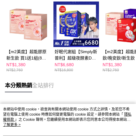
【m2美度】超能膠原
好眠代謝組【Simply新
【m2美度】超能
新生飲 買1送1組(8入/
普利】超級夜酵素DX
飲/晚安飲/新生飲 
盒.孫藝珍代言-膠原蛋
100錠/盒x3盒 木村拓
送1組-孫藝珍推薦 
NT$1,380
NT$6,680
NT$1,380
NT$2,760
NT$16,800
NT$2,760
白)
哉 代言(日韓雙GABA
入/任選2盒)
好睡好代謝)
本分類熱銷
全站排行
熱門標籤
本網站中使用 cookie，欲查詢有關本網站使用 cookie 方式之詳情，及若您不希
望在電腦上使用 cookie 時應如何變更電腦的 cookie 設定，請參閱本網站「
隱私
權條款
」之 Cookie 聲明。您繼續使用本網站即表示您同意本公司得按本網站使
用條款之 Cookie 聲明使用 cookie。
了解更多 >