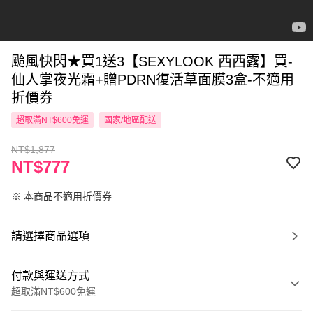
颱風快閃★買1送3【SEXYLOOK 西西露】買-
仙人掌夜光霜+贈PDRN復活草面膜3盒-不適用
折價券
超取滿NT$600免運
國家/地區配送
NT$1,877
NT$777
※ 本商品不適用折價券
請選擇商品選項
付款與運送方式
超取滿NT$600免運