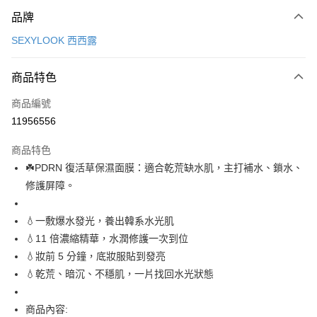
付款方式
品牌
信用卡一次付款
SEXYLOOK 西西露
超商取貨付款
商品特色
LINE Pay
商品編號
Apple Pay
11956556
街口支付
商品特色
悠遊付
☘️PDRN 復活草保濕面膜：適合乾荒缺水肌，主打補水、鎖水、
Google Pay
修護屏障。
全盈+PAY
💧一敷爆水發光，養出韓系水光肌
AFTEE先享後付
💧11 倍濃縮精華，水潤修護一次到位
相關說明
💧妝前 5 分鐘，底妝服貼到發亮
【關於「AFTEE先享後付」】
💧乾荒、暗沉、不穩肌，一片找回水光狀態
ATM付款
AFTEE先享後付是「在收到商品之後才付款」的支付方式。 讓您購物簡單
便利好安心！
１．簡單：不需註冊會員、不需綁卡、不需儲值。
商品內容:
運送方式