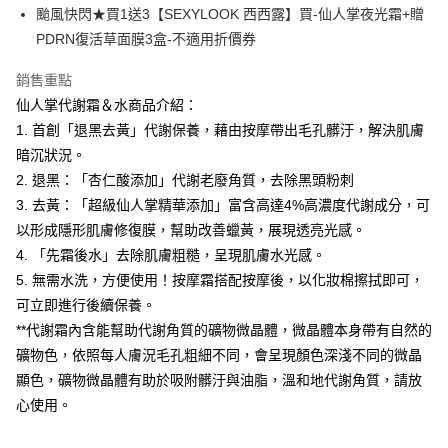
２．便利：只要手機號碼，簡訊認證，即可結帳。
颱風快閃★買1送3【SEXYLOOK 西西露】買-仙人掌夜光霜+贈
３．安心：先確認商品／服務後，再付款。
全家付款取貨
PDRN復活草面膜3盒-不適用折價券
每筆NT$100，滿NT$600(含以上)免運費
【「AFTEE先享後付」結帳流程】
１．於結帳方式選擇「AFTEE先享後付」後，將跳轉至「AFTEE先享後付」
銷售重點
付款後全家取貨
結帳頁面，進行簡訊認證並確認金額後，即可完成結帳。
仙人掌代謝霜＆水商品介紹：
２．訂單成立數日內，您將收到繳費通知簡訊。
每筆NT$100，滿NT$600(含以上)免運費
1. 首創「退黑去黃」代謝保養，藉由按摩帶出毛孔髒汙，解決肌膚
３．收到繳費通知簡訊後14天內，點擊此簡訊中的連結，可透過四大超商／
ATM／網路銀行／等多元方式進行付款，方視為交易完成。
暗沉狀況。
萊爾富取貨付款
※ 請注意：結帳手續完成當下不需立刻繳費，但若您需要取消訂單，請聯絡
2. 退黑：「杏仁酸添加」代謝老廢角質，去除黑頭粉刺
每筆NT$100，滿NT$600(含以上)免運費
購買商品的店家。未經商家同意取消之訂單仍視為有效，需透過AFTEE先享
後付繳納相關費用。
3. 去黃：「超級仙人掌精華添加」富含高達4%高濃度代謝成分，可
付款後萊爾富取貨
※ 交易是否成功請以「AFTEE先享後付 」之結帳頁面顯示為準，若有關於
以形成隱形肌膚修復膜，幫助改善蠟黃，展現透亮光感。
是否繳費成功／繳費後需取消欲退款等相關疑問，請聯繫「AFTEE先享後付
每筆NT$100，滿NT$600(含以上)免運費
4. 「先霜後水」去除肌膚粗糙，呈現肌膚水光感。
客戶支援中心」
https://netprotections.freshdesk.com/support/home
5. 無需水洗，方便使用！按摩霜搭配按摩後，以化妝棉擦拭即可，
7-11付款取貨
【注意事項】
可立即進行後續保養。
１．透過由恩沛科技股份有限公司提供之「AFTEE先享後付」服務完成之交
每筆NT$100，滿NT$600(含以上)免運費
易，需依本服務之必要範圍內提供個人資料，並將交易相關給付款項請求債
**代謝霜內含能幫助代謝角質的礦物微晶體，微晶體本身帶有自然的
權轉讓予恩沛科技股份有限公司。
付款後7-11取貨
礦物色，依照每人膚況毛孔粗細不同，會呈現顏色深淺不同的微晶
２．關於個人資料處理事宜，請瀏覽以下網址：
每筆NT$100，滿NT$600(含以上)免運費
顯色，礦物微晶體有助於吸附髒汙與油脂，溫和地代謝角質，請放
https://aftee.tw/terms/#terms3
３．未成年的使用者請事先徵得法定代理人或監護人之同意方可使用
心使用。
宅配
「AFTEE先享後付」，若未經同意申辦者引起之損失，本公司不負相關責
任。
每筆NT$100，滿NT$600(含以上)免運費