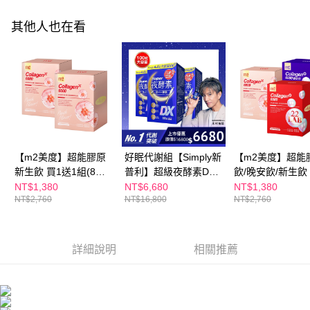
４．使用「AFTEE先享後付」時，將依據個別帳號之用戶狀況，依本公司即
時審查核予不同之上限額度；若仍有額度不足之情形，本公司將視審查結果
離島配送
其他人也在看
請求用戶進行身份認證。
每筆NT$150，滿NT$1,500(含以上)免運費
５．嚴禁一人註冊多個帳號或使用他人資訊註冊。若發現惡意使用之情形，
恩沛科技股份有限公司將有權停止該用戶之使用額度並採取法律行動。
海外配送
查看運費
海外配送(澳門)
查看運費
海外配送(馬來西亞)
查看運費
海外配送(澳洲)
查看運費
【m2美度】超能膠原
好眠代謝組【Simply新
【m2美度】超能
新生飲 買1送1組(8入/
普利】超級夜酵素DX
飲/晚安飲/新生飲 
盒.孫藝珍代言-膠原蛋
100錠/盒x3盒 木村拓
送1組-孫藝珍推薦 
NT$1,380
NT$6,680
NT$1,380
NT$2,760
NT$16,800
NT$2,760
白)
哉 代言(日韓雙GABA
入/任選2盒)
好睡好代謝)
詳細說明
相關推薦