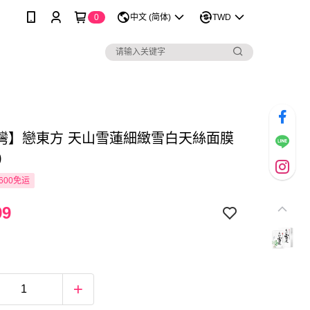
0
中文 (简体)
TWD
灣】戀東方 天山雪蓮細緻雪白天絲面膜
)
600免运
99