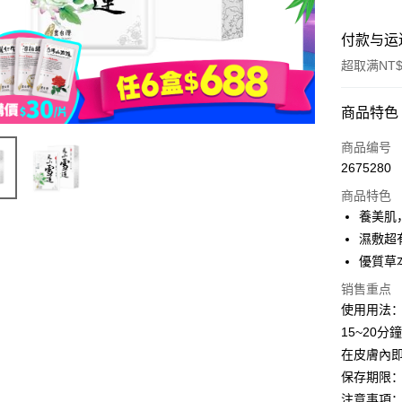
付款与运
超取满NT$
付款方式
商品特色
信用卡一
商品编号
2675280
超商取货
商品特色
LINE Pay
養美肌
濕敷超
Apple Pay
優質草
街口支付
销售重点
使用用法
悠遊付
15~20
Google Pa
在皮膚內
Plus PAY
保存期限
注意事項