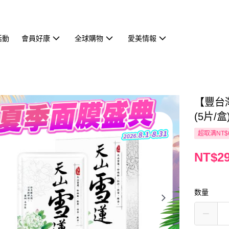
活動
會員好康
全球購物
愛美情報
【豐台
(5片/盒
超取满NT$
NT$2
数量