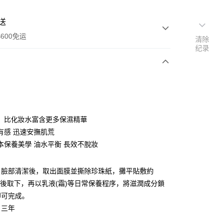
送
600免运
清除
纪录
次付款
付款
，比化妝水富含更多保濕精華
有感 迅速安撫肌荒
本保養美學 油水平衡 長效不脫妝
：臉部清潔後，取出面膜並撕除珍珠紙，攤平貼敷約
分鐘後取下，再以乳液(霜)等日常保養程序，將滋潤成分鎖
y
即可完成。
：三年
：