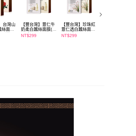
僅支援台灣會員
00，满NT$600(含以上)免运费
條款
1取貨
E先享後付」(下稱本服務)乃由恩沛科技股份有限公司(下稱 AFTEE
00，满NT$600(含以上)免运费
並由 AFTEE 向您收取款項。因使用本服務所須提供之個人資料
 台灣山
【豐台灣】薏仁牛
【豐台灣】珍珠紅
【豐台灣】淨潤純
限於訂購人姓名、電話，收件人姓名、電話、收件地址)，將交付
蠶絲面膜
奶柔白蠶絲面膜(5
薏仁透白蠶絲面膜
露滴滴面膜(5片/
EE 於本服務必要服務範圍內運用。關於 AFTEE 對於個人資料之蒐
(買一送一)
入/盒)
(5入/盒)
盒)
NT$299
NT$299
NT$299
利用，詳參 AFTEE 官網之『個人資料蒐集、處理及利用告知聲
00，满NT$600(含以上)免运费
s://aftee.tw/privacypolicy/
）。
繳費期限，將根據當次的金額加收年利率 16% 的逾期滯納金。
50，满NT$1,500(含以上)免运费
使用者，請事先徵得法定代理人或監護人之同意方可使用
個人資料之處理、利用有任何疑問，或欲行使相關法律權利，請
科技股份有限公司。若您不同意我們將上開所示之個人資料，連
買訂單資訊提供予 AFTEE ，或讓 AFTEE 蒐集處理利用您的個
請勿選用本服務。