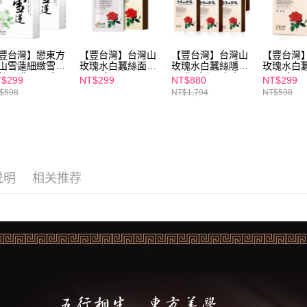
3. 目前
每笔NT$1
三、聲明
付款後7-1
「AFTE
每笔NT$1
)所提供，
豐台灣】戀東方
【豐台灣】台灣山
【豐台灣】台灣山
【豐台灣】
(包含但不
山雪蓮細緻雪白
玫瑰水白蠶絲面膜
玫瑰水白蠶絲隱形
玫瑰水白
宅配
予 AFT
絲面膜(5入/盒)
(5入/盒)
面膜6盒組#亮白 #
(5入/盒)
$299
NT$299
NT$880
NT$299
集、處理、
買一送一)
保濕
每笔NT$1
$598
NT$1,794
NT$598
明』（
http
離島配送
若款項超過
每笔NT$1
未成年的
AFTEE。
若您對於
说明
相关推荐
聯繫恩沛
同必要之購
人資料，