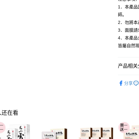
AFTEE先
1．本產
相关说明
師。
一、關於 A
ATM付款
1. 於付
2．勿將
窗。
3．面膜請
2. 進行
4．本產
3. 訂單
运送方式
4. 下訂
皆屬自然
AFTEE 
全家付款
5. 收到
每笔NT$1
APP於四
产品相关分
付款後全
請留意繳費期
►From T
享有最長 
每笔NT$1
分享
▲折價券
繳費期限，
萊爾富取
算出。使用
【臉部保
定能夠在期
每笔NT$1
收到商品與
►From T
付款後萊
人还在看
二、付款
每笔NT$1
1. 初次
之上限額
7-11付款
2. 結帳金