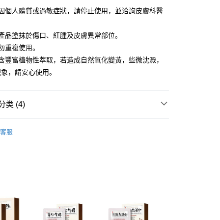
享后付
品因個人體質或過敏症狀，請停止使用，並洽詢皮膚科醫
FTEE先享後付
款方式選擇AFTEE先享後付，將跳出AFTEE先享後付手機驗證視
本產品塗抹於傷口、紅腫及皮膚異常部位。
勿重複使用。
簡訊驗證之後，即可完成結帳手續。
品含豐富植物性萃取，若造成自然氧化變黃，些微沈澱，
確認後不需事先繳費，商品會配送至您的指定地址。
完成後，您的手機會收到一封繳費通知簡訊，APP會員則會收到
現象，請安心使用。
APP推播通知。
取貨
商品當下無需繳費，確認無誤後，請再利用繳費通知簡訊或AFTEE
00，满NT$600(含以上)免运费
大便利商店‧ATM/網銀等方式進行付款。
类 (4)
家取貨
限為 14 天。唯有下載 AFTEE App 成為 AFTEE 會員者方能
aiwan 豐台灣
45 天內付款之服務。
豐台灣所有產品
00，满NT$600(含以上)免运费
客服
現折專區
為商家向您請款的時間，再加上使用AFTEE可延長的天數所計
貨付款
AFTEE下訂可以延長您收到商品前的繳費天數，但無法保證一
養】
面膜
限內收到商品(例如:預購商品或預計到貨時間較長者)。因此無論
00，满NT$600(含以上)免运费
否，仍需要請您在AFTEE規定的時間內完成繳費。
aiwan 豐台灣
0801-0831🎉面膜單盒任選6盒$688
爾富取貨
限制
00，满NT$600(含以上)免运费
使用 AFTEE 時，將依認證結果及本公司審查結果，核予每個人不同
度
取貨
額須大於NT$30