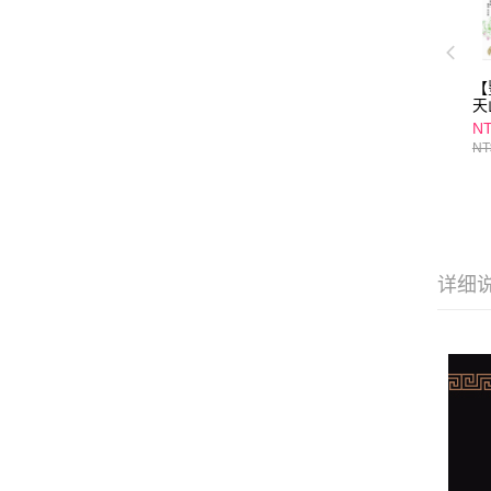
【
天
天
NT
(
NT
详细