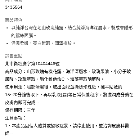
超商取貨付款
3435564
LINE Pay
商品特色
Apple Pay
以純淨台灣在地山玫瑰純露，結合純淨海洋深層水，製成會隱形
的蠶絲面膜。
街口支付
保濕柔嫩、亮白無瑕、潤澤撫紋。
悠遊付
銷售重點
Google Pay
北市衛粧廣字第10404446號
商品成分：山形玫瑰有機花露、海洋深層水、玫瑰果油、小分子玻
全盈+PAY
尿酸、玫瑰萃取、酯化維他命C 、海藻萃取醣醛酸。
AFTEE先享後付
使用用法：臉部清潔後，取出面膜並撕除珍珠紙，攤平貼敷約
相關說明
15~20分鐘後取下，再以乳液(霜)等日常保養程序，將滋潤成分鎖在
【關於「AFTEE先享後付」】
皮膚內即可完成。
ATM付款
AFTEE先享後付是「在收到商品之後才付款」的支付方式。 讓您購物簡單
便利好安心！
保存期限：三年
１．簡單：不需註冊會員、不需綁卡、不需儲值。
注意事項：
運送方式
２．便利：只要手機號碼，簡訊認證，即可結帳。
1．本產品因個人體質或過敏症狀，請停止使用，並洽詢皮膚科醫
３．安心：先確認商品／服務後，再付款。
全家付款取貨
師。
每筆NT$100，滿NT$600(含以上)免運費
【「AFTEE先享後付」結帳流程】