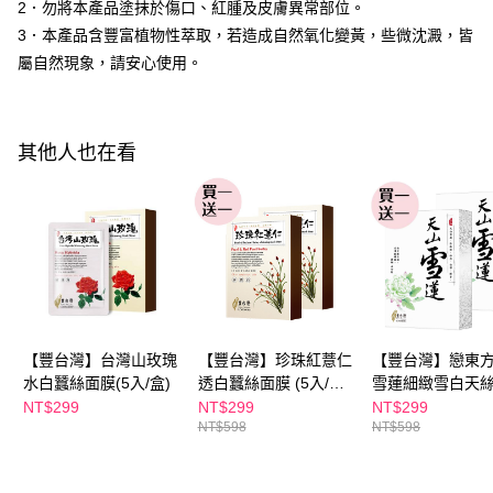
2．勿將本產品塗抹於傷口、紅腫及皮膚異常部位。
１．於結帳方式選擇「AFTEE先享後付」後，將跳轉至「AFTEE先享後付」
付款後全家取貨
結帳頁面，進行簡訊認證並確認金額後，即可完成結帳。
3．本產品含豐富植物性萃取，若造成自然氧化變黃，些微沈澱，皆
２．訂單成立數日內，您將收到繳費通知簡訊。
每筆NT$100，滿NT$600(含以上)免運費
屬自然現象，請安心使用。
３．收到繳費通知簡訊後14天內，點擊此簡訊中的連結，可透過四大超商／
ATM／網路銀行／等多元方式進行付款，方視為交易完成。
萊爾富取貨付款
※ 請注意：結帳手續完成當下不需立刻繳費，但若您需要取消訂單，請聯絡
每筆NT$100，滿NT$600(含以上)免運費
購買商品的店家。未經商家同意取消之訂單仍視為有效，需透過AFTEE先享
其他人也在看
後付繳納相關費用。
付款後萊爾富取貨
※ 交易是否成功請以「AFTEE先享後付 」之結帳頁面顯示為準，若有關於
是否繳費成功／繳費後需取消欲退款等相關疑問，請聯繫「AFTEE先享後付
每筆NT$100，滿NT$600(含以上)免運費
客戶支援中心」
https://netprotections.freshdesk.com/support/home
7-11付款取貨
【注意事項】
１．透過由恩沛科技股份有限公司提供之「AFTEE先享後付」服務完成之交
每筆NT$100，滿NT$600(含以上)免運費
易，需依本服務之必要範圍內提供個人資料，並將交易相關給付款項請求債
權轉讓予恩沛科技股份有限公司。
付款後7-11取貨
２．關於個人資料處理事宜，請瀏覽以下網址：
每筆NT$100，滿NT$600(含以上)免運費
https://aftee.tw/terms/#terms3
【豐台灣】台灣山玫瑰
【豐台灣】珍珠紅薏仁
【豐台灣】戀東
３．未成年的使用者請事先徵得法定代理人或監護人之同意方可使用
水白蠶絲面膜(5入/盒)
透白蠶絲面膜 (5入/盒)
雪蓮細緻雪白天
宅配
「AFTEE先享後付」，若未經同意申辦者引起之損失，本公司不負相關責
(買一送一)
(5入/盒)(買一送一
NT$299
NT$299
NT$299
任。
每筆NT$100，滿NT$600(含以上)免運費
NT$598
NT$598
４．使用「AFTEE先享後付」時，將依據個別帳號之用戶狀況，依本公司即
時審查核予不同之上限額度；若仍有額度不足之情形，本公司將視審查結果
離島配送
請求用戶進行身份認證。
每筆NT$150，滿NT$1,500(含以上)免運費
５．嚴禁一人註冊多個帳號或使用他人資訊註冊。若發現惡意使用之情形，