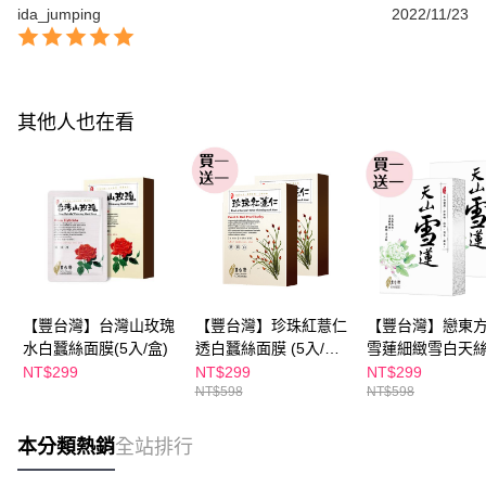
ida_jumping
2022/11/23
其他人也在看
【豐台灣】台灣山玫瑰
【豐台灣】珍珠紅薏仁
【豐台灣】戀東
水白蠶絲面膜(5入/盒)
透白蠶絲面膜 (5入/盒)
雪蓮細緻雪白天
(買一送一)
(5入/盒)(買一送一
NT$299
NT$299
NT$299
NT$598
NT$598
本分類熱銷
全站排行