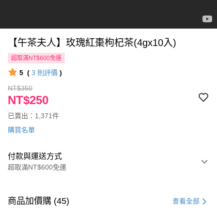
【午茶夫人】玫瑰紅棗枸杞茶(4gx10入)
超取滿NT$600免運
5
(
3
則評價
)
NT$350
NT$250
已賣出：1,371件
購買名單
付款與運送方式
超取滿NT$600免運
付款方式
信用卡一次付款
商品加價購 (45)
查看全部