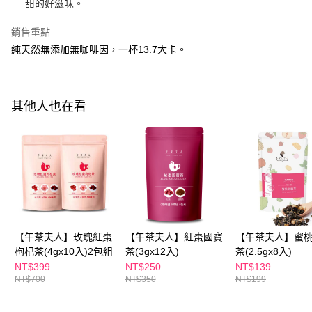
１．於結帳方式選擇「AFTEE先享後付」後，將跳轉至「AFTEE先享後付」
甜的好滋味。
付款後全家取貨
結帳頁面，進行簡訊認證並確認金額後，即可完成結帳。
２．訂單成立數日內，您將收到繳費通知簡訊。
銷售重點
每筆NT$100，滿NT$600(含以上)免運費
３．收到繳費通知簡訊後14天內，點擊此簡訊中的連結，可透過四大超商／
純天然無添加無咖啡因，一杯13.7大卡。
ATM／網路銀行／等多元方式進行付款，方視為交易完成。
萊爾富取貨付款
※ 請注意：結帳手續完成當下不需立刻繳費，但若您需要取消訂單，請聯絡
每筆NT$100，滿NT$600(含以上)免運費
購買商品的店家。未經商家同意取消之訂單仍視為有效，需透過AFTEE先享
後付繳納相關費用。
付款後萊爾富取貨
※ 交易是否成功請以「AFTEE先享後付 」之結帳頁面顯示為準，若有關於
其他人也在看
是否繳費成功／繳費後需取消欲退款等相關疑問，請聯繫「AFTEE先享後付
每筆NT$100，滿NT$600(含以上)免運費
客戶支援中心」
https://netprotections.freshdesk.com/support/home
7-11付款取貨
【注意事項】
１．透過由恩沛科技股份有限公司提供之「AFTEE先享後付」服務完成之交
每筆NT$100，滿NT$600(含以上)免運費
易，需依本服務之必要範圍內提供個人資料，並將交易相關給付款項請求債
權轉讓予恩沛科技股份有限公司。
付款後7-11取貨
２．關於個人資料處理事宜，請瀏覽以下網址：
每筆NT$100，滿NT$600(含以上)免運費
https://aftee.tw/terms/#terms3
３．未成年的使用者請事先徵得法定代理人或監護人之同意方可使用
宅配
【午茶夫人】玫瑰紅棗
【午茶夫人】紅棗國寶
【午茶夫人】蜜
「AFTEE先享後付」，若未經同意申辦者引起之損失，本公司不負相關責
枸杞茶(4gx10入)2包組
茶(3gx12入)
茶(2.5gx8入)
任。
每筆NT$100，滿NT$600(含以上)免運費
４．使用「AFTEE先享後付」時，將依據個別帳號之用戶狀況，依本公司即
NT$399
NT$250
NT$139
時審查核予不同之上限額度；若仍有額度不足之情形，本公司將視審查結果
NT$700
NT$350
NT$199
離島配送
請求用戶進行身份認證。
每筆NT$150，滿NT$1,500(含以上)免運費
５．嚴禁一人註冊多個帳號或使用他人資訊註冊。若發現惡意使用之情形，