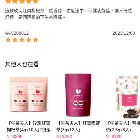
這款玫瑰紅棗枸杞茶口感香醇，甜度適中，保健功能佳，讓人倍感
舒適，是個理想的下午茶選擇。
vivi5208812
2023/12/03
其他人也在看
【午茶夫人】玫瑰紅棗
【午茶夫人】紅棗國寶
【午茶夫人】蜜
枸杞茶(4gx10入)2包組
茶(3gx12入)
茶(2.5gx8入)
NT$399
NT$250
NT$139