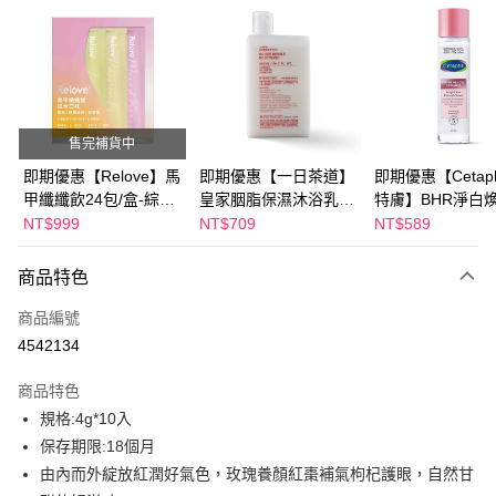
超商取貨付款
LINE Pay
Apple Pay
街口支付
售完補貨中
悠遊付
即期優惠【Relove】馬
即期優惠【一日茶道】
即期優惠【Cetaph
甲纖纖飲24包/盒-綜合
皇家胭脂保濕沐浴乳
特膚】BHR淨白
Google Pay
口味(效期2027-01-22)
600ml 效期2027/2/19
妝水 150mL 效期
NT$999
NT$709
NT$589
2027/3/1
全盈+PAY
商品特色
AFTEE先享後付
相關說明
商品編號
【關於「AFTEE先享後付」】
4542134
ATM付款
AFTEE先享後付是「在收到商品之後才付款」的支付方式。 讓您購物簡單
便利好安心！
商品特色
１．簡單：不需註冊會員、不需綁卡、不需儲值。
運送方式
規格:4g*10入
２．便利：只要手機號碼，簡訊認證，即可結帳。
３．安心：先確認商品／服務後，再付款。
保存期限:18個月
全家付款取貨
由內而外綻放紅潤好氣色，玫瑰養顏紅棗補氣枸杞護眼，自然甘
每筆NT$100，滿NT$600(含以上)免運費
【「AFTEE先享後付」結帳流程】