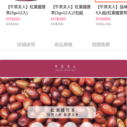
每筆NT$100，滿NT$600(含以上)免運費
３．收到繳費通知簡訊後14天內，點擊此簡訊中的連結，可透過四大超商／
【午茶夫人】紅棗國寶
【午茶夫人】紅棗國寶
【午茶夫人】品
ATM／網路銀行／等多元方式進行付款，方視為交易完成。
萊爾富取貨付款
茶(3gx12入)
茶(3gx12入)2包組
5入組(紅棗國寶茶
※ 請注意：結帳手續完成當下不需立刻繳費，但若您需要取消訂單，請聯絡
花蕎麥茶)
NT$250
NT$399
NT$999
每筆NT$100，滿NT$600(含以上)免運費
購買商品的店家。未經商家同意取消之訂單仍視為有效，需透過AFTEE先享
NT$350
NT$700
NT$1,750
後付繳納相關費用。
付款後萊爾富取貨
※ 交易是否成功請以「AFTEE先享後付 」之結帳頁面顯示為準，若有關於
是否繳費成功／繳費後需取消欲退款等相關疑問，請聯繫「AFTEE先享後付
每筆NT$100，滿NT$600(含以上)免運費
客戶支援中心」
https://netprotections.freshdesk.com/support/home
詳細說明
商品規格
相關推薦
7-11付款取貨
【注意事項】
１．透過由恩沛科技股份有限公司提供之「AFTEE先享後付」服務完成之交
每筆NT$100，滿NT$600(含以上)免運費
易，需依本服務之必要範圍內提供個人資料，並將交易相關給付款項請求債
權轉讓予恩沛科技股份有限公司。
付款後7-11取貨
２．關於個人資料處理事宜，請瀏覽以下網址：
每筆NT$100，滿NT$600(含以上)免運費
https://aftee.tw/terms/#terms3
３．未成年的使用者請事先徵得法定代理人或監護人之同意方可使用
宅配
「AFTEE先享後付」，若未經同意申辦者引起之損失，本公司不負相關責
任。
每筆NT$100，滿NT$600(含以上)免運費
４．使用「AFTEE先享後付」時，將依據個別帳號之用戶狀況，依本公司即
時審查核予不同之上限額度；若仍有額度不足之情形，本公司將視審查結果
離島配送
請求用戶進行身份認證。
每筆NT$150，滿NT$1,500(含以上)免運費
５．嚴禁一人註冊多個帳號或使用他人資訊註冊。若發現惡意使用之情形，
恩沛科技股份有限公司將有權停止該用戶之使用額度並採取法律行動。
海外配送
查看運費