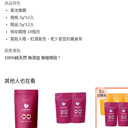
商品特色
Apple Pay
韋汝推薦
規格:3g*12入
街口支付
贈品:3g*12入
悠遊付
保存期限:18個月
幫助入睡，紅潤氣色，老少皆宜的養身茶
Google Pay
銷售重點
全盈+PAY
100%純天然 無添加 無咖啡因！
AFTEE先享後付
相關說明
【關於「AFTEE先享後付」】
ATM付款
其他人也在看
AFTEE先享後付是「在收到商品之後才付款」的支付方式。 讓您購物簡單
便利好安心！
１．簡單：不需註冊會員、不需綁卡、不需儲值。
運送方式
２．便利：只要手機號碼，簡訊認證，即可結帳。
３．安心：先確認商品／服務後，再付款。
全家付款取貨
每筆NT$100，滿NT$600(含以上)免運費
【「AFTEE先享後付」結帳流程】
１．於結帳方式選擇「AFTEE先享後付」後，將跳轉至「AFTEE先享後付」
付款後全家取貨
結帳頁面，進行簡訊認證並確認金額後，即可完成結帳。
２．訂單成立數日內，您將收到繳費通知簡訊。