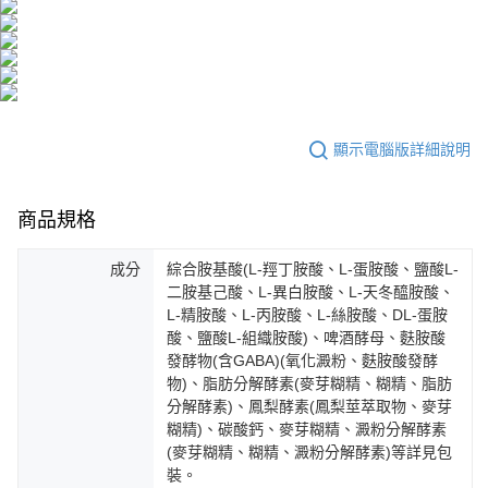
恩沛科技股份有限公司將有權停止該用戶之使用額度並採取法律行動。
海外配送
查看運費
海外配送(澳門)
查看運費
海外配送(馬來西亞)
查看運費
顯示電腦版詳細說明
海外配送(澳洲)
查看運費
商品規格
成分
綜合胺基酸(L-羥丁胺酸、L-蛋胺酸、鹽酸L-
二胺基己酸、L-異白胺酸、L-天冬醯胺酸、
L-精胺酸、L-丙胺酸、L-絲胺酸、DL-蛋胺
酸、鹽酸L-組織胺酸)、啤酒酵母、麩胺酸
發酵物(含GABA)(氧化澱粉、麩胺酸發酵
物)、脂肪分解酵素(麥芽糊精、糊精、脂肪
分解酵素)、鳳梨酵素(鳳梨莖萃取物、麥芽
糊精)、碳酸鈣、麥芽糊精、澱粉分解酵素
(麥芽糊精、糊精、澱粉分解酵素)等詳見包
裝。