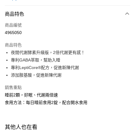
超商取貨付款
商品特色
LINE Pay
商品編號
Apple Pay
4965050
街口支付
商品特色
悠遊付
夜間代謝酵素升級版，2倍代謝更有感！
Google Pay
專利GABA萃取，幫助入睡
專利LeptiCore®配方，促進新陳代謝
全盈+PAY
添加胺基酸，促進新陳代謝
AFTEE先享後付
銷售重點
相關說明
睡前2顆，好眠、代謝兩倍速
【關於「AFTEE先享後付」】
ATM付款
AFTEE先享後付是「在收到商品之後才付款」的支付方式。 讓您購物簡單
食用方法：每日睡前食用2錠，配合開水食用
便利好安心！
１．簡單：不需註冊會員、不需綁卡、不需儲值。
運送方式
２．便利：只要手機號碼，簡訊認證，即可結帳。
３．安心：先確認商品／服務後，再付款。
全家付款取貨
其他人也在看
每筆NT$100，滿NT$600(含以上)免運費
【「AFTEE先享後付」結帳流程】