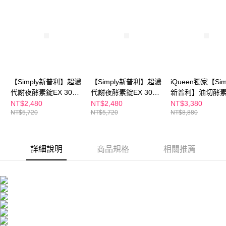
１．於結帳方式選擇「AFTEE先享後付」後，將跳轉至「AFTEE先享後付」
付款後全家取貨
結帳頁面，進行簡訊認證並確認金額後，即可完成結帳。
２．訂單成立數日內，您將收到繳費通知簡訊。
每筆NT$100，滿NT$600(含以上)免運費
３．收到繳費通知簡訊後14天內，點擊此簡訊中的連結，可透過四大超商／
ATM／網路銀行／等多元方式進行付款，方視為交易完成。
萊爾富取貨付款
※ 請注意：結帳手續完成當下不需立刻繳費，但若您需要取消訂單，請聯絡
每筆NT$100，滿NT$600(含以上)免運費
購買商品的店家。未經商家同意取消之訂單仍視為有效，需透過AFTEE先享
後付繳納相關費用。
付款後萊爾富取貨
※ 交易是否成功請以「AFTEE先享後付 」之結帳頁面顯示為準，若有關於
【Simply新普利】超濃
【Simply新普利】超濃
iQueen獨家【Sim
是否繳費成功／繳費後需取消欲退款等相關疑問，請聯繫「AFTEE先享後付
代謝夜酵素錠EX 30顆
代謝夜酵素錠EX 30顆
新普利】油切酵
每筆NT$100，滿NT$600(含以上)免運費
客戶支援中心」
https://netprotections.freshdesk.com/support/home
(x2盒)(夜間代謝酵素升
(x2盒)(夜間代謝酵素升
EX+超濃代謝夜
NT$2,480
NT$2,480
NT$3,380
7-11付款取貨
NT$5,720
NT$5,720
NT$8,880
級版) +【m2美度】超
級版)+【m2美度】超
EX(3+3組)日酵
【注意事項】
能膠原飲-孫藝珍推薦
能水光膠原飲8入/盒
日夜代謝
１．透過由恩沛科技股份有限公司提供之「AFTEE先享後付」服務完成之交
每筆NT$100，滿NT$600(含以上)免運費
易，需依本服務之必要範圍內提供個人資料，並將交易相關給付款項請求債
8入/盒(x2盒) 孫藝珍推
(x2盒) 孫藝珍推薦 女
權轉讓予恩沛科技股份有限公司。
付款後7-11取貨
薦
人我最大節目 小布老
詳細說明
商品規格
相關推薦
２．關於個人資料處理事宜，請瀏覽以下網址：
師推薦
每筆NT$100，滿NT$600(含以上)免運費
https://aftee.tw/terms/#terms3
３．未成年的使用者請事先徵得法定代理人或監護人之同意方可使用
宅配
「AFTEE先享後付」，若未經同意申辦者引起之損失，本公司不負相關責
任。
每筆NT$100，滿NT$600(含以上)免運費
４．使用「AFTEE先享後付」時，將依據個別帳號之用戶狀況，依本公司即
時審查核予不同之上限額度；若仍有額度不足之情形，本公司將視審查結果
離島配送
請求用戶進行身份認證。
每筆NT$150，滿NT$1,500(含以上)免運費
５．嚴禁一人註冊多個帳號或使用他人資訊註冊。若發現惡意使用之情形，