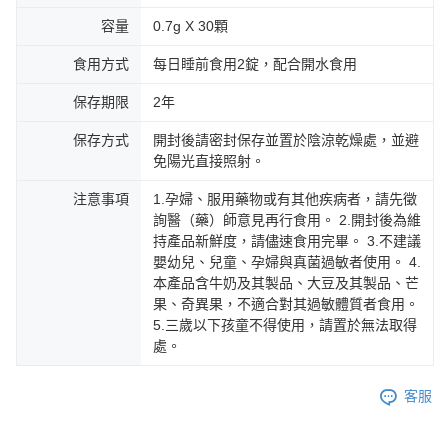
容量
0.7g X 30顆
食用方式
每日睡前食用2錠，配合開水食用
保存期限
2年
保存方式
開封後請密封保存並置於陰涼乾燥處，並避
免陽光直接照射。
注意事項
1.孕婦、服用藥物或有其他疾病者，請先徵
詢醫（藥）師意見再行食用。 2.開封後為維
持產品新鮮度，請儘速食用完畢。 3.不建議
嬰幼兒、兒童、孕婦與真菌過敏者使用。 4.
本產品含牛奶及其製品、大豆及其製品、芒
果、奇異果，不適合對其過敏體質者食用。
5.三歲以下孩童不得使用，請置於無法取得
處。
客服