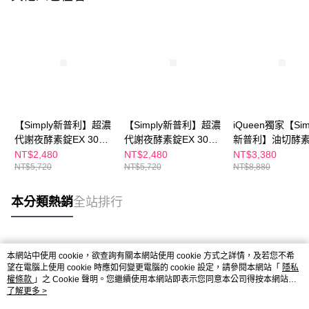
【Simply新普利】超濃
【Simply新普利】超濃
iQueen獨家【Sim
代謝夜酵素錠EX 30顆
代謝夜酵素錠EX 30顆
新普利】油切酵
(x2盒)(夜間代謝酵素升
(x2盒)(夜間代謝酵素升
EX+超濃代謝夜
NT$2,480
NT$2,480
NT$3,380
NT$5,720
NT$5,720
NT$8,880
級版) +【m2美度】超
級版)+【m2美度】超
EX(3+3組)日酵
能膠原飲-孫藝珍推薦
能水光膠原飲8入/盒
日夜代謝
8入/盒(x2盒) 孫藝珍推
(x2盒) 孫藝珍推薦 女
本分類熱銷
全站排行
薦
人我最大節目 小布老
師推薦
熱門標籤
本網站中使用 cookie，欲查詢有關本網站使用 cookie 方式之詳情，及若您不希
望在電腦上使用 cookie 時應如何變更電腦的 cookie 設定，請參閱本網站「
隱私
權條款
」之 Cookie 聲明。您繼續使用本網站即表示您同意本公司得按本網站使
用條款之 Cookie 聲明使用 cookie。
了解更多 >