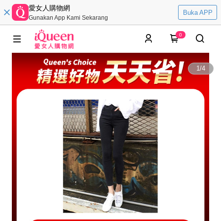
愛女人購物網
Buka APP
Gunakan App Kami Sekarang
0
1
/
4