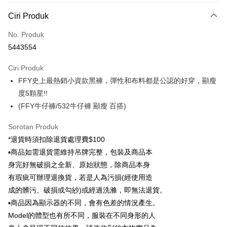
Kaedah Pembayaran
Ciri Produk
Kad Kredit (Bayaran Penuh)
No. Produk
Pengambilan di Kedai Serbaneka
5443554
LINE Pay
Ciri Produk
Apple Pay
FFY史上最熱銷小資款黑褲，彈性和布料都是公認的好穿，顯瘦
度5顆星!!
JKOPAY
(FFY牛仔褲/532牛仔褲 顯瘦 百搭)
Easy Wallet
Sorotan Produk
Google Pay
*退貨時須扣除退貨處理費$100
Plus PAY
▪商品如需退貨需維持吊牌完整，包裝及商品本
身完好無破損之全新、原始狀態，除商品本身
AFTEE
有瑕疵可辦理退換貨，若是人為污損(經使用造
Deskripsi
成的髒污、破損或勾紗)或經過洗滌，即無法退貨。
Pertama, Mengenai Perkhidmatan AFTEE Beli Sekarang Bayar Kemudian
Pemindahan ATM
▪商品因為顯示器的不同，會有色差的情況產生。
1. Dengan memilih AFTEE sebagai kaedah pembayaran, mesej
pengesahan AFTEE akan muncul.
Model的體型也有所不同，服裝在不同身形的人
2. Anda boleh meneruskan pembayaran selepas pengesahan SMS.
Pilihan Penghantaran