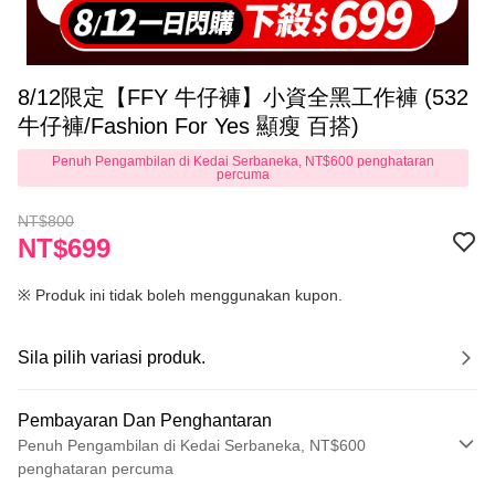
8/12限定【FFY 牛仔褲】小資全黑工作褲 (532
牛仔褲/Fashion For Yes 顯瘦 百搭)
Penuh Pengambilan di Kedai Serbaneka, NT$600 penghataran
percuma
NT$800
NT$699
※ Produk ini tidak boleh menggunakan kupon.
Sila pilih variasi produk.
Pembayaran Dan Penghantaran
Penuh Pengambilan di Kedai Serbaneka, NT$600
penghataran percuma