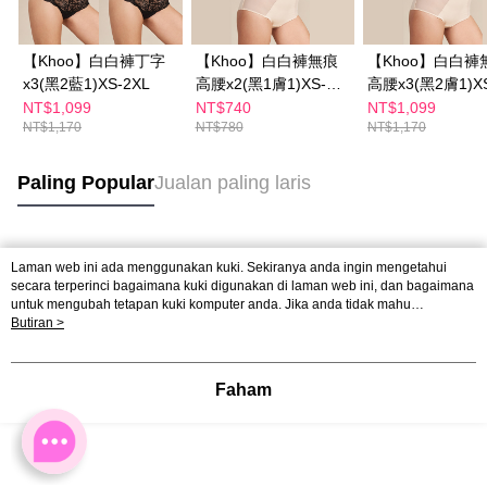
【Khoo】白白褲丁字
【Khoo】白白褲無痕
【Khoo】白白褲
x3(黑2藍1)XS-2XL
高腰x2(黑1膚1)XS-
高腰x3(黑2膚1)X
2XL
2XL
NT$1,099
NT$740
NT$1,099
NT$1,170
NT$780
NT$1,170
Paling Popular
Jualan paling laris
Tag Popular
Laman web ini ada menggunakan kuki. Sekiranya anda ingin mengetahui
secara terperinci bagaimana kuki digunakan di laman web ini, dan bagaimana
untuk mengubah tetapan kuki komputer anda. Jika anda tidak mahu
menggunakan kuki di komputer anda, sila rujuk penerangan mengenai kuki.
Butiran >
Dasar Privasi
Laman web ini ada menggunakan kuki. Sekiranya anda ingin
mengetahui secara terperinci bagaimana kuki digunakan di laman web ini,
dan bagaimana untuk mengubah tetapan kuki komputer anda. Jika anda tidak
Faham
mahu menggunakan kuki di komputer anda, sila rujuk penerangan mengenai
kuki.