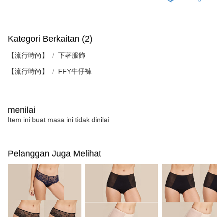
Kategori Berkaitan (2)
【流行時尚】
下著服飾
【流行時尚】
FFY牛仔褲
menilai
Item ini buat masa ini tidak dinilai
Pelanggan Juga Melihat