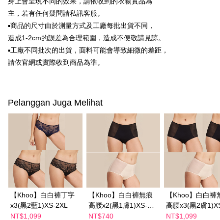
身上會呈現不同的效果，請依收到的衣物實品為
3. Tiada bayaran diperlukan apabila pesanan disahkan. Produk akan
dihantar ke alamat yang ditetapkan.
全家付款取貨
主，若有任何疑問請私訊客服。
4. Setelah pesanan disahkan, anda akan menerima SMS pembayaran
▪商品的尺寸由於測量方式及工廠每批出貨不同，
NT$100/pesanan | Penghantaran percuma untuk pesanan
manakala ahli aplikasi akan menerima pemberitahuan tolak aplikasi
造成1-2cm的誤差為合理範圍，造成不便敬請見諒。
NT$600 atau lebih
AFTEE.
5. Tiada bayaran diperlukan apabila anda menerima produk. Sila buat
▪工廠不同批次的出貨，面料可能會導致細微的差距，
pembayaran di empat kedai serbaneka utama, ATM atau perbankan
付款後全家取貨
請依官網或實際收到商品為準。
dalam talian dengan SMS pembayaran atau pemberitahuan tolak aplikasi
NT$100/pesanan | Penghantaran percuma untuk pesanan
AFTEE.
NT$600 atau lebih
Sila ambil perhatian bahawa tempoh pembayaran adalah 14 hari. Walau
萊爾富取貨付款
bagaimanapun, bagi mereka yang telah memuat turun Aplikasi AFTEE
Pelanggan Juga Melihat
dan mendaftar sebagai ahli AFTEE boleh menikmati tempoh pembayaran
NT$100/pesanan | Penghantaran percuma untuk pesanan
sehingga 45 hari.
NT$600 atau lebih
Tempoh pembayaran dikira dari masa kedai meminta pembayaran anda,
付款後萊爾富取貨
ditambah dengan bilangan hari yang boleh dilanjutkan oleh AFTEE. Anda
boleh melanjutkan tempoh pembayaran anda sebelum anda menerima
NT$100/pesanan | Penghantaran percuma untuk pesanan
pesanan. Walau bagaimanapun, tiada jaminan bahawa anda boleh
NT$600 atau lebih
menerima pesanan anda semasa tempoh pembayaran (cth.: produk
prapesanan atau produk yang mungkin mengambil masa yang lebih
7-11付款取貨
lama untuk dihantar). Oleh itu, anda dikehendaki membuat pembayaran
【Khoo】白白褲丁字
【Khoo】白白褲無痕
【Khoo】白白褲
kepada AFTEE dalam tempoh sama ada anda menerima pesanan.
NT$100/pesanan | Penghantaran percuma untuk pesanan
x3(黑2藍1)XS-2XL
高腰x2(黑1膚1)XS-
高腰x3(黑2膚1)X
NT$600 atau lebih
2XL
2XL
Kedua, Sekatan Pembayaran
NT$1,099
NT$740
NT$1,099