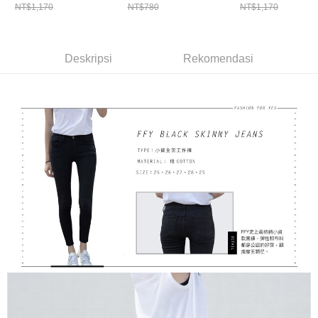
1. Jumlah yang diperakui untuk pengguna kali pertama boleh sehingga
NT$1,170
NT$780
NT$1,170
付款後7-11取貨
NT$10,000. Amaun diperakui sebenar yang diluluskan akan berdasarkan
keputusan pensijilan dan semakan oleh AFTEE.
NT$100/pesanan | Penghantaran percuma untuk pesanan
2. Amaun perbelanjaan minimum mestilah lebih besar daripada NT$20.
NT$600 atau lebih
3. Pada masa ini hanya tersedia untuk ahli Taiwan.
Deskripsi
Rekomendasi
宅配
Ketiga, Syarat Perkhidmatan
Perkhidmatan AFTEE Beli Sekarang Bayar Kemudian disediakan oleh NP
NT$100/pesanan | Penghantaran percuma untuk pesanan
Taiwan, Inc. dan AFTEE akan membuat bil kepada pengguna. AFTEE
NT$600 atau lebih
akan menggunakan data peribadi yang dikumpul (termasuk nama
pembeli, no. telefon, nama penerima, no. telefon, alamat penerima) untuk
離島配送
penggunaan perkhidmatan. Sila rujuk kepada "Penyata Pengumpulan
Data Peribadi, Pemprosesan, Penggunaan"
NT$150/pesanan | Penghantaran percuma untuk pesanan
(https://aftee.tw/privacypolicy/
) untuk maklumat lanjut.
NT$1,500 atau lebih
Jumlah yang diperakui untuk pengguna kali pertama yang lulus
kelulusan boleh sehingga NT$10,000. Jika pengguna tidak membuat
pembayaran dalam tempoh tersebut, yuran pembayaran lewat sebanyak
20% setahun akan dikenakan. Pengguna bawah umur dikehendaki
mendapatkan kebenaran daripada ibu bapa atau penjaga yang sah
untuk menggunakan AFTEE.
Sila hubungi NP Taiwan Inc. di
cs_tw@netprotections.co.jp
jika anda
mempunyai sebarang kebimbangan mengenai pemprosesan dan
penggunaan pada data peribadi. Jika anda tidak bersetuju dengan data