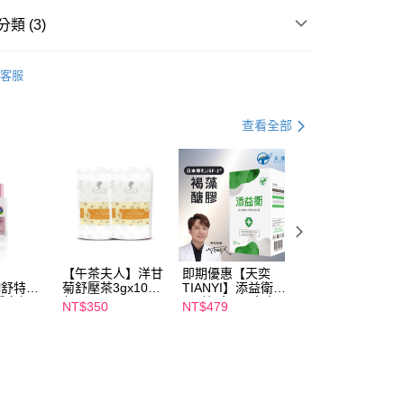
享後付
類 (3)
品】
茶包飲品
FTEE先享後付」】
客服
先享後付是「在收到商品之後才付款」的支付方式。 讓您購物簡單
 精選專區
心！
：不需註冊會員、不需綁卡、不需儲值。
品】
午茶夫人
查看全部
：只要手機號碼，簡訊認證，即可結帳。
：先確認商品／服務後，再付款。
取貨
EE先享後付」結帳流程】
00，滿NT$600(含以上)免運費
方式選擇「AFTEE先享後付」後，將跳轉至「AFTEE先享後
頁面，進行簡訊認證並確認金額後，即可完成結帳。
家取貨
成立數日內，您將收到繳費通知簡訊。
費通知簡訊後14天內，點擊此簡訊中的連結，可透過四大超商
00，滿NT$600(含以上)免運費
網路銀行／等多元方式進行付款，方視為交易完成。
：結帳手續完成當下不需立刻繳費，但若您需要取消訂單，請聯
【午茶夫人】洋甘
即期優惠【天奕
即期優惠【Catric
貨付款
il舒特
菊舒壓茶3gx10入/
TIANYI】添益衛
卡翠絲】完美濾鏡
的店家。未經商家同意取消之訂單仍視為有效，需透過AFTEE
淨白無暇
包 x2
(30粒/盒) 日本專
遮瑕膏 效期
繳納相關費用。
00，滿NT$600(含以上)免運費
NT$350
NT$479
NT$119
ml 效期
利JSF-1®褐藻醣
2027/2/1
否成功請以「AFTEE先享後付 」之結帳頁面顯示為準，若有關於
膠 效期2027/3/11
功／繳費後需取消欲退款等相關疑問，請聯繫「AFTEE先享後
爾富取貨
援中心」
https://netprotections.freshdesk.com/support/home
00，滿NT$600(含以上)免運費
項】
取貨
恩沛科技股份有限公司提供之「AFTEE先享後付」服務完成之