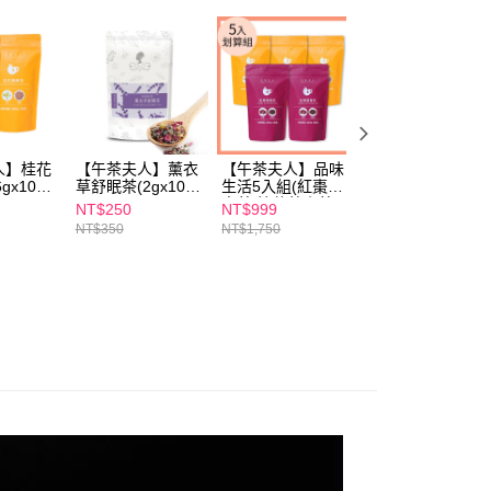
依本服務之必要範圍內提供個人資料，並將交易相關給付款項請
00，滿NT$600(含以上)免運費
讓予恩沛科技股份有限公司。
個人資料處理事宜，請瀏覽以下網址：
1取貨
ee.tw/terms/#terms3
00，滿NT$600(含以上)免運費
年的使用者請事先徵得法定代理人或監護人之同意方可使用
E先享後付」，若未經同意申辦者引起之損失，本公司不負相關責
AFTEE先享後付」時，將依據個別帳號之用戶狀況，依本公司
00，滿NT$600(含以上)免運費
人】桂花
【午茶夫人】薰衣
【午茶夫人】品味
【午茶夫人】太妃
核予不同之上限額度；若仍有額度不足之情形，本公司將視審查
gx10
草舒眠茶(2gx10
生活5入組(紅棗國
糖紅茶(2gx10入)
用戶進行身份認證。
入)
寶茶/桂花蕎麥茶)
NT$250
NT$999
NT$139
一人註冊多個帳號或使用他人資訊註冊。若發現惡意使用之情
NT$350
NT$1,750
NT$199
50，滿NT$1,500(含以上)免運費
科技股份有限公司將有權停止該用戶之使用額度並採取法律行
查看運費
澳門)
查看運費
馬來西亞)
查看運費
澳洲)
查看運費