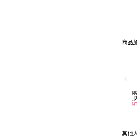
商品加
即
【
纖
NT
口
01
其他