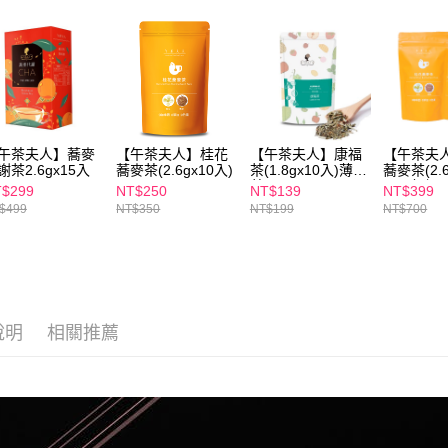
交易，需
每筆NT$1
求債權轉
２．關於
付款後7-1
https://aft
每筆NT$1
３．未成
「AFTE
宅配
任。
４．使用「
每筆NT$1
午茶夫人】蕎麥
【午茶夫人】桂花
【午茶夫人】康福
【午茶夫
即時審查
謝茶2.6gx15入
蕎麥茶(2.6gx10入)
茶(1.8gx10入)薄荷
蕎麥茶(2.6
結果請求
離島配送
茶
入)2包組
$299
NT$250
NT$139
NT$399
５．嚴禁
$499
NT$350
NT$199
NT$700
每筆NT$1
形，恩沛
動。
海外配送
海外配送(
海外配送(
說明
相關推薦
海外配送(