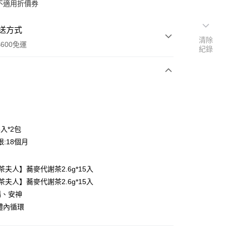
不適用折價券
送方式
清除
600免運
紀錄
次付款
付款
15入*2包
:18個月
茶夫人】蕎麥代謝茶2.6g*15入
茶夫人】蕎麥代謝茶2.6g*15入
暢、安神
y
體內循環