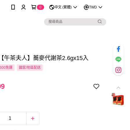
0
中文 (繁體)
TWD
【午茶夫人】蕎麥代謝茶2.6gx15入
600免運
國家/地區配送
99