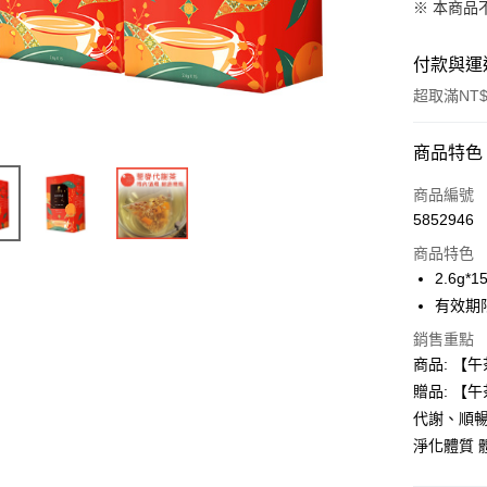
※ 本商品
付款與運
超取滿NT$
付款方式
商品特色
信用卡一
商品編號
5852946
超商取貨
商品特色
LINE Pay
2.6g*
有效期限
Apple Pay
銷售重點
街口支付
商品: 【午
贈品: 【午
悠遊付
代謝、順
Google Pa
淨化體質 
全盈+PAY