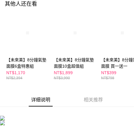
其他人还在看
未成年的使用者，請事先徵得法定代理人或監護人之同意方可使用
海外配送
查看运费
AFTEE。
海外配送(澳門)
查看运费
若您對於個人資料之處理、利用有任何疑問，或欲行使相關法律權利，請聯
繫恩沛科技股份有限公司。若您不同意我們將上開所示之個人資料，連同必
海外配送(馬來西亞)
查看运费
要之購買訂單資訊提供予 AFTEE ，或讓 AFTEE 蒐集處理利用您的個人資
料，請勿選用本服務。
海外配送(澳洲)
查看运费
【未來美】8分鐘氣墊
【未來美】8分鐘氣墊
【未來美】8分鐘
面膜6盒特惠組
面膜10盒超值組
面膜 買一送一
NT$1,170
NT$1,899
NT$399
NT$2,394
NT$3,990
NT$798
详细说明
相关推荐