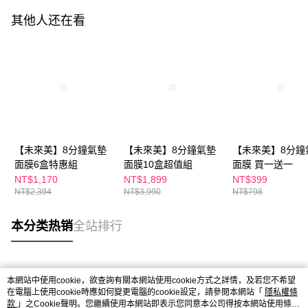
其他人还在看
【未來美】8分鐘氣墊
【未來美】8分鐘氣墊
【未來美】8分鐘
面膜6盒特惠組
面膜10盒超值組
面膜 買一送一
NT$1,170
NT$1,899
NT$399
NT$2,394
NT$3,990
NT$798
本分类热销
全站排行
热门标签
本網站中使用cookie，欲查詢有關本網站使用cookie方式之詳情，及若您不希望
在電腦上使用cookie時應如何變更電腦的cookie設定，請參閱本網站「
隱私權條
款
」之Cookie聲明。您繼續使用本網站即表示您同意本公司得按本網站使用條款