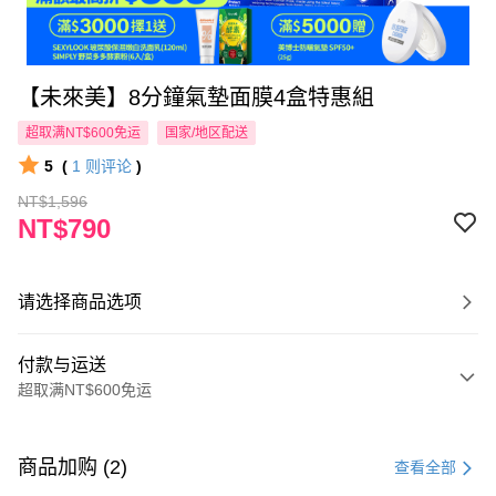
【未來美】8分鐘氣墊面膜4盒特惠組
超取满NT$600免运
国家/地区配送
5
(
1
则评论
)
NT$1,596
NT$790
请选择商品选项
付款与运送
超取满NT$600免运
付款方式
信用卡一次付款
商品加购 (2)
查看全部