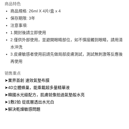
APP於四大便利商店‧ATM/網銀等方式進行付款。
商品特色
付款後全家取貨
商品規格: 26ml X 4片/盒 x 4
請留意繳費期限為 14 天。唯有下載 AFTEE App 成為 AFTEE 會員者方能享
每笔NT$100，满NT$600(含以上)免运费
保存期限: 3年
有最長 45 天內付款之服務。
注意事項:
萊爾富取貨付款
繳費期限，為商家向您請款的時間，再加上使用AFTEE可延長的天數所計算
1.開封後請立即使用
每笔NT$100，满NT$600(含以上)免运费
出。使用AFTEE下訂可以延長您收到商品前的繳費天數，但無法保證一定能
夠在期限內收到商品(例如:預購商品或預計到貨時間較長者)。因此無論收到
2.僅供外部使用，並避開眼睛部位，如不慎接觸到眼睛，請用清
付款後萊爾富取貨
商品與否，仍需要請您在AFTEE規定的時間內完成繳費。
水沖洗
每笔NT$100，满NT$600(含以上)免运费
3.皮膚敏感者使用前請先做局部皮膚測試，測試無刺激等反應後
二、付款限制
1. 初次使用 AFTEE 時，將依認證結果及本公司審查結果，核予每個人不同
再使用
7-11付款取貨
之上限額度
2. 結帳金額須大於NT$30
每笔NT$100，满NT$600(含以上)免运费
销售重点
3. 目前僅支援台灣會員
➤業界首創 速效氣墊布膜
付款後7-11取貨
三、聲明條款
➤4D立體蜂巢，能乘載超多量精華液
每笔NT$100，满NT$600(含以上)免运费
「AFTEE先享後付」(下稱本服務)乃由恩沛科技股份有限公司(下稱 AFTEE )
➤韓國水光級配方，肌膚就像拍過氣墊般水亮
所提供，並由 AFTEE 向您收取款項。因使用本服務所須提供之個人資料(包
宅配
含但不限於訂購人姓名、電話，收件人姓名、電話、收件地址)，將交付予
➤1敷2拍 從底層透出水光白
AFTEE 於本服務必要服務範圍內運用。關於 AFTEE 對於個人資料之蒐集、
每笔NT$100，满NT$600(含以上)免运费
➤解決乾燥敏感問題
處理、利用，詳參 AFTEE 官網之『個人資料蒐集、處理及利用告知聲明』
（
https://aftee.tw/privacypolicy/
）。
離島配送
每笔NT$150，满NT$1,500(含以上)免运费
若款項超過繳費期限，將根據當次的金額加收年利率 16% 的逾期滯納金。