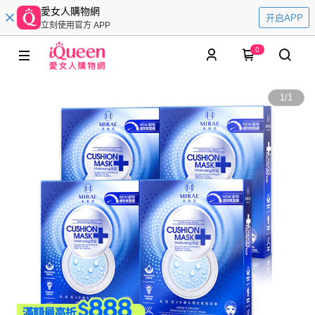
愛女人購物網
开启APP
立刻使用官方 APP
0
1
/
1