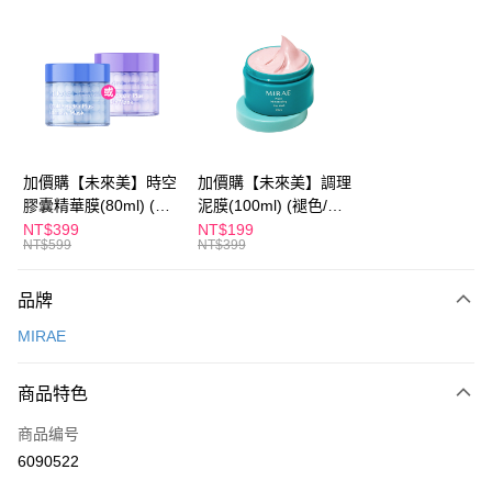
超商取货付款
LINE Pay
Apple Pay
街口支付
悠遊付
加價購【未來美】時空
加價購【未來美】調理
膠囊精華膜(80ml) (褪
泥膜(100ml) (褪色/盒
Google Pay
色/盒損/短效良品)
損/短效良品)
NT$399
NT$199
NT$599
NT$399
Plus PAY
AFTEE先享后付
品牌
相关说明
MIRAE
一、關於 AFTEE先享後付
ATM付款
1. 於付款方式選擇AFTEE先享後付，將跳出AFTEE先享後付手機驗證視
窗。
商品特色
2. 進行簡訊驗證之後，即可完成結帳手續。
运送方式
3. 訂單確認後不需事先繳費，商品會配送至您的指定地址。
商品编号
4. 下訂完成後，您的手機會收到一封繳費通知簡訊，APP會員則會收到
全家付款取貨
6090522
AFTEE APP推播通知。
每笔NT$100，满NT$600(含以上)免运费
5. 收到商品當下無需繳費，確認無誤後，請再利用繳費通知簡訊或AFTEE