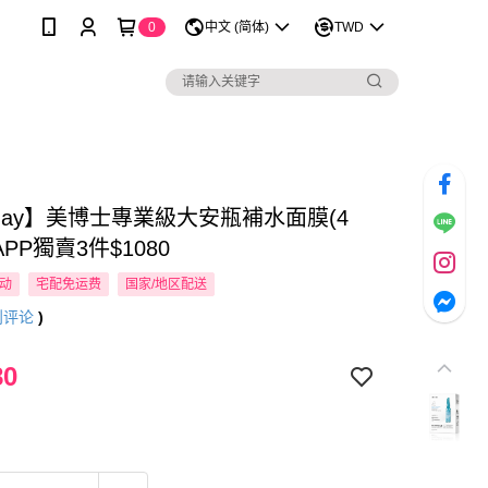
0
中文 (简体)
TWD
 May】美博士專業級大安瓶補水面膜(4
APP獨賣3件$1080
活动
宅配免运费
国家/地区配送
则评论
)
80