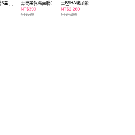
限制
6盒組-
士專業保濕面膜(4
士B5HA玻尿酸保
士專業大安瓶面膜
00，满NT$600(含以上)免运费
使用 AFTEE 時，將依認證結果及本公司審查結果，核予每個人不同
盒)+補水
片/盒) 任2件5折
濕霜(30ml)+玻尿
禮盒(15片/盒) 安
NT$399
NT$2,280
NT$499
度
2+水光(4
酸保濕精華(30ml)
瓶美白x5+補水
NT$580
NT$4,260
NT$2,175
取貨
額須大於NT$30
修護(4
買1送1 APP獨賣 *
x5+水光黑x5 *不
不適用折價券
用折價券
僅支援台灣會員
00，满NT$600(含以上)免运费
條款
1取貨
E先享後付」(下稱本服務)乃由恩沛科技股份有限公司(下稱 AFTEE
00，满NT$600(含以上)免运费
並由 AFTEE 向您收取款項。因使用本服務所須提供之個人資料
限於訂購人姓名、電話，收件人姓名、電話、收件地址)，將交付
EE 於本服務必要服務範圍內運用。關於 AFTEE 對於個人資料之蒐
利用，詳參 AFTEE 官網之『個人資料蒐集、處理及利用告知聲
00，满NT$600(含以上)免运费
s://aftee.tw/privacypolicy/
）。
繳費期限，將根據當次的金額加收年利率 16% 的逾期滯納金。
50，满NT$1,500(含以上)免运费
使用者，請事先徵得法定代理人或監護人之同意方可使用
個人資料之處理、利用有任何疑問，或欲行使相關法律權利，請
科技股份有限公司。若您不同意我們將上開所示之個人資料，連
買訂單資訊提供予 AFTEE ，或讓 AFTEE 蒐集處理利用您的個
查看运费
請勿選用本服務。
澳門)
查看运费
馬來西亞)
查看运费