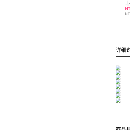
士
光
NT
A
NT
详细
商品