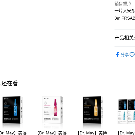
Google Pa
销售重点
一片大安瓶
Plus PAY
3mlFR
AFTEE先
相关说明
产品相关分
一、關於 A
ATM付款
1. 於付
窗。
►Dr. Ma
2. 進行
分享
▲APP獨
3. 訂單
运送方式
4. 下訂
►Dr. Ma
AFTEE 
全家付款
5. 收到
【臉部保
每笔NT$1
APP於四
人还在看
付款後全
請留意繳費期
享有最長 
每笔NT$1
繳費期限，
萊爾富取
算出。使用
定能夠在期
每笔NT$1
收到商品與
付款後萊
Dr. May】美博
【Dr. May】美博
【Dr. May】美博
【Dr. M