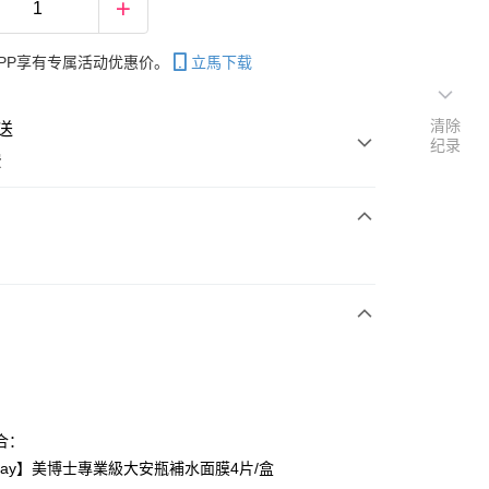
PP享有专属活动优惠价。
立馬下载
清除
送
纪录
费
次付款
付款
合：
 May】美博士專業級大安瓶補水面膜4片/盒