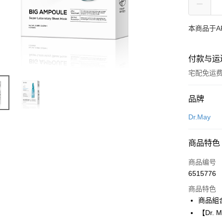
本商品于A
付款与运
宅配免运
付款方式
品牌
信用卡一
Dr.May
超商取货
商品特色
LINE Pay
商品编号
Apple Pay
6515776
商品特色
街口支付
商品組
悠遊付
【Dr.