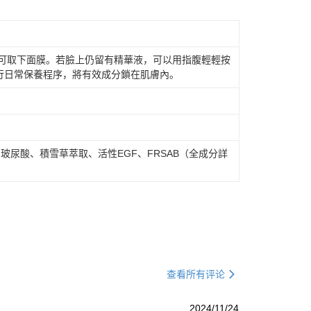
澳洲)
查看运费
即可取下面膜。若臉上仍留有精華液，可以用指腹輕輕按
行日常保養程序，將有效成分鎖在肌膚內。
、玻尿酸、積雪草萃取、活性EGF、FRSAB（全成分詳
查看所有评论
2024/11/24