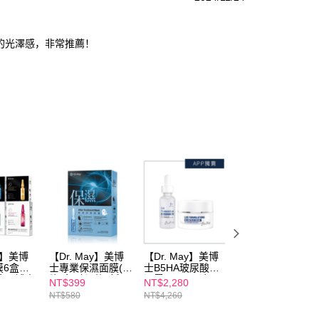
的光澤感，非常推薦！
ay】美博
【Dr. May】美博
【Dr. May】美博
【Dr. May】美博
6盒組-
士專業保濕面膜(4
士B5HA玻尿酸保
士專業大安瓶面膜
盒)+補水
片/盒) 任2件5折
濕霜(30ml)+玻尿
禮盒(15片/盒) 安
NT$399
NT$2,280
NT$499
2+水光(4
酸保濕精華(30ml)
瓶美白x5+補水
NT$580
NT$4,260
NT$2,175
修護(4
買1送1 APP獨賣 *
x5+水光黑x5 *不
不適用折價券
用折價券