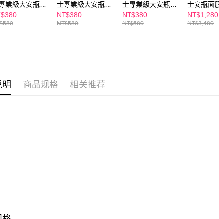
二、付款
專業級大安瓶水
士專業級大安瓶美
士專業級大安瓶修
士安瓶面膜
每笔NT$1
1. 初次
黑面膜(4片/盒)
白面膜(4片/盒)
護黑面膜(4片/盒)
美白(4片/
$380
NT$380
NT$380
NT$1,280
之上限額
PP獨賣3件$1080
APP獨賣3件$1080
APP獨賣3件$1080
(4片/盒)x
$580
NT$580
NT$580
NT$3,480
7-11付款
2. 結帳金
片/盒)x2+
片/盒)
3. 目前
每笔NT$1
三、聲明
付款後7-1
「AFTE
每笔NT$1
)所提供，
(包含但不
说明
商品规格
相关推荐
宅配
予 AFT
集、處理、
每笔NT$1
明』（
http
離島配送
若款項超過
每笔NT$1
未成年的
AFTEE。
試用宅配
若您對於
免运费
聯繫恩沛
同必要之購
海外配送
人資料，
海外配送(
海外配送(
规格