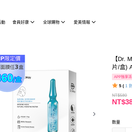
活動
會員好康
全球購物
愛美情報
【Dr.
片/盒) 
APP独享
5 (
1
NT$580
NT$3
数量