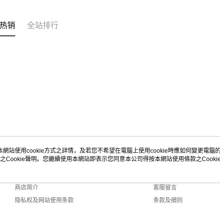
热销
全站排行
本網站使用cookie方式之詳情，及若您不希望在電腦上使用cookie時應如何變更電腦的c
之Cookie聲明。您繼續使用本網站即表示您同意本公司得按本網站使用條款之Cooki
关于我们
客服资讯
品牌故事
购物说明
商店简介
客服留言
隐私权及网站使用条款
条款及细则
联络我们