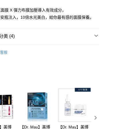
y
面膜 X 彈力布膜加壓導入有效成分，
SAB安瓶注入，10倍水光美白，給你最有感的面膜保養。
享后付
类 (4)
FTEE先享後付
款方式選擇AFTEE先享後付，將跳出AFTEE先享後付手機驗證視
y 美博士
Dr. May 美博士所有商品
簡訊驗證之後，即可完成結帳手續。
客服
賣優惠
確認後不需事先繳費，商品會配送至您的指定地址。
完成後，您的手機會收到一封繳費通知簡訊，APP會員則會收到
y 美博士
精華面膜
APP推播通知。
取貨
商品當下無需繳費，確認無誤後，請再利用繳費通知簡訊或AFTEE
養】
面膜
00，满NT$600(含以上)免运费
大便利商店‧ATM/網銀等方式進行付款。
家取貨
限為 14 天。唯有下載 AFTEE App 成為 AFTEE 會員者方能
45 天內付款之服務。
00，满NT$600(含以上)免运费
為商家向您請款的時間，再加上使用AFTEE可延長的天數所計
貨付款
AFTEE下訂可以延長您收到商品前的繳費天數，但無法保證一
限內收到商品(例如:預購商品或預計到貨時間較長者)。因此無論
00，满NT$600(含以上)免运费
否，仍需要請您在AFTEE規定的時間內完成繳費。
爾富取貨
ay】美博
【Dr. May】美博
【Dr. May】美博
【Dr. May】美博