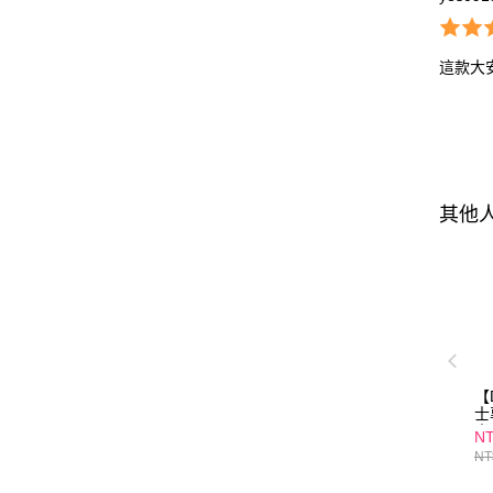
這款大
其他
【
士
光
NT
A
NT