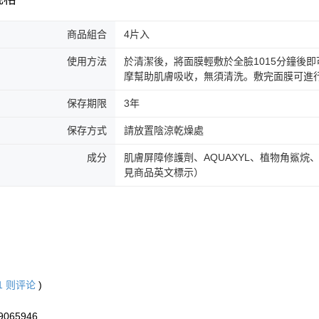
海外配送(
商品組合
4片入
使用方法
於清潔後，將面膜輕敷於全臉1015分鐘後
摩幫助肌膚吸收，無須清洗。敷完面膜可進
保存期限
3年
保存方式
請放置陰涼乾燥處
成分
肌膚屏障修護劑、AQUAXYL、植物角鯊烷
見商品英文標示）
1
则评论
)
9065946