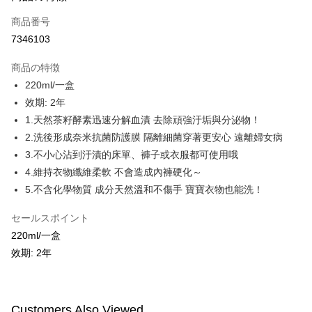
ウが表示されます。
2.SMSで認証してお支払い手続を進めてください。
配送方法
商品番号
3.注文するときのお支払いは不要です。商品はご指定の住所に配送されま
す。
7346103
全家付款取貨
4.ご注文が完了すると、携帯に支払い通知のSMSが届きます。アプリ会員
配送毎にNT$100、NT$600以上で送料無料
の場合は、AFTEE アプリプッシュ通知が届きます。
商品の特徴
5.商品受け取り時のお支払いは不要です。商品を確かめてから、SMSまた
220ml/一盒
付款後全家取貨
はアプリの通知に従って、4大コンビニ、またはATM/オンラインバンキン
グでお支払いください。
效期: 2年
配送毎にNT$100、NT$600以上で送料無料
1.天然茶籽酵素迅速分解血漬 去除頑強汙垢與分泌物！
代金納付期限は最短で 14 日以内ですので、ご注意ください。AFTEE アプ
萊爾富取貨付款
2.洗後形成奈米抗菌防護膜 隔離細菌穿著更安心 遠離婦女病
リをダウンロードして AFTEE 会員になるとお支払い期限を最長 45 日以内
配送毎にNT$100、NT$600以上で送料無料
まで延長できます。
3.不小心沾到汙漬的床單、褲子或衣服都可使用哦
4.維持衣物纖維柔軟 不會造成內褲硬化～
付款後萊爾富取貨
お支払期限は、ショップが請求した期日と、AFTEEで延長できる日数をも
とに計算されます。AFTEEで注文すると、商品を受け取るまで支払い期限
5.不含化學物質 成分天然溫和不傷手 寶寶衣物也能洗！
配送毎にNT$100、NT$600以上で送料無料
を延長できますが、商品を期限内に受け取れない場合があります（例：予
約商品や商品到着日が比較的遅い商品）。そのため、商品到着の有無に関
セールスポイント
7-11付款取貨
わらず、AFTEEで指定された期限内にお支払いください。
220ml/一盒
配送毎にNT$100、NT$600以上で送料無料
二、支払い限度額
效期: 2年
付款後7-11取貨
1.初回 AFTEEを ご利用の際に、認証結果及び当社の審査の結果に基づ
き、限度額が設定されます。
配送毎にNT$100、NT$600以上で送料無料
2.決済金額は最低NT$20です。
3.現在、台湾の会員のみご利用いただけます。
Customers Also Viewed
宅配