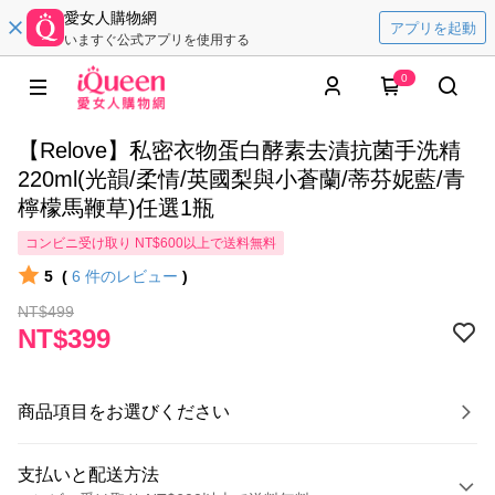
愛女人購物網
アプリを起動
いますぐ公式アプリを使用する
0
【Relove】私密衣物蛋白酵素去漬抗菌手洗精
220ml(光韻/柔情/英國梨與小蒼蘭/蒂芬妮藍/青
檸檬馬鞭草)任選1瓶
コンビニ受け取り NT$600以上で送料無料
5
(
6
件のレビュー
)
NT$499
NT$399
商品項目をお選びください
支払いと配送方法