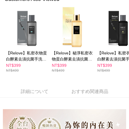
三、利用規約「AFTEE代金後払い」（以下当サービスという）はネットプ
配送毎にNT$100、NT$600以上で送料無料
ロテクションズ（以下 AFTEE という）が提供し、AFTEEが代金を徴収し
ます。当サービスご利用の際に提供しなければならない個人情報（注文者
離島配送
の氏名、電話番号、受取人の氏名、電話番号、受取人住所を含むがこれに
配送毎にNT$150、NT$1,500以上で送料無料
限らない）は、AFTEEに渡され当サービスで必要な範囲内で利用されま
す。AFTEEの個人情報の収集、処理、利用について、詳細はAFTEE公式ホ
ームページの『個人情報の収集、処理及び利用に関する声明』をご参照く
ださい（
https://aftee.tw/privacypolicy/
）。
AFTEEの初回ご利用の際に、審査を通過すれば、最高額がNT$10,000にな
【Relove】私密衣物蛋
【Relove】秘淨私密衣
【Relove】私密
ります。支払い期限を過ぎた場合、その金額に基づいて年利20%の遅延滞
白酵素去漬抗菌手洗精
物蛋白酵素去漬抗菌手
白酵素去漬抗菌
納金が加算されます。未成年の利用者は、事前に法定代理人または後見人
220ml(蒂芬妮藍)1瓶
洗精220ml(英國梨與小
220ml(青檸檬馬
NT$399
NT$399
NT$399
の同意を得ればAFTEEをご利用いただけます。
NT$499
NT$499
NT$499
蒼蘭)1瓶
瓶
個人情報の処理、利用について疑問がある、または関連する法律の権利を
行使したい場合は、ネットプロテクションズ
cs_tw@netprotections.co.jp
にご連絡ください。上記に示した個人情報を、必要な購入注文書とあわせ
詳細について
おすすめ関連商品
てAFTEEにご提供いただく、またはAFTEEにあなたの個人情報の収集、処
理、利用を許可することににご同意いただけない場合は、当サービスを選
択しないでください。