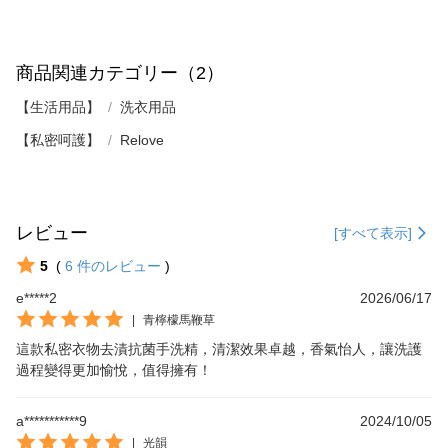
商品関連カテゴリー（2）
【生活用品】
洗衣用品
【私密呵護】
Relove
レビュー
[すべて表示]
5
(
6
件のレビュー
)
e*****2
2026/06/17
|
青檸檬馬鞭草
這款私密衣物去漬抗菌手洗精，清潔效果卓越，香氣怡人，讓洗護
過程變得更加愉悅，值得擁有！
a***********9
2024/10/05
|
光韻