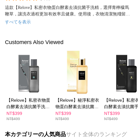
這款【Relove】私密衣物蛋白酵素去漬抗菌手洗精，選擇青檸檬馬
鞭草，讓洗衣過程更加有效率且健康。使用後，衣物清潔無殘留，
令人滿意。
すべてを表示
Customers Also Viewed
【Relove】私密衣物蛋
【Relove】秘淨私密衣
【Relove】私密
白酵素去漬抗菌手洗精
物蛋白酵素去漬抗菌手
白酵素去漬抗菌
220ml(蒂芬妮藍)1瓶
洗精220ml(英國梨與小
220ml(青檸檬馬
NT$399
NT$399
NT$399
NT$499
NT$499
NT$499
蒼蘭)1瓶
瓶
本カテゴリーの人気商品
サイト全体のランキング