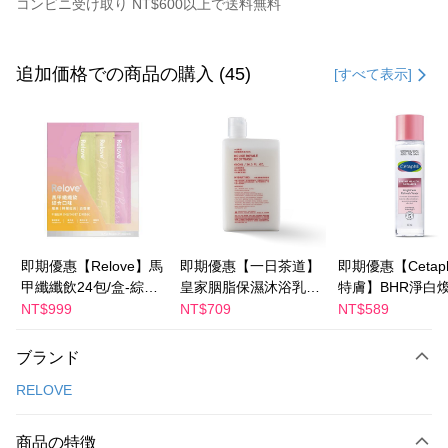
コンビニ受け取り NT$600以上で送料無料
お支払い方法
クレジットカード1回払い
追加価格での商品の購入 (45)
[すべて表示]
コンビニ店頭代金引換
LINE Pay
Apple Pay
JKOPAY
Easy Wallet
即期優惠【Relove】馬
即期優惠【一日茶道】
即期優惠【Cetaph
甲纖纖飲24包/盒-綜合
皇家胭脂保濕沐浴乳
特膚】BHR淨白
Google Pay
口味(效期2027-01-22)
600ml 效期2027/2/19
妝水 150mL 效期
NT$999
NT$709
NT$589
Plus Pay
2027/3/1
ブランド
AFTEE代金後払い
RELOVE
説明
一、 AFTEE代金後払いについて
ATM払い
1.お支払い方法でAFTEE代金後払いを選択すると、携帯電話認証ウィンド
商品の特徴