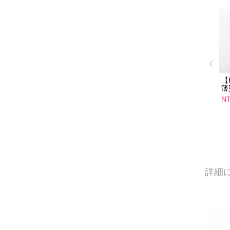
【
薄
盒
NT
詳細