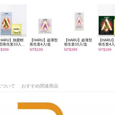
1.初回 
き、限度
付款後7-1
2.決済金額
配送毎にNT
3.現在、
宅配
三、利用規
プロテクシ
配送毎にNT
します。
文者の氏
HARU】熱愛輕
【HARU】超薄型
【HARU】超薄型
【HARU
離島配送
これに限ら
型衛生套10入/
衛生套4入/盒
衛生套10入/盒
衛生套4入
配送毎にNT
されます。
$399
NT$199
NT$399
NT$199
AFTEE
明』をご
AFTEE
なります。
延滞納金
後見人の同
について
おすすめ関連商品
個人情報
を行使し
cs_tw@netp
を、必要な
AFTEE
意いただ