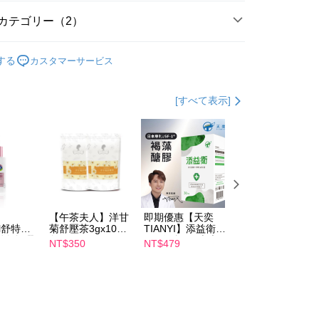
カテゴリー（2）
TEE代金後払いについて
い方法でAFTEE代金後払いを選択すると、携帯電話認証ウィン
護】
私密保養
示されます。
する
カスタマーサービス
で認証してお支払い手続を進めてください。
護】
HARU
るときのお支払いは不要です。商品はご指定の住所に配送されま
[すべて表示]
が完了すると、携帯に支払い通知のSMSが届きます。アプリ会
取貨
、AFTEE アプリプッシュ通知が届きます。
$100、NT$600以上で送料無料
け取り時のお支払いは不要です。商品を確かめてから、SMSま
の通知に従って、4大コンビニ、またはATM/オンラインバンキ
家取貨
支払いください。
$100、NT$600以上で送料無料
限は最短で 14 日以内ですので、ご注意ください。AFTEE ア
ンロードして AFTEE 会員になるとお支払い期限を最長 45 日
貨付款
延長できます。
【午茶夫人】洋甘
即期優惠【天奕
即期優惠【Catric
$100、NT$600以上で送料無料
il舒特
菊舒壓茶3gx10入/
TIANYI】添益衛
卡翠絲】完美濾鏡
は、ショップが請求した期日と、AFTEEで延長できる日数を
淨白無暇
包 x2
(30粒/盒) 日本專
遮瑕膏 效期
NT$350
NT$479
NT$119
爾富取貨
されます。AFTEEで注文すると、商品を受け取るまで支払い
ml 效期
利JSF-1®褐藻醣
2027/2/1
長できますが、商品を期限内に受け取れない場合があります
膠 效期2027/3/11
$100、NT$600以上で送料無料
約商品や商品到着日が比較的遅い商品）。そのため、商品到着
わらず、AFTEEで指定された期限内にお支払いください。
取貨
い限度額
$100、NT$600以上で送料無料