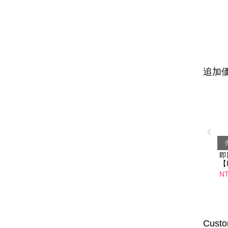
追加価
即
【
纖
NT
口
01
Custo