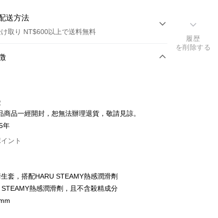
配送方法
け取り NT$600以上で送料無料
履歴
を削除する
方法
徴
カード1回払い
店頭代金引換
徴
品商品一經開封，恕無法辦理退貨，敬請見諒。
5年
ポイント
t
生套，搭配HARU STEAMY熱感潤滑劑
y
U STEAMY熱感潤滑劑，且不含殺精成分
2mm
代金後払い