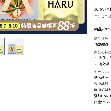
支払いと
コンビニ受
お支払い
商品の特
クレジット
商品番号
7525853
コンビニ
商品の特
LINE Pay
衛生用
有效期:
Apple Pay
セールス
JKOPAY
熱感愛潮
Easy Walle
輕薄絲滑
輕薄柔型衛
Google Pa
添加HAR
Plus Pay
闊度53+-
AFTEE