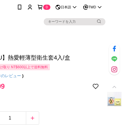
0
日本語
TWD
RU】熱愛輕薄型衛生套4入/盒
け取り NT$600以上で送料無料
件のレビュー
)
99