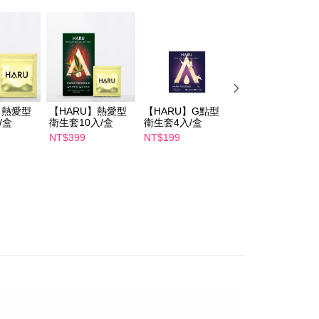
AFTEEを ご利用の際に、認証結果及び当社の審査の結果に基づ
額が設定されます。
1取貨
は最低NT$20です。
$100、NT$600以上で送料無料
台湾の会員のみご利用いただけます。
約「AFTEE代金後払い」（以下当サービスという）はネット
ョンズ（以下 AFTEE という）が提供し、AFTEEが代金を徴収
$100、NT$600以上で送料無料
当サービスご利用の際に提供しなければならない個人情報（注
名、電話番号、受取人の氏名、電話番号、受取人住所を含むが
】熱愛型
【HARU】熱愛型
【HARU】G點型
【HARU】XOXO
ない）は、AFTEEに渡され当サービスで必要な範囲内で利用
/盒
衛生套10入/盒
衛生套4入/盒
0.03保險套4入/盒
$150、NT$1,500以上で送料無料
AFTEEの個人情報の収集、処理、利用について、詳細は
NT$399
NT$199
NT$199
公式ホームページの『個人情報の収集、処理及び利用に関する声
NT$250
参照ください（
https://aftee.tw/privacypolicy/
）。
の初回ご利用の際に、審査を通過すれば、最高額がNT$10,000に
支払い期限を過ぎた場合、その金額に基づいて年利20%の遅
が加算されます。未成年の利用者は、事前に法定代理人または
意を得ればAFTEEをご利用いただけます。
の処理、利用について疑問がある、または関連する法律の権利
たい場合は、ネットプロテクションズ
rotections.co.jp
にご連絡ください。上記に示した個人情報
購入注文書とあわせてAFTEEにご提供いただく、または
にあなたの個人情報の収集、処理、利用を許可することににご同
けない場合は、当サービスを選択しないでください。