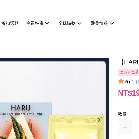
折扣活動
會員好康
全球購物
愛美情報
【HA
コンビニ受
5 (
1
NT$1
数量