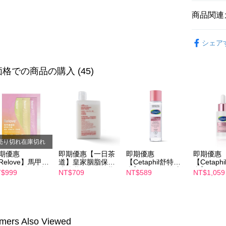
説明
商品関連
一、 AF
ATM払い
1.お支払
【私密呵
ドウが表
シェア
2.SMS
【私密呵
3.注文す
配送方法
す。
格での商品の購入 (45)
4.ご注文
全家付款
員の場合は
配送毎にNT
5.商品受
たはアプリ
付款後全
ングでお
配送毎にNT
代金納付期
プリをダウ
売り切れ在庫切れ
萊爾富取
以内まで
期優惠
即期優惠【一日茶
即期優惠
即期優惠
配送毎にNT
Relove】馬甲纖
道】皇家胭脂保濕
【Cetaphil舒特
【Cetaph
お支払期限
飲24包/盒-綜合
沐浴乳600ml 效期
膚】BHR淨白煥新
膚】BHR
$999
NT$709
NT$589
NT$1,059
付款後萊
もとに計算
味(效期2027-
2027/2/19
化妝水 150mL 效
精華液 30
期限を延
-22)
期2027/3/1
2027/3/1
配送毎にNT
（例：予
の有無に関
7-11付款
mers Also Viewed
二、支払
配送毎にNT