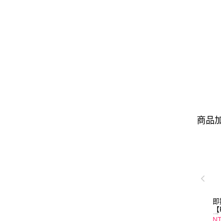
商品加
即
【
纖
NT