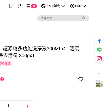
0
中文 (繁體)
TWD
】超濃縮多功能洗淨液300MLx2+活氧
去污粉 300gx1
600免運
99