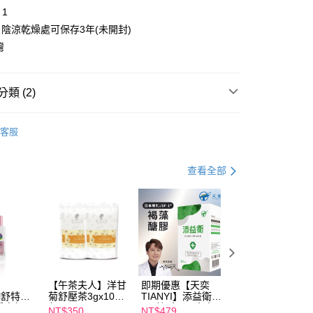
項】
 1
取貨
恩沛科技股份有限公司提供之「AFTEE先享後付」服務完成之
陰涼乾燥處可保存3年(未開封)
依本服務之必要範圍內提供個人資料，並將交易相關給付款項請
00，滿NT$600(含以上)免運費
讓予恩沛科技股份有限公司。
灣
個人資料處理事宜，請瀏覽以下網址：
1取貨
ee.tw/terms/#terms3
00，滿NT$600(含以上)免運費
年的使用者請事先徵得法定代理人或監護人之同意方可使用
類 (2)
E先享後付」，若未經同意申辦者引起之損失，本公司不負相關責
AFTEE先享後付」時，將依據個別帳號之用戶狀況，依本公司
品】
清潔收納
00，滿NT$600(含以上)免運費
核予不同之上限額度；若仍有額度不足之情形，本公司將視審查
客服
品】
橘寶
用戶進行身份認證。
一人註冊多個帳號或使用他人資訊註冊。若發現惡意使用之情
50，滿NT$1,500(含以上)免運費
科技股份有限公司將有權停止該用戶之使用額度並採取法律行
查看全部
【午茶夫人】洋甘
即期優惠【天奕
即期優惠【Catric
il舒特
菊舒壓茶3gx10入/
TIANYI】添益衛
卡翠絲】完美濾鏡
淨白無暇
包 x2
(30粒/盒) 日本專
遮瑕膏 效期
NT$350
NT$479
NT$119