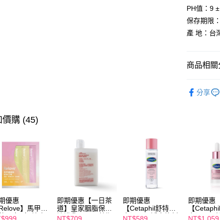
【注意事
PH值：9 ±
7-11付款
１．透過由
保存期限：
交易，需
每筆NT$1
求債權轉
產 地：台
２．關於
付款後7-1
https://aft
每筆NT$1
３．未成
商品相關分
「AFTE
宅配
任。
４．使用「
【生活用
每筆NT$1
即時審查
分享
【生活用
結果請求
離島配送
５．嚴禁
每筆NT$1
價購 (45)
形，恩沛
動。
期優惠
即期優惠【一日茶
即期優惠
即期優惠
Relove】馬甲纖
道】皇家胭脂保濕
【Cetaphil舒特
【Cetaph
飲24包/盒-綜合
沐浴乳600ml 效期
膚】BHR淨白煥新
膚】BHR
$999
NT$709
NT$589
NT$1,059