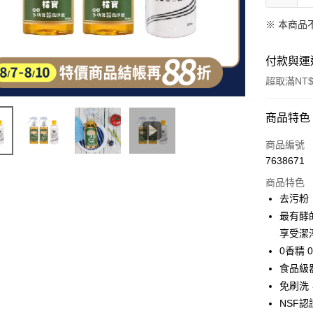
※ 本商品
付款與運
超取滿NT$
付款方式
商品特色
信用卡一
商品編號
7638671
超商取貨
商品特色
LINE Pay
去污粉
最有酵
Apple Pay
享受潔
街口支付
0香精 
食品級
悠遊付
免刷洗
Google Pa
NSF