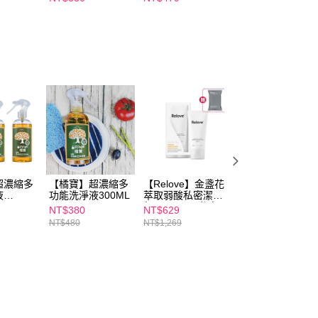
ml 效期
利JSF-1®褐藻醣
2027/2/1
膠 效期2027/3/11
超濃縮多
【橘寶】超濃縮多
【Relove】金盞花
【Relove】私密
液
功能洗淨液300ML
萃取弱酸私密潔淨
物蛋白酵素去漬抗
瓶
凝露120ML(私密
菌手洗精220ml(
NT$380
NT$629
NT$399
處洗劑)+30秒私密
檸檬馬鞭草)1瓶
NT$480
NT$1,269
NT$499
肌弱酸清潔面膜濕
紙巾(15張/包)