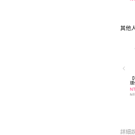
口
01
其他
【
環
3
NT
功
NT
30
詳細