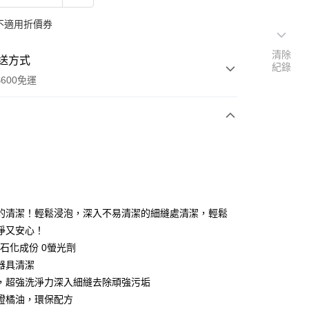
不適用折價券
清除
送方式
紀錄
600免運
次付款
付款
的清潔！輕鬆浸泡，深入不易清潔的細縫處清潔，輕鬆
淨又安心！
0石化成份 0螢光劑
器具清潔
，超強洗淨力深入細縫去除頑強污垢
y
認證橘油，環保配方