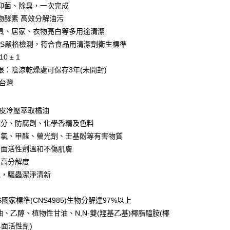
抑菌、除臭，一次完成
物酵素 高效分解油污
享後付
具、居家、衣物亮白等多用途清潔
GS嚴格檢測，符合食品用清潔劑衛生標準
FTEE先享後付」】
0 ± 1
先享後付是「在收到商品之後才付款」的支付方式。 讓您購物簡單
心！
限：陰涼乾燥處可保存3年(未開封)
：不需註冊會員、不需綁卡、不需儲值。
：台灣
：只要手機號碼，簡訊認證，即可結帳。
：先確認商品／服務後，再付款。
取貨
子皮冷壓萃取橘油
EE先享後付」結帳流程】
00，滿NT$600(含以上)免運費
成分、防腐劑、化學香精及色料
方式選擇「AFTEE先享後付」後，將跳轉至「AFTEE先享後
頁面，進行簡訊認證並確認金額後，即可完成結帳。
、氯、甲醛、螢光劑、壬基酚等有害物質
家取貨
成立數日內，您將收到繳費通知簡訊。
介面活性劑溫和不傷肌膚
費通知簡訊後14天內，點擊此簡訊中的連結，可透過四大超商
00，滿NT$600(含以上)免運費
網路銀行／等多元方式進行付款，方視為交易完成。
、高分解度
：結帳手續完成當下不需立刻繳費，但若您需要取消訂單，請聯
貨付款
氣，驅蟲潔淨清新
的店家。未經商家同意取消之訂單仍視為有效，需透過AFTEE
：
繳納相關費用。
00，滿NT$600(含以上)免運費
否成功請以「AFTEE先享後付 」之結帳頁面顯示為準，若有關於
國家標準(CNS4985)生物分解達97%以上
功／繳費後需取消欲退款等相關疑問，請聯繫「AFTEE先享後
爾富取貨
油、乙醇、植物性甘油、N,N-雙(羥基乙基)椰脂醯胺(椰
援中心」
https://netprotections.freshdesk.com/support/home
00，滿NT$600(含以上)免運費
面活性劑)