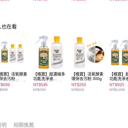
味(效期2027-
2027/2/19
化妝水 150mL 效
精華液 30
-22)
期2027/3/1
2027/3/1
人也在看
橘寶】活氧酵素
【橘寶】超濃縮多
【橘寶】活氧酵素
【橘寶】
保去污粉
功能洗淨液
環保去污粉 300g
功能洗淨
00gx2+超濃縮多
300ml+活氧酵素環
300MLx3
$699
NT$545
NT$250
NT$920
能洗淨液
保去污粉 300g
$990
NT$700
NT$310
NT$1,150
0MLx1
說明
相關推薦