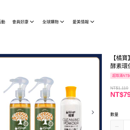
活動
會員好康
全球購物
愛美情報
【橘寶
酵素環保
超取滿NT$
NT$1,110
NT$7
數量