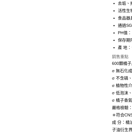
去垢、
全盈+PAY
活性生
AFTEE先
食品器
相關說明
通過S
【關於「A
ATM付款
PH值：1
AFTEE
便利好安
保存期
１．簡單
產 地
２．便利
運送方式
３．安心
銷售重點
全家付款
600顆橘
【「AFT
每筆NT$1
σ 無石化
１．於結帳
付」結帳
σ 不含磷
付款後全
２．訂單
σ 植物性
３．收到繳
每筆NT$1
／ATM／
σ 低泡沫
※ 請注意
萊爾富取
σ 橘子香
絡購買商品
嚴格檢驗
先享後付
每筆NT$1
※ 交易是
＊符合CNS
是否繳費成
付款後萊
成 分：橘
付客戶支
每筆NT$1
子油衍生界