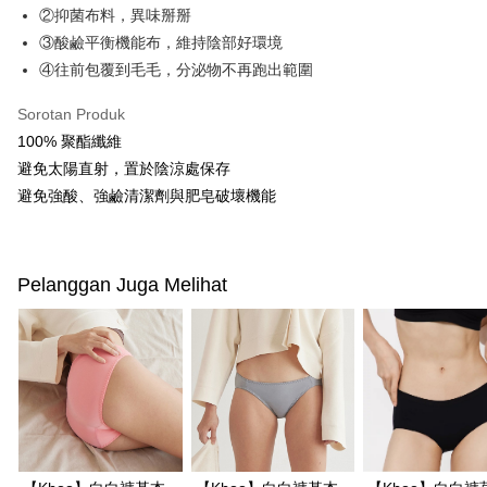
NT$100/pesanan | Penghantaran percuma untuk pesanan
②抑菌布料，異味掰掰
manakala ahli aplikasi akan menerima pemberitahuan tolak aplikasi
NT$600 atau lebih
AFTEE.
③酸鹼平衡機能布，維持陰部好環境
5. Tiada bayaran diperlukan apabila anda menerima produk. Sila buat
④往前包覆到毛毛，分泌物不再跑出範圍
pembayaran di empat kedai serbaneka utama, ATM atau perbankan
付款後全家取貨
dalam talian dengan SMS pembayaran atau pemberitahuan tolak aplikasi
NT$100/pesanan | Penghantaran percuma untuk pesanan
AFTEE.
Sorotan Produk
NT$600 atau lebih
100% 聚酯纖維
Sila ambil perhatian bahawa tempoh pembayaran adalah 14 hari. Walau
避免太陽直射，置於陰涼處保存
萊爾富取貨付款
bagaimanapun, bagi mereka yang telah memuat turun Aplikasi AFTEE
dan mendaftar sebagai ahli AFTEE boleh menikmati tempoh pembayaran
避免強酸、強鹼清潔劑與肥皂破壞機能
NT$100/pesanan | Penghantaran percuma untuk pesanan
sehingga 45 hari.
NT$600 atau lebih
Tempoh pembayaran dikira dari masa kedai meminta pembayaran anda,
付款後萊爾富取貨
ditambah dengan bilangan hari yang boleh dilanjutkan oleh AFTEE. Anda
Pelanggan Juga Melihat
boleh melanjutkan tempoh pembayaran anda sebelum anda menerima
NT$100/pesanan | Penghantaran percuma untuk pesanan
pesanan. Walau bagaimanapun, tiada jaminan bahawa anda boleh
NT$600 atau lebih
menerima pesanan anda semasa tempoh pembayaran (cth.: produk
prapesanan atau produk yang mungkin mengambil masa yang lebih
7-11付款取貨
lama untuk dihantar). Oleh itu, anda dikehendaki membuat pembayaran
kepada AFTEE dalam tempoh sama ada anda menerima pesanan.
NT$100/pesanan | Penghantaran percuma untuk pesanan
NT$600 atau lebih
Kedua, Sekatan Pembayaran
1. Jumlah yang diperakui untuk pengguna kali pertama boleh sehingga
付款後7-11取貨
NT$10,000. Amaun diperakui sebenar yang diluluskan akan berdasarkan
keputusan pensijilan dan semakan oleh AFTEE.