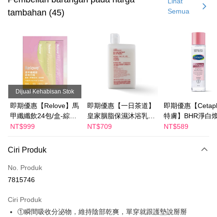
Lihat
Semua
tambahan (45)
Pengambilan di Kedai Serbaneka
LINE Pay
Apple Pay
JKOPAY
Easy Wallet
Dijual Kehabisan Stok
Google Pay
即期優惠【Relove】馬
即期優惠【一日茶道】
即期優惠【Cetaph
甲纖纖飲24包/盒-綜合
皇家胭脂保濕沐浴乳
特膚】BHR淨白
Plus PAY
口味(效期2027-01-22)
600ml 效期2027/2/19
妝水 150mL 效期
NT$999
NT$709
NT$589
2027/3/1
AFTEE
Ciri Produk
Deskripsi
Pertama, Mengenai Perkhidmatan AFTEE Beli Sekarang Bayar Kemudian
No. Produk
Pemindahan ATM
1. Dengan memilih AFTEE sebagai kaedah pembayaran, mesej
7815746
pengesahan AFTEE akan muncul.
2. Anda boleh meneruskan pembayaran selepas pengesahan SMS.
Pilihan Penghantaran
3. Tiada bayaran diperlukan apabila pesanan disahkan. Produk akan
Ciri Produk
dihantar ke alamat yang ditetapkan.
全家付款取貨
①瞬間吸收分泌物，維持陰部乾爽，單穿就跟護墊說掰掰
4. Setelah pesanan disahkan, anda akan menerima SMS pembayaran