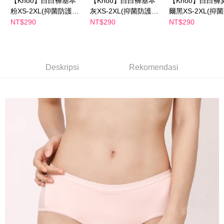
【Khoo】白白褲基本
【Khoo】白白褲基本
【Khoo】白白褲
NT$100/pesanan | Penghantaran percuma untuk pesanan
2. Amaun perbelanjaan minimum mestilah lebih besar daripada NT$20.
粉XS-2XL(抑菌防護異
灰XS-2XL(抑菌防護異
爾黑XS-2XL(抑
NT$600 atau lebih
3. Pada masa ini hanya tersedia untuk ahli Taiwan.
味.護墊掰掰)
味.護墊掰掰)
異味.護墊掰掰)
NT$290
NT$290
NT$290
宅配
Ketiga, Syarat Perkhidmatan
Perkhidmatan AFTEE Beli Sekarang Bayar Kemudian disediakan oleh NP
NT$100/pesanan | Penghantaran percuma untuk pesanan
Taiwan, Inc. dan AFTEE akan membuat bil kepada pengguna. AFTEE
NT$600 atau lebih
akan menggunakan data peribadi yang dikumpul (termasuk nama
Deskripsi
Rekomendasi
pembeli, no. telefon, nama penerima, no. telefon, alamat penerima) untuk
離島配送
penggunaan perkhidmatan. Sila rujuk kepada "Penyata Pengumpulan
Data Peribadi, Pemprosesan, Penggunaan"
NT$150/pesanan | Penghantaran percuma untuk pesanan
(https://aftee.tw/privacypolicy/
) untuk maklumat lanjut.
NT$1,500 atau lebih
Jumlah yang diperakui untuk pengguna kali pertama yang lulus
kelulusan boleh sehingga NT$10,000. Jika pengguna tidak membuat
pembayaran dalam tempoh tersebut, yuran pembayaran lewat sebanyak
20% setahun akan dikenakan. Pengguna bawah umur dikehendaki
mendapatkan kebenaran daripada ibu bapa atau penjaga yang sah
untuk menggunakan AFTEE.
Sila hubungi NP Taiwan Inc. di
cs_tw@netprotections.co.jp
jika anda
mempunyai sebarang kebimbangan mengenai pemprosesan dan
penggunaan pada data peribadi. Jika anda tidak bersetuju dengan data
peribadi yang disenaraikan seperti di atas akan dikumpul dan digunakan
oleh AFTEE, sila jangan gunakan perkhidmatan ini.