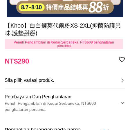
【Khoo】白白褲莫代爾粉XS-2XL(抑菌防護異
味.護墊掰掰)
Penuh Pengambilan di Kedai Serbaneka, NT$600 penghataran
percuma
NT$290
Sila pilih variasi produk.
Pembayaran Dan Penghantaran
Penuh Pengambilan di Kedai Serbaneka, NT$600
penghataran percuma
Kaedah Pembayaran
Kad Kredit (Bayaran Penuh)
Pembelian barangan pada harga