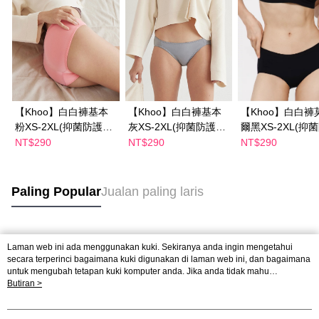
【Khoo】白白褲基本
【Khoo】白白褲基本
【Khoo】白白褲
粉XS-2XL(抑菌防護異
灰XS-2XL(抑菌防護異
爾黑XS-2XL(抑
味.護墊掰掰)
味.護墊掰掰)
異味.護墊掰掰)
NT$290
NT$290
NT$290
Paling Popular
Jualan paling laris
Tag Popular
Laman web ini ada menggunakan kuki. Sekiranya anda ingin mengetahui
secara terperinci bagaimana kuki digunakan di laman web ini, dan bagaimana
untuk mengubah tetapan kuki komputer anda. Jika anda tidak mahu
menggunakan kuki di komputer anda, sila rujuk penerangan mengenai kuki.
Butiran >
Dasar Privasi
Laman web ini ada menggunakan kuki. Sekiranya anda ingin
mengetahui secara terperinci bagaimana kuki digunakan di laman web ini,