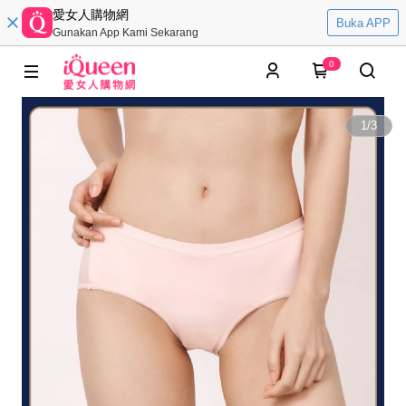
愛女人購物網
Buka APP
Gunakan App Kami Sekarang
0
1
/
3