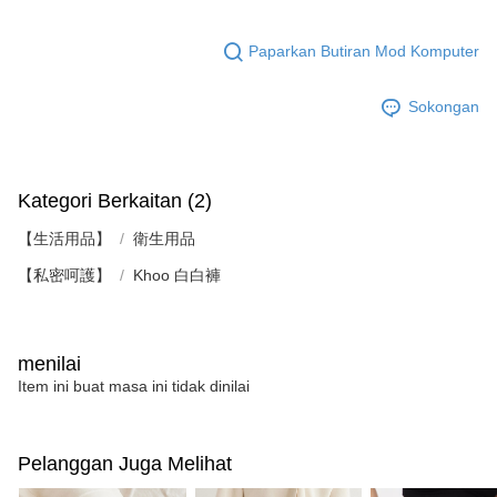
Paparkan Butiran Mod Komputer
Sokongan
Kategori Berkaitan (2)
【生活用品】
衛生用品
【私密呵護】
Khoo 白白褲
menilai
Item ini buat masa ini tidak dinilai
Pelanggan Juga Melihat