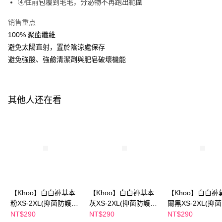
APP於四大便利商店‧ATM/網銀等方式進行付款。
④往前包覆到毛毛，分泌物不再跑出範圍
付款後全家取貨
請留意繳費期限為 14 天。唯有下載 AFTEE App 成為 AFTEE 會員者方能享
销售重点
每笔NT$100，满NT$600(含以上)免运费
有最長 45 天內付款之服務。
100% 聚酯纖維
萊爾富取貨付款
繳費期限，為商家向您請款的時間，再加上使用AFTEE可延長的天數所計算
避免太陽直射，置於陰涼處保存
每笔NT$100，满NT$600(含以上)免运费
出。使用AFTEE下訂可以延長您收到商品前的繳費天數，但無法保證一定能
避免強酸、強鹼清潔劑與肥皂破壞機能
夠在期限內收到商品(例如:預購商品或預計到貨時間較長者)。因此無論收到
付款後萊爾富取貨
商品與否，仍需要請您在AFTEE規定的時間內完成繳費。
每笔NT$100，满NT$600(含以上)免运费
二、付款限制
其他人还在看
1. 初次使用 AFTEE 時，將依認證結果及本公司審查結果，核予每個人不同
7-11付款取貨
之上限額度
2. 結帳金額須大於NT$30
每笔NT$100，满NT$600(含以上)免运费
3. 目前僅支援台灣會員
付款後7-11取貨
三、聲明條款
每笔NT$100，满NT$600(含以上)免运费
「AFTEE先享後付」(下稱本服務)乃由恩沛科技股份有限公司(下稱 AFTEE )
所提供，並由 AFTEE 向您收取款項。因使用本服務所須提供之個人資料(包
宅配
含但不限於訂購人姓名、電話，收件人姓名、電話、收件地址)，將交付予
AFTEE 於本服務必要服務範圍內運用。關於 AFTEE 對於個人資料之蒐集、
每笔NT$100，满NT$600(含以上)免运费
處理、利用，詳參 AFTEE 官網之『個人資料蒐集、處理及利用告知聲明』
【Khoo】白白褲基本
【Khoo】白白褲基本
【Khoo】白白褲
（
https://aftee.tw/privacypolicy/
）。
離島配送
粉XS-2XL(抑菌防護異
灰XS-2XL(抑菌防護異
爾黑XS-2XL(抑
每笔NT$150，满NT$1,500(含以上)免运费
味.護墊掰掰)
味.護墊掰掰)
異味.護墊掰掰)
NT$290
NT$290
NT$290
若款項超過繳費期限，將根據當次的金額加收年利率 16% 的逾期滯納金。