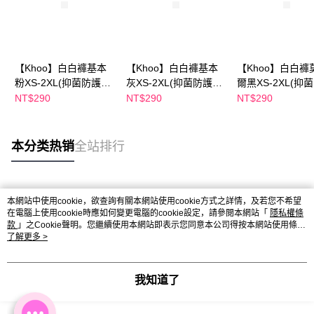
【Khoo】白白褲基本
【Khoo】白白褲基本
【Khoo】白白褲
粉XS-2XL(抑菌防護異
灰XS-2XL(抑菌防護異
爾黑XS-2XL(抑
味.護墊掰掰)
味.護墊掰掰)
異味.護墊掰掰)
NT$290
NT$290
NT$290
本分类热销
全站排行
热门标签
本網站中使用cookie，欲查詢有關本網站使用cookie方式之詳情，及若您不希望
在電腦上使用cookie時應如何變更電腦的cookie設定，請參閱本網站「
隱私權條
款
」之Cookie聲明。您繼續使用本網站即表示您同意本公司得按本網站使用條款
之Cookie聲明使用cookie。
了解更多 >
我知道了