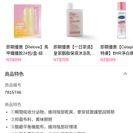
超商取货付款
LINE Pay
Apple Pay
街口支付
悠遊付
即期優惠【Relove】馬
即期優惠【一日茶道】
即期優惠【Cetaph
甲纖纖飲24包/盒-綜合
皇家胭脂保濕沐浴乳
特膚】BHR淨白
Google Pay
口味(效期2027-01-22)
600ml 效期2027/2/19
妝水 150mL 效期
NT$999
NT$709
NT$589
2027/3/1
Plus PAY
商品特色
AFTEE先享后付
相关说明
商品编号
一、關於 AFTEE先享後付
7815746
ATM付款
1. 於付款方式選擇AFTEE先享後付，將跳出AFTEE先享後付手機驗證視
窗。
商品特色
2. 進行簡訊驗證之後，即可完成結帳手續。
运送方式
①瞬間吸收分泌物，維持陰部乾爽，單穿就跟護墊說掰掰
3. 訂單確認後不需事先繳費，商品會配送至您的指定地址。
4. 下訂完成後，您的手機會收到一封繳費通知簡訊，APP會員則會收到
②抑菌布料，異味掰掰
全家付款取貨
AFTEE APP推播通知。
③酸鹼平衡機能布，維持陰部好環境
每笔NT$100，满NT$600(含以上)免运费
5. 收到商品當下無需繳費，確認無誤後，請再利用繳費通知簡訊或AFTEE