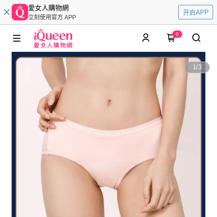
愛女人購物網
开启APP
立刻使用官方 APP
0
1
/
3