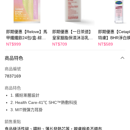
Apple Pay
街口支付
悠遊付
即期優惠【Relove】馬
即期優惠【一日茶道】
即期優惠【Cetaph
甲纖纖飲24包/盒-綜合
皇家胭脂保濕沐浴乳
特膚】BHR淨白
Google Pay
口味(效期2027-01-22)
600ml 效期2027/2/19
妝水 150mL 效期
NT$999
NT$709
NT$589
2027/3/1
全盈+PAY
商品特色
AFTEE先享後付
相關說明
商品編號
【關於「AFTEE先享後付」】
7837169
ATM付款
AFTEE先享後付是「在收到商品之後才付款」的支付方式。 讓您購物簡單
便利好安心！
商品特色
１．簡單：不需註冊會員、不需綁卡、不需儲值。
運送方式
1. 繽紛漸層設計
２．便利：只要手機號碼，簡訊認證，即可結帳。
３．安心：先確認商品／服務後，再付款。
2. Health Care-41℃ SHC™熱敷科技
全家付款取貨
3. MIT微彈力耳掛
每筆NT$100，滿NT$600(含以上)免運費
【「AFTEE先享後付」結帳流程】
１．於結帳方式選擇「AFTEE先享後付」後，將跳轉至「AFTEE先享後付」
付款後全家取貨
銷售重點
結帳頁面，進行簡訊認證並確認金額後，即可完成結帳。
２．訂單成立數日內，您將收到繳費通知簡訊。
食品級活性碳、鐵粉、薄片發熱芯等，親膚棉柔不織布
每筆NT$100，滿NT$600(含以上)免運費