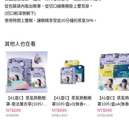
３．收到繳費通知簡訊後14天內，點擊此簡訊中的連結，可透過四大超商／
從包裝袋內取出眼罩，從切口線撕開掛上雙耳掛。
ATM／網路銀行／等多元方式進行付款，方視為交易完成。
萊爾富取貨付款
※ 請注意：結帳手續完成當下不需立刻繳費，但若您需要取消訂單，請聯絡
(切口較深側朝下)
每筆NT$100，滿NT$600(含以上)免運費
購買商品的店家。未經商家同意取消之訂單仍視為有效，需透過AFTEE先享
使用時閉上雙眼，讓眼睛享受這20分鐘的蒸氣SPA。
後付繳納相關費用。
付款後萊爾富取貨
※ 交易是否成功請以「AFTEE先享後付 」之結帳頁面顯示為準，若有關於
是否繳費成功／繳費後需取消欲退款等相關疑問，請聯繫「AFTEE先享後付
每筆NT$100，滿NT$600(含以上)免運費
客戶支援中心」
https://netprotections.freshdesk.com/support/home
其他人也在看
7-11付款取貨
【注意事項】
１．透過由恩沛科技股份有限公司提供之「AFTEE先享後付」服務完成之交
每筆NT$100，滿NT$600(含以上)免運費
易，需依本服務之必要範圍內提供個人資料，並將交易相關給付款項請求債
權轉讓予恩沛科技股份有限公司。
付款後7-11取貨
２．關於個人資料處理事宜，請瀏覽以下網址：
每筆NT$100，滿NT$600(含以上)免運費
https://aftee.tw/terms/#terms3
３．未成年的使用者請事先徵得法定代理人或監護人之同意方可使用
宅配
「AFTEE先享後付」，若未經同意申辦者引起之損失，本公司不負相關責
任。
每筆NT$100，滿NT$600(含以上)免運費
４．使用「AFTEE先享後付」時，將依據個別帳號之用戶狀況，依本公司即
【41度C】蒸氣熱敷眼
【41度C】蒸氣熱敷眼
【41度C】蒸氣
時審查核予不同之上限額度；若仍有額度不足之情形，本公司將視審查結果
離島配送
罩-南法薰衣草(10片/
罩10片/盒x3(無香+洋
罩10片/盒x4(無
請求用戶進行身份認證。
每筆NT$150，滿NT$1,500(含以上)免運費
盒)
甘菊+薰衣草)
菊/薰衣草)
NT$299
NT$699
NT$990
５．嚴禁一人註冊多個帳號或使用他人資訊註冊。若發現惡意使用之情形，
NT$499
NT$1,497
NT$1,996
恩沛科技股份有限公司將有權停止該用戶之使用額度並採取法律行動。