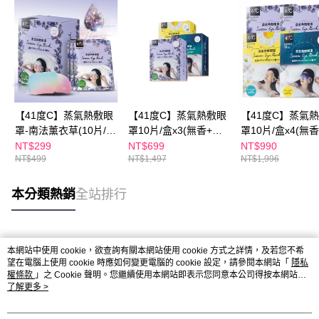
【41度C】蒸氣熱敷眼
【41度C】蒸氣熱敷眼
【41度C】蒸氣
罩-南法薰衣草(10片/
罩10片/盒x3(無香+洋
罩10片/盒x4(無
盒)
甘菊+薰衣草)
菊/薰衣草)
NT$299
NT$699
NT$990
NT$499
NT$1,497
NT$1,996
本分類熱銷
全站排行
熱門標籤
本網站中使用 cookie，欲查詢有關本網站使用 cookie 方式之詳情，及若您不希
望在電腦上使用 cookie 時應如何變更電腦的 cookie 設定，請參閱本網站「
隱私
權條款
」之 Cookie 聲明。您繼續使用本網站即表示您同意本公司得按本網站使
用條款之 Cookie 聲明使用 cookie。
了解更多 >