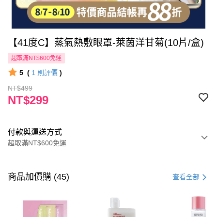
【41度C】蒸氣熱敷眼罩-萊茵洋甘菊(10片/盒)
超取滿NT$600免運
5
(
1
則評價
)
NT$499
NT$299
付款與運送方式
超取滿NT$600免運
付款方式
信用卡一次付款
商品加價購 (45)
查看全部
超商取貨付款
LINE Pay