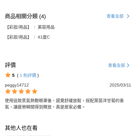
商品相關分類 (4)
查看全部
【彩妝/用品】
美容用品
【彩妝/用品】
41度C
評價
查看全部
5
(
1
則評價
)
peggy14712
2025/03/11
使用這款蒸氣熱敷眼罩後，感覺舒緩放鬆，搭配萊茵洋甘菊的香
氣，讓疲勞瞬間得到釋放，真是居家必備。
其他人也在看