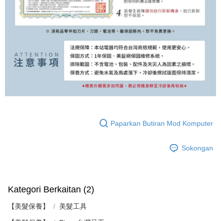
Paparkan Butiran Mod Komputer
Sokongan
Kategori Berkaitan (2)
【美髮保養】
美髮工具