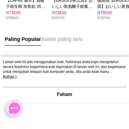
【LÁFRE 樂菲】負離
【ERGOLINK人因】お
優惠價【ERGOLI
子衛生棉 加長款 35cm
いしい新負離子能量水
因】おいしい新
(36片/包)(馬來西亞人
壺TT700 (抹茶綠/珊瑚
能量水壺TT700 
NT$580
NT$690
NT$590
NT$640
NT$790
NT$790
氣YouTuber |
粉)
綠/珊瑚粉)
Jeff&lnthira 推薦)
Paling Popular
Jualan paling laris
Tag Popular
Laman web ini ada menggunakan kuki. Sekiranya anda ingin mengetahui
secara terperinci bagaimana kuki digunakan di laman web ini, dan bagaimana
untuk mengubah tetapan kuki komputer anda. Jika anda tidak mahu
menggunakan kuki di komputer anda, sila rujuk penerangan mengenai kuki.
Butiran >
Dasar Privasi
Laman web ini ada menggunakan kuki. Sekiranya anda ingin
mengetahui secara terperinci bagaimana kuki digunakan di laman web ini,
dan bagaimana untuk mengubah tetapan kuki komputer anda. Jika anda tidak
Faham
mahu menggunakan kuki di komputer anda, sila rujuk penerangan mengenai
kuki.