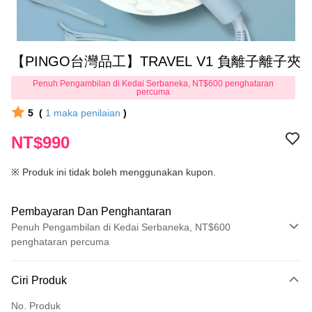
【PINGO台灣品工】TRAVEL V1 負離子離子夾
Penuh Pengambilan di Kedai Serbaneka, NT$600 penghataran
percuma
5
(
1
maka penilaian
)
NT$990
※ Produk ini tidak boleh menggunakan kupon.
Pembayaran Dan Penghantaran
Penuh Pengambilan di Kedai Serbaneka, NT$600
penghataran percuma
Kaedah Pembayaran
Ciri Produk
Kad Kredit (Bayaran Penuh)
No. Produk
Pengambilan di Kedai Serbaneka