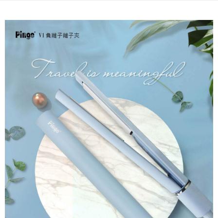
3. Pada masa ini hanya tersedia untuk ahli Taiwan.
宅配
Ketiga, Syarat Perkhidmatan
Perkhidmatan AFTEE Beli Sekarang Bayar Kemudian disediakan oleh NP
NT$100/pesanan | Penghantaran percuma untuk pesanan
Taiwan, Inc. dan AFTEE akan membuat bil kepada pengguna. AFTEE
NT$600 atau lebih
akan menggunakan data peribadi yang dikumpul (termasuk nama
pembeli, no. telefon, nama penerima, no. telefon, alamat penerima) untuk
離島配送
penggunaan perkhidmatan. Sila rujuk kepada "Penyata Pengumpulan
Data Peribadi, Pemprosesan, Penggunaan"
NT$150/pesanan | Penghantaran percuma untuk pesanan
(https://aftee.tw/privacypolicy/
) untuk maklumat lanjut.
NT$1,500 atau lebih
Jumlah yang diperakui untuk pengguna kali pertama yang lulus
kelulusan boleh sehingga NT$10,000. Jika pengguna tidak membuat
pembayaran dalam tempoh tersebut, yuran pembayaran lewat sebanyak
20% setahun akan dikenakan. Pengguna bawah umur dikehendaki
mendapatkan kebenaran daripada ibu bapa atau penjaga yang sah
untuk menggunakan AFTEE.
Sila hubungi NP Taiwan Inc. di
cs_tw@netprotections.co.jp
jika anda
mempunyai sebarang kebimbangan mengenai pemprosesan dan
penggunaan pada data peribadi. Jika anda tidak bersetuju dengan data
peribadi yang disenaraikan seperti di atas akan dikumpul dan digunakan
oleh AFTEE, sila jangan gunakan perkhidmatan ini.