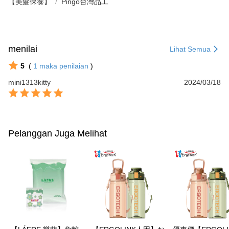
【美髮保養】
Pingo台灣品工
menilai
Lihat Semua
5
(
1
maka penilaian
)
mini1313kitty
2024/03/18
Pelanggan Juga Melihat