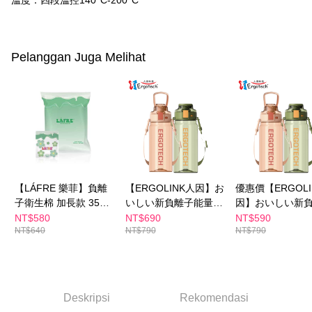
溫度：四段溫控140°C-200°C"
NT$600 atau lebih
AFTEE.
5. Tiada bayaran diperlukan apabila anda menerima produk. Sila buat
pembayaran di empat kedai serbaneka utama, ATM atau perbankan
付款後全家取貨
dalam talian dengan SMS pembayaran atau pemberitahuan tolak aplikasi
NT$100/pesanan | Penghantaran percuma untuk pesanan
AFTEE.
Pelanggan Juga Melihat
NT$600 atau lebih
Sila ambil perhatian bahawa tempoh pembayaran adalah 14 hari. Walau
萊爾富取貨付款
bagaimanapun, bagi mereka yang telah memuat turun Aplikasi AFTEE
dan mendaftar sebagai ahli AFTEE boleh menikmati tempoh pembayaran
NT$100/pesanan | Penghantaran percuma untuk pesanan
sehingga 45 hari.
NT$600 atau lebih
Tempoh pembayaran dikira dari masa kedai meminta pembayaran anda,
付款後萊爾富取貨
ditambah dengan bilangan hari yang boleh dilanjutkan oleh AFTEE. Anda
boleh melanjutkan tempoh pembayaran anda sebelum anda menerima
NT$100/pesanan | Penghantaran percuma untuk pesanan
pesanan. Walau bagaimanapun, tiada jaminan bahawa anda boleh
NT$600 atau lebih
【LÁFRE 樂菲】負離
【ERGOLINK人因】お
優惠價【ERGOLI
menerima pesanan anda semasa tempoh pembayaran (cth.: produk
prapesanan atau produk yang mungkin mengambil masa yang lebih
子衛生棉 加長款 35cm
いしい新負離子能量水
因】おいしい新
7-11付款取貨
lama untuk dihantar). Oleh itu, anda dikehendaki membuat pembayaran
(36片/包)(馬來西亞人
壺TT700 (抹茶綠/珊瑚
能量水壺TT700 
NT$580
NT$690
NT$590
kepada AFTEE dalam tempoh sama ada anda menerima pesanan.
NT$640
NT$790
NT$790
氣YouTuber |
粉)
綠/珊瑚粉)
NT$100/pesanan | Penghantaran percuma untuk pesanan
Jeff&lnthira 推薦)
NT$600 atau lebih
Kedua, Sekatan Pembayaran
1. Jumlah yang diperakui untuk pengguna kali pertama boleh sehingga
付款後7-11取貨
NT$10,000. Amaun diperakui sebenar yang diluluskan akan berdasarkan
keputusan pensijilan dan semakan oleh AFTEE.
NT$100/pesanan | Penghantaran percuma untuk pesanan
Deskripsi
Rekomendasi
2. Amaun perbelanjaan minimum mestilah lebih besar daripada NT$20.
NT$600 atau lebih