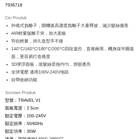
7936718
LINE Pay
Ciri Produk
Apple Pay
外噴式負離子，開機後高濃度負離子大量釋放，減少髮絲傷害
AIR輕量版離子夾，加大面板
JKOPAY
羽化輕量，持久造型手不痠
Easy Wallet
140°C/160°C/180°C/200°C四段溫控，直捲兩用，機身採半圓弧
面，更容易打造捲度
Google Pay
3D彈浮面板，使髮絲受熱均勻，滑順透亮
Plus PAY
全球電壓 適用100V-240V地區
自帶收納功能
AFTEE
Deskripsi
Sorotan Produk
Pertama, Mengenai Perkhidmatan AFTEE Beli Sekarang Bayar Kemudian
Pemindahan ATM
型號：TRAVEL V1
1. Dengan memilih AFTEE sebagai kaedah pembayaran, mesej
pengesahan AFTEE akan muncul.
面板寬度：2.5cm
2. Anda boleh meneruskan pembayaran selepas pengesahan SMS.
Pilihan Penghantaran
額定電壓：100-240V
3. Tiada bayaran diperlukan apabila pesanan disahkan. Produk akan
dihantar ke alamat yang ditetapkan.
全家付款取貨
額定頻率：50/60Hz
4. Setelah pesanan disahkan, anda akan menerima SMS pembayaran
額定功率：35W
NT$100/pesanan | Penghantaran percuma untuk pesanan
manakala ahli aplikasi akan menerima pemberitahuan tolak aplikasi