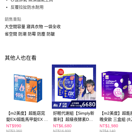
２．便利：只要手機號碼，簡訊認證，即可結帳。
３．安心：先確認商品／服務後，再付款。
反覆拉扯防水耐用
全家付款取貨
每筆NT$100，滿NT$600(含以上)免運費
【「AFTEE先享後付」結帳流程】
銷售重點
１．於結帳方式選擇「AFTEE先享後付」後，將跳轉至「AFTEE先享後付」
付款後全家取貨
大空間容量 寢具衣物 一袋全收
結帳頁面，進行簡訊認證並確認金額後，即可完成結帳。
２．訂單成立數日內，您將收到繳費通知簡訊。
省空間 防潮 防霉 防塵 防皺
每筆NT$100，滿NT$600(含以上)免運費
３．收到繳費通知簡訊後14天內，點擊此簡訊中的連結，可透過四大超商／
ATM／網路銀行／等多元方式進行付款，方視為交易完成。
萊爾富取貨付款
※ 請注意：結帳手續完成當下不需立刻繳費，但若您需要取消訂單，請聯絡
每筆NT$100，滿NT$600(含以上)免運費
購買商品的店家。未經商家同意取消之訂單仍視為有效，需透過AFTEE先享
其他人也在看
後付繳納相關費用。
付款後萊爾富取貨
※ 交易是否成功請以「AFTEE先享後付 」之結帳頁面顯示為準，若有關於
是否繳費成功／繳費後需取消欲退款等相關疑問，請聯繫「AFTEE先享後付
每筆NT$100，滿NT$600(含以上)免運費
客戶支援中心」
https://netprotections.freshdesk.com/support/home
7-11付款取貨
【注意事項】
１．透過由恩沛科技股份有限公司提供之「AFTEE先享後付」服務完成之交
每筆NT$100，滿NT$600(含以上)免運費
易，需依本服務之必要範圍內提供個人資料，並將交易相關給付款項請求債
權轉讓予恩沛科技股份有限公司。
付款後7-11取貨
２．關於個人資料處理事宜，請瀏覽以下網址：
每筆NT$100，滿NT$600(含以上)免運費
https://aftee.tw/terms/#terms3
【m2美度】超能窈窕
好眠代謝組【Simply新
【m2美度】超能
３．未成年的使用者請事先徵得法定代理人或監護人之同意方可使用
錠EX/超能馬甲錠EX 買
普利】超級夜酵素DX
晚安飲 三盒組 (8
宅配
「AFTEE先享後付」，若未經同意申辦者引起之損失，本公司不負相關責
1送1組(30錠/任選2盒)
100錠/盒x3盒 木村拓
NT$990
NT$6,680
NT$1,980
任。
每筆NT$100，滿NT$600(含以上)免運費
NT$3,360
NT$16,800
NT$4,140
哉 代言(日韓雙GABA