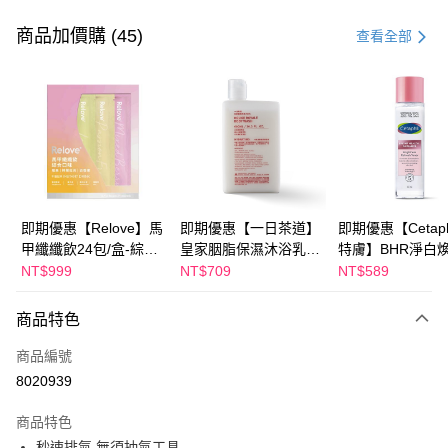
付款方式
信用卡一次付款
商品加價購 (45)
查看全部
超商取貨付款
LINE Pay
Apple Pay
街口支付
悠遊付
即期優惠【Relove】馬
即期優惠【一日茶道】
即期優惠【Cetaph
甲纖纖飲24包/盒-綜合
皇家胭脂保濕沐浴乳
特膚】BHR淨白
Google Pay
口味(效期2027-01-22)
600ml 效期2027/2/19
妝水 150mL 效期
NT$999
NT$709
NT$589
2027/3/1
全盈+PAY
商品特色
AFTEE先享後付
相關說明
商品編號
【關於「AFTEE先享後付」】
8020939
ATM付款
AFTEE先享後付是「在收到商品之後才付款」的支付方式。 讓您購物簡單
便利好安心！
商品特色
１．簡單：不需註冊會員、不需綁卡、不需儲值。
運送方式
秒速排氣 無須抽氣工具