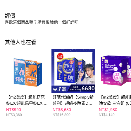
評價
喜歡這個商品嗎？購買後給他一個好評吧
其他人也在看
【m2美度】超能窈窕
好眠代謝組【Simply新
【m2美度】超能
錠EX/超能馬甲錠EX 買
普利】超級夜酵素DX
晚安飲 三盒組 (8
1送1組(30錠/任選2盒)
100錠/盒x3盒 木村拓
NT$990
NT$6,680
NT$1,980
NT$3,360
NT$16,800
NT$4,140
哉 代言(日韓雙GABA
好睡好代謝)