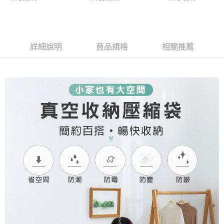
４．使用「AFTEE先享後付」時，將依據個別帳號之用戶狀況，依本公司即
好睡好代謝)
時審查核予不同之上限額度；若仍有額度不足之情形，本公司將視審查結果
離島配送
請求用戶進行身份認證。
每筆NT$150，滿NT$1,500(含以上)免運費
５．嚴禁一人註冊多個帳號或使用他人資訊註冊。若發現惡意使用之情形，
恩沛科技股份有限公司將有權停止該用戶之使用額度並採取法律行動。
詳細說明
商品規格
相關推薦