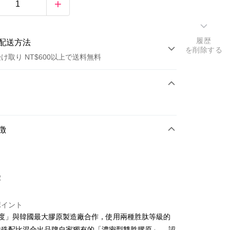
履歴
配送方法
を削除する
け取り NT$600以上で送料無料
方法
カード1回払い
店頭代金引換
徴
徴
盒
t
ポイント
y
美度」與韓國最大膠原製造廠合作，使用兩種胜肽等級的
特殊配比混合出品牌自家獨有的「濃密型雙胜膠原」， 認