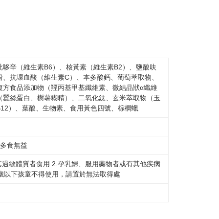
哆辛（維生素B6）、核黃素（維生素B2）、鹽酸呋
粉、抗壞血酸（維生素C）、本多酸鈣、葡萄萃取物、
複方食品添加物（羥丙基甲基纖維素、微結晶狀α纖維
（蠶絲蛋白、樹薯糊精）、二氧化鈦、玄米萃取物（玉
12）、葉酸、生物素、食用黃色四號、棕櫚蠟
，多食無益
其過敏體質者食用 2.孕乳婦、服用藥物者或有其他疾病
三歲以下孩童不得使用，請置於無法取得處