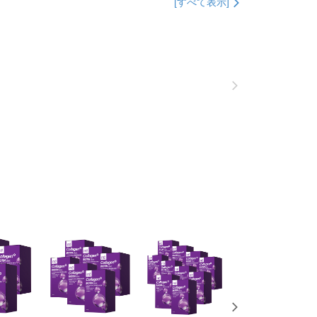
わらず、AFTEEで指定された期限内にお支払いください。
[すべて表示]
取貨
い限度額
$100、NT$600以上で送料無料
AFTEEを ご利用の際に、認証結果及び当社の審査の結果に基づ
額が設定されます。
1取貨
は最低NT$20です。
$100、NT$600以上で送料無料
台湾の会員のみご利用いただけます。
約「AFTEE代金後払い」（以下当サービスという）はネット
ョンズ（以下 AFTEE という）が提供し、AFTEEが代金を徴収
$100、NT$600以上で送料無料
当サービスご利用の際に提供しなければならない個人情報（注
名、電話番号、受取人の氏名、電話番号、受取人住所を含むが
ない）は、AFTEEに渡され当サービスで必要な範囲内で利用
$150、NT$1,500以上で送料無料
AFTEEの個人情報の収集、処理、利用について、詳細は
公式ホームページの『個人情報の収集、処理及び利用に関する声
送料を確認
参照ください（
https://aftee.tw/privacypolicy/
）。
澳門)
送料を確認
の初回ご利用の際に、審査を通過すれば、最高額がNT$10,000に
支払い期限を過ぎた場合、その金額に基づいて年利20%の遅
馬來西亞)
送料を確認
が加算されます。未成年の利用者は、事前に法定代理人または
意を得ればAFTEEをご利用いただけます。
澳洲)
送料を確認
の処理、利用について疑問がある、または関連する法律の権利
たい場合は、ネットプロテクションズ
rotections.co.jp
にご連絡ください。上記に示した個人情報