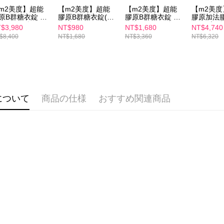
を、必要な
m2美度】超能
【m2美度】超能
【m2美度】超能
【m2美
AFTEE
原B群糖衣錠 五
膠原B群糖衣錠(60
膠原B群糖衣錠 買
膠原加法膠
意いただ
組(60錠/盒)
錠/盒)
1送1組(60錠/盒)
組(30入/盒
$3,980
NT$980
NT$1,680
NT$4,740
$8,400
NT$1,680
NT$3,360
NT$6,320
について
商品の仕様
おすすめ関連商品