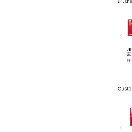
追加価
加
度
4
NT
光
入
選
Custo