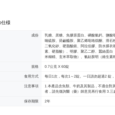
の仕様
成份
乳糖、蔗糖、魚膠原蛋白、磷酸氫鈣、鹽酸吡
喃硫胺、菸鹼醯胺、聚乙烯吡咯烷酮、滑石
二氧化矽、硬脂酸鎂、阿拉伯膠、防水膜衣
素、硬脂酸）、明膠、聚乙二醇、蠶絲蛋白
米糊精、玄米萃取物）、氰鈷胺明（維生素B
規格
0.7公克 X 60錠
食用方式
每日1次，每次1～2錠。㇐日請勿超過2 錠
注意事項
1.本產品含魚類、牛奶及其製品，不適合對
者，請先徵詢醫（藥）師意見再行食用 3.
保存期限
2年