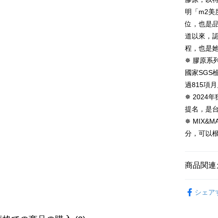
Plus Pay
明「m2美
AFTEE
位，也是
説明
道以來，
一、 AF
程，也是
ATM払い
1.お支払
✵ 膠原系列
ドウが表
2.SMS
國家SG
3.注文す
配送方法
過815項
す。
4.ご注文
✵ 2024年獲
全家付款
員の場合は
提名，是台
配送毎にNT
5.商品受
✵ MIX
たはアプリ
付款後全
ングでお
分，可以
配送毎にNT
代金納付期
プリをダウ
萊爾富取
商品関連
以内まで
配送毎にNT
お支払期限
►m2 美度
付款後萊
もとに計算
シェア
►m2 美度
期限を延
配送毎にNT
（例：予
►m2 美度