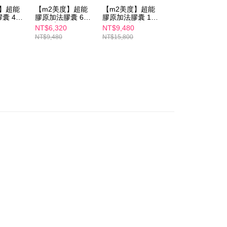
購入注文書とあわせてAFTEEにご提供いただく、または
度】超能
【m2美度】超能
【m2美度】超能
【m2美度】超能
にあなたの個人情報の収集、処理、利用を許可することににご同
囊 4盒
膠原加法膠囊 6盒
膠原加法膠囊 10
膠原蔓越莓C 三盒
けない場合は、当サービスを選択しないでください。
)
組(30入/盒)
盒組(30入/盒)
組(10入/盒)
NT$6,320
NT$9,480
NT$1,480
NT$9,480
NT$15,800
NT$2,940