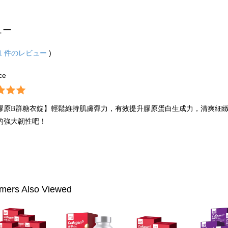
ュー
1
件のレビュー
)
ce
膠原B群糖衣錠】輕鬆維持肌膚彈力，有效提升膠原蛋白生成力，清爽細
的強大韌性吧！
mers Also Viewed