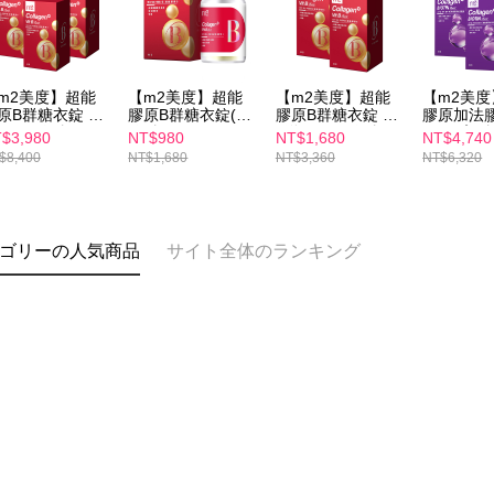
m2美度】超能
【m2美度】超能
【m2美度】超能
【m2美
原B群糖衣錠 五
膠原B群糖衣錠(60
膠原B群糖衣錠 買
膠原加法膠
組(60錠/盒)
錠/盒)
1送1組(60錠/盒)
組(30入/盒
$3,980
NT$980
NT$1,680
NT$4,740
$8,400
NT$1,680
NT$3,360
NT$6,320
ゴリーの人気商品
サイト全体のランキング