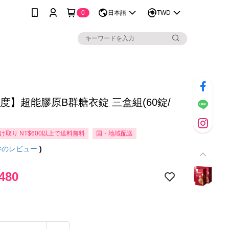
0
日本語
TWD
度】超能膠原B群糖衣錠 三盒組(60錠/
け取り NT$600以上で送料無料
国・地域配送
件のレビュー
)
480