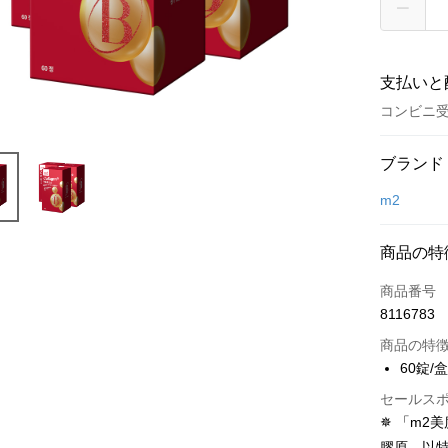
支払いと
コンビニ受
お支払い
ブランド
クレジット
m2
コンビニ
商品の特
LINE Pay
商品番号
Apple Pay
8116783
JKOPAY
商品の特
60錠/
Easy Walle
セールス
Google Pa
✵ 「m2
膠原，以