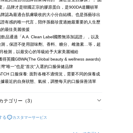
度」品牌才是韓國正宗的膠原蛋白，是900DA道爾頓單
代金後払い
品牌認為最適合肌膚吸收的大小分自結構。也是孫藝珍出
認證有感的唯一代言，陪伴孫藝珍度過她最重要的人生歷
TEE代金後払いについて
她的最佳美麗後援
い方法でAFTEE代金後払いを選択すると、携帯電話認証ウィン
飲品通過「A.A. Clean Label國際無添加認證」，以及
示されます。
で認証してお支払い手続を進めてください。
S檢測，保證不使用甜味劑、香料、糖分、雌激素…等，超
るときのお支払いは不要です。商品はご指定の住所に配送されま
月月檢測，以最安心的等級給予大家美麗補給
が完了すると、携帯に支払い通知のSMSが届きます。アプリ会
得英國GBWA(The Global beauty & wellness awards)
取貨
、AFTEE アプリプッシュ通知が届きます。
灣”唯一”也是”首次”入選的口服保健品牌
$100、NT$600以上で送料無料
け取り時のお支払いは不要です。商品を確かめてから、SMSま
&MATCH 口服保養: 面對各種不適情況，需要不同的保養成
の通知に従って、4大コンビニ、またはATM/オンラインバンキ
家取貨
支払いください。
根據最近的自身狀態、氣候，調整每天的口服保善清單
$100、NT$600以上で送料無料
限は最短で 14 日以内ですので、ご注意ください。AFTEE ア
ンロードして AFTEE 会員になるとお支払い期限を最長 45 日
貨付款
カテゴリー（3）
延長できます。
$100、NT$600以上で送料無料
は、ショップが請求した期日と、AFTEEで延長できる日数を
m2美度 所有商品
爾富取貨
されます。AFTEEで注文すると、商品を受け取るまで支払い
する
カスタマーサービス
美麗補給 / 膠原蛋白
長できますが、商品を期限内に受け取れない場合があります
$100、NT$600以上で送料無料
約商品や商品到着日が比較的遅い商品）。そのため、商品到着
新品上市 / 超能膠原B群