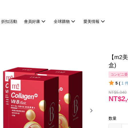
折扣活動
會員好康
全球購物
愛美情報
【m2美
盒)
コンビニ受
5 (
1
NT$5,040
NT$2,
数量