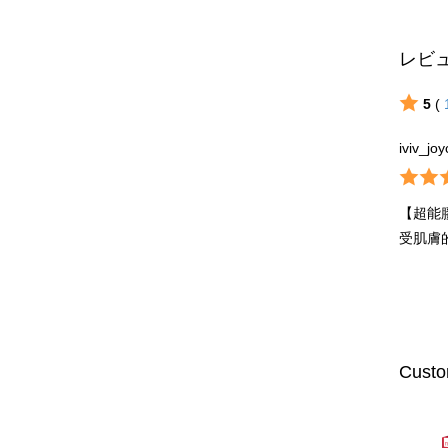
レビ
5
(
iviv_joy
【超能
受肌膚
Custo