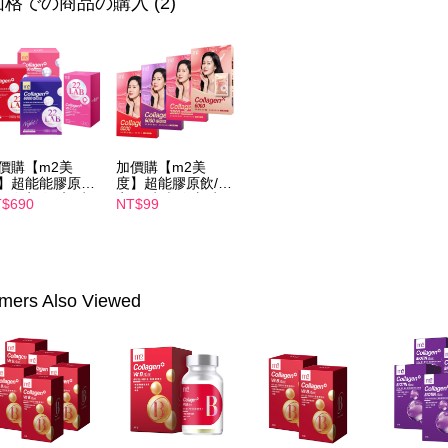
格での商品の購入 (2)
の有無に関
7-11付款
二、支払
配送毎にNT
1.初回 
き、限度
付款後7-1
2.決済金額
配送毎にNT
3.現在、
宅配
三、利用規
プロテクシ
配送毎にNT
價購【m2美
加價購【m2美
します。
】超能能膠原飲
度】超能膠原飲/晚
文者の氏
入/晚安飲4入/水
安飲/水光飲/新生
離島配送
$690
NT$99
飲4入/新生飲4
飲-孫藝珍推薦(任
これに限ら
配送毎にNT
-孫藝珍推薦(任
選1盒)
されます。
1盒)
AFTEE
海外配送
明』をご
mers Also Viewed
海外配送(
AFTEE
なります。
海外配送(
延滞納金
後見人の同
海外配送(
個人情報
を行使し
cs_tw@netp