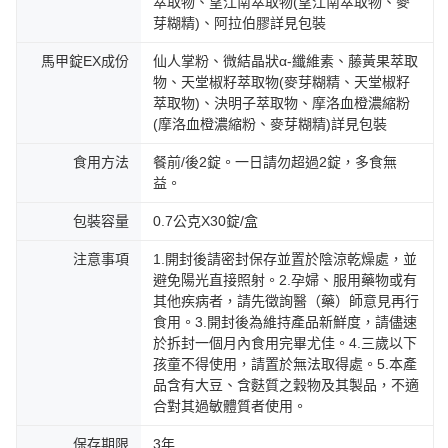
萃取物、望江南萃取物(望江南萃取物、麥
芽糊精)、阿拉伯膠詳見包裝
馬甲錠EX成份
仙人掌粉、微結晶狀α-纖維素、藤黃果萃取
物、天堂椒籽萃取物(麥芽糊精、天堂椒籽
萃取物)、決明子萃取物、摩洛血橙濃縮粉
(摩洛血橙濃縮粉、麥芽糊精)詳見包裝
食用方法
餐前/後2錠。一日請勿超過2錠，多食無
益。
包裝容量
0.7公克X30錠/盒
注意事項
1.開封後請密封保存並置於陰涼乾燥處，並
避免陽光直接照射。2.孕婦、服用藥物或有
其他疾病者，請先徵詢醫（藥）師意見再行
食用。3.開封後為維持產品新鮮度，請儘速
於拆封一個月內食用完畢尤佳。4.三歲以下
孩童不得使用，請置於無法取得處。5.本產
品含有大豆、含麩質之穀物及其製品，不適
合對其過敏體質者使用。
保存期限
3年