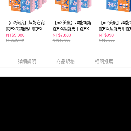
時審查核予不同之上限額度；若仍有額度不足之情形，本公司將視審查結果
離島配送
請求用戶進行身份認證。
每筆NT$150，滿NT$1,500(含以上)免運費
５．嚴禁一人註冊多個帳號或使用他人資訊註冊。若發現惡意使用之情形，
恩沛科技股份有限公司將有權停止該用戶之使用額度並採取法律行動。
【m2美度】超能窈窕
【m2美度】超能窈窕
【m2美度】超能
海外配送
查看運費
錠EX/超能馬甲錠EX 升
錠EX/超能馬甲錠EX 升
錠EX/超能馬甲錠EX
級版 買4送4組(30錠/
級版(30錠/任選10盒)
1送1組(30錠/任選
NT$5,380
NT$7,880
NT$990
海外配送(澳門)
查看運費
NT$13,440
NT$16,800
NT$3,360
任選8盒)
海外配送(馬來西亞)
查看運費
海外配送(澳洲)
查看運費
詳細說明
商品規格
相關推薦