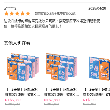
a*******2
2025/04/28
|
窈窕錠EXx2盒＋馬甲錠EXx2盒
這款升級版的超能窈窕錠效果明顯，搭配膠原果凍讓整個體驗更
佳，值得推薦給追求健康瘦身的朋友！
其他人也在看
【m2美度】超能窈窕
【m2美度】超能窈窕
【m2美度】超能
錠EX/超能馬甲錠EX 升
錠EX/超能馬甲錠EX 升
錠EX/超能馬甲錠EX
級版 買4送4組(30錠/
級版(30錠/任選10盒)
1送1組(30錠/任選
NT$5,380
NT$7,880
NT$990
NT$13,440
NT$16,800
NT$3,360
任選8盒)