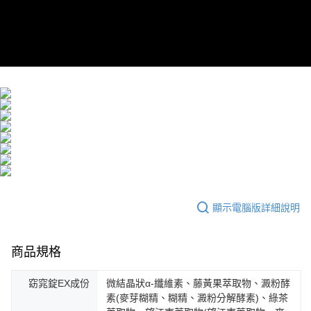
顯示電腦版詳細說明
商品規格
窈窕錠EX成份
微結晶狀α-纖維素、藤黃果萃取物、澱粉酵
素(麥芽糊精、糊精、澱粉分解酵素)、綠茶