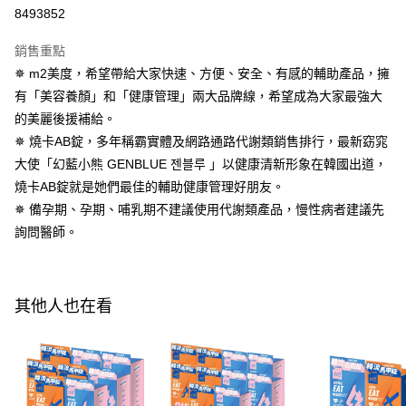
8493852
３．安心：先確認商品／服務後，再付款。
全家付款取貨
每筆NT$100，滿NT$600(含以上)免運費
【「AFTEE先享後付」結帳流程】
銷售重點
１．於結帳方式選擇「AFTEE先享後付」後，將跳轉至「AFTEE先享後付」
✵ m2美度，希望帶給大家快速、方便、安全、有感的輔助產品，擁
付款後全家取貨
結帳頁面，進行簡訊認證並確認金額後，即可完成結帳。
有「美容養顏」和「健康管理」兩大品牌線，希望成為大家最強大
２．訂單成立數日內，您將收到繳費通知簡訊。
每筆NT$100，滿NT$600(含以上)免運費
３．收到繳費通知簡訊後14天內，點擊此簡訊中的連結，可透過四大超商／
的美麗後援補給。
ATM／網路銀行／等多元方式進行付款，方視為交易完成。
萊爾富取貨付款
✵ 燒卡AB錠，多年稱霸實體及網路通路代謝類銷售排行，最新窈窕
※ 請注意：結帳手續完成當下不需立刻繳費，但若您需要取消訂單，請聯絡
每筆NT$100，滿NT$600(含以上)免運費
購買商品的店家。未經商家同意取消之訂單仍視為有效，需透過AFTEE先享
大使「幻藍小熊 GENBLUE 젠블루 」以健康清新形象在韓國出道，
後付繳納相關費用。
燒卡AB錠就是她們最佳的輔助健康管理好朋友。
付款後萊爾富取貨
※ 交易是否成功請以「AFTEE先享後付 」之結帳頁面顯示為準，若有關於
✵ 備孕期、孕期、哺乳期不建議使用代謝類產品，慢性病者建議先
是否繳費成功／繳費後需取消欲退款等相關疑問，請聯繫「AFTEE先享後付
每筆NT$100，滿NT$600(含以上)免運費
客戶支援中心」
https://netprotections.freshdesk.com/support/home
詢問醫師。
7-11付款取貨
【注意事項】
１．透過由恩沛科技股份有限公司提供之「AFTEE先享後付」服務完成之交
每筆NT$100，滿NT$600(含以上)免運費
易，需依本服務之必要範圍內提供個人資料，並將交易相關給付款項請求債
其他人也在看
權轉讓予恩沛科技股份有限公司。
付款後7-11取貨
２．關於個人資料處理事宜，請瀏覽以下網址：
每筆NT$100，滿NT$600(含以上)免運費
https://aftee.tw/terms/#terms3
３．未成年的使用者請事先徵得法定代理人或監護人之同意方可使用
宅配
「AFTEE先享後付」，若未經同意申辦者引起之損失，本公司不負相關責
任。
每筆NT$100，滿NT$600(含以上)免運費
４．使用「AFTEE先享後付」時，將依據個別帳號之用戶狀況，依本公司即