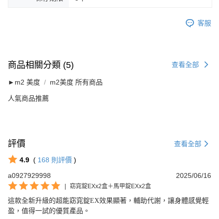
客服
商品相關分類 (5)
查看全部
►m2 美度
m2美度 所有商品
人氣商品推薦
評價
查看全部
4.9
(
168
則評價
)
a0927929998
2025/06/16
|
窈窕錠EXx2盒＋馬甲錠EXx2盒
這款全新升級的超能窈窕錠EX效果顯著，輔助代謝，讓身體感覺輕
盈，值得一試的優質產品。