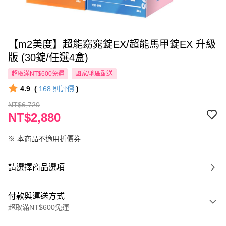
【m2美度】超能窈窕錠EX/超能馬甲錠EX 升級
版 (30錠/任選4盒)
超取滿NT$600免運
國家/地區配送
4.9
(
168
則評價
)
NT$6,720
NT$2,880
※ 本商品不適用折價券
請選擇商品選項
付款與運送方式
超取滿NT$600免運
付款方式