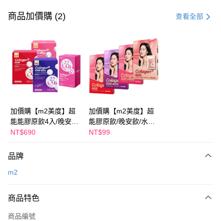
信用卡一次付款
商品加價購 (2)
查看全部
超商取貨付款
LINE Pay
Apple Pay
街口支付
悠遊付
加價購【m2美度】超
加價購【m2美度】超
能能膠原飲4入/晚安飲
能膠原飲/晚安飲/水光
Google Pay
4入/水光飲4入/新生飲
飲/新生飲-孫藝珍推薦
NT$690
NT$99
4入-孫藝珍推薦(任選1
(任選1盒)
全盈+PAY
盒)
品牌
AFTEE先享後付
m2
相關說明
【關於「AFTEE先享後付」】
ATM付款
AFTEE先享後付是「在收到商品之後才付款」的支付方式。 讓您購物簡單
商品特色
便利好安心！
１．簡單：不需註冊會員、不需綁卡、不需儲值。
運送方式
商品編號
２．便利：只要手機號碼，簡訊認證，即可結帳。