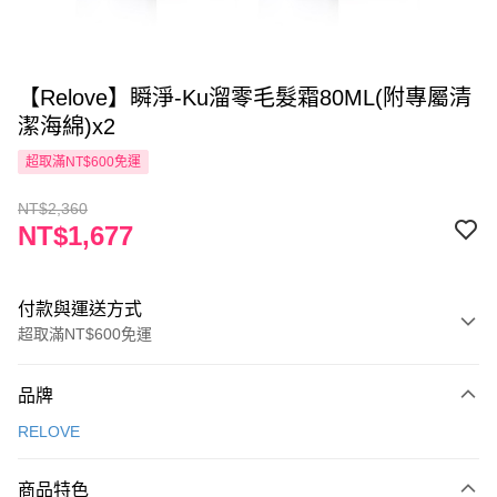
【Relove】瞬淨-Ku溜零毛髮霜80ML(附專屬清
潔海綿)x2
超取滿NT$600免運
NT$2,360
NT$1,677
付款與運送方式
超取滿NT$600免運
付款方式
品牌
信用卡一次付款
RELOVE
超商取貨付款
商品特色
LINE Pay