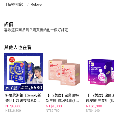
【私密呵護】
Relove
評價
喜歡這個商品嗎？購買後給他一個好評吧
其他人也在看
好眠代謝組【Simply新
【m2美度】超能膠原
【m2美度】超能
普利】超級夜酵素DX
新生飲 買1送1組(8入/
晚安飲 三盒組 (8
100錠/盒x3盒 木村拓
盒.孫藝珍代言-膠原蛋
NT$6,680
NT$1,380
NT$1,980
NT$16,800
NT$2,760
NT$4,140
哉 代言(日韓雙GABA
白)