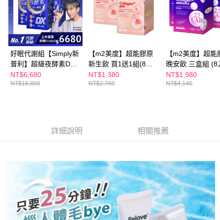
每筆NT$100，滿NT$600(含以上)免運費
３．收到繳費通知簡訊後14天內，點擊此簡訊中的連結，可透過四大超商／
ATM／網路銀行／等多元方式進行付款，方視為交易完成。
萊爾富取貨付款
※ 請注意：結帳手續完成當下不需立刻繳費，但若您需要取消訂單，請聯絡
每筆NT$100，滿NT$600(含以上)免運費
購買商品的店家。未經商家同意取消之訂單仍視為有效，需透過AFTEE先享
後付繳納相關費用。
付款後萊爾富取貨
※ 交易是否成功請以「AFTEE先享後付 」之結帳頁面顯示為準，若有關於
好眠代謝組【Simply新
【m2美度】超能膠原
【m2美度】超能
是否繳費成功／繳費後需取消欲退款等相關疑問，請聯繫「AFTEE先享後付
普利】超級夜酵素DX
新生飲 買1送1組(8入/
晚安飲 三盒組 (8
每筆NT$100，滿NT$600(含以上)免運費
客戶支援中心」
https://netprotections.freshdesk.com/support/home
100錠/盒x3盒 木村拓
盒.孫藝珍代言-膠原蛋
NT$6,680
NT$1,380
NT$1,980
7-11付款取貨
NT$16,800
NT$2,760
NT$4,140
哉 代言(日韓雙GABA
白)
【注意事項】
好睡好代謝)
１．透過由恩沛科技股份有限公司提供之「AFTEE先享後付」服務完成之交
每筆NT$100，滿NT$600(含以上)免運費
易，需依本服務之必要範圍內提供個人資料，並將交易相關給付款項請求債
權轉讓予恩沛科技股份有限公司。
付款後7-11取貨
２．關於個人資料處理事宜，請瀏覽以下網址：
每筆NT$100，滿NT$600(含以上)免運費
詳細說明
相關推薦
https://aftee.tw/terms/#terms3
３．未成年的使用者請事先徵得法定代理人或監護人之同意方可使用
宅配
「AFTEE先享後付」，若未經同意申辦者引起之損失，本公司不負相關責
任。
每筆NT$100，滿NT$600(含以上)免運費
４．使用「AFTEE先享後付」時，將依據個別帳號之用戶狀況，依本公司即
時審查核予不同之上限額度；若仍有額度不足之情形，本公司將視審查結果
離島配送
請求用戶進行身份認證。
每筆NT$150，滿NT$1,500(含以上)免運費
５．嚴禁一人註冊多個帳號或使用他人資訊註冊。若發現惡意使用之情形，
恩沛科技股份有限公司將有權停止該用戶之使用額度並採取法律行動。