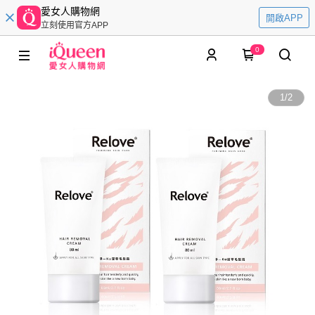
愛女人購物網
開啟APP
立刻使用官方APP
0
1
/
2