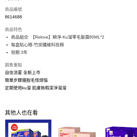
商品編號
Apple Pay
8614688
街口支付
商品特色
悠遊付
商品組合: 【Relove】瞬淨-Ku溜零毛髮霜80ML*2
Google Pay
每盒貼心贈-竹炭纖維科技棉
效期:3年
全盈+PAY
銷售重點
AFTEE先享後付
自信涼夏 全新上市
相關說明
簡單步驟擺脫毛怪煩惱
【關於「AFTEE先享後付」】
ATM付款
AFTEE先享後付是「在收到商品之後才付款」的支付方式。 讓您購物簡單
定期使用ku溜 肌膚無暇潔淨溜溜
便利好安心！
１．簡單：不需註冊會員、不需綁卡、不需儲值。
運送方式
２．便利：只要手機號碼，簡訊認證，即可結帳。
３．安心：先確認商品／服務後，再付款。
全家付款取貨
其他人也在看
每筆NT$100，滿NT$600(含以上)免運費
【「AFTEE先享後付」結帳流程】
１．於結帳方式選擇「AFTEE先享後付」後，將跳轉至「AFTEE先享後付」
付款後全家取貨
結帳頁面，進行簡訊認證並確認金額後，即可完成結帳。
２．訂單成立數日內，您將收到繳費通知簡訊。