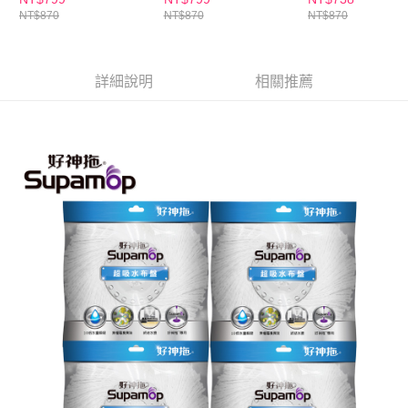
ATM／網路銀行／等多元方式進行付款，方視為交易完成。
NT$870
NT$870
NT$870
※ 請注意：結帳手續完成當下不需立刻繳費，但若您需要取消訂單，請聯絡
購買商品的店家。未經商家同意取消之訂單仍視為有效，需透過AFTEE先享
後付繳納相關費用。
※ 交易是否成功請以「AFTEE先享後付 」之結帳頁面顯示為準，若有關於
詳細說明
相關推薦
是否繳費成功／繳費後需取消欲退款等相關疑問，請聯繫「AFTEE先享後付
客戶支援中心」
https://netprotections.freshdesk.com/support/home
【注意事項】
１．透過由恩沛科技股份有限公司提供之「AFTEE先享後付」服務完成之交
易，需依本服務之必要範圍內提供個人資料，並將交易相關給付款項請求債
權轉讓予恩沛科技股份有限公司。
２．關於個人資料處理事宜，請瀏覽以下網址：
https://aftee.tw/terms/#terms3
３．未成年的使用者請事先徵得法定代理人或監護人之同意方可使用
「AFTEE先享後付」，若未經同意申辦者引起之損失，本公司不負相關責
任。
４．使用「AFTEE先享後付」時，將依據個別帳號之用戶狀況，依本公司即
時審查核予不同之上限額度；若仍有額度不足之情形，本公司將視審查結果
請求用戶進行身份認證。
５．嚴禁一人註冊多個帳號或使用他人資訊註冊。若發現惡意使用之情形，
恩沛科技股份有限公司將有權停止該用戶之使用額度並採取法律行動。