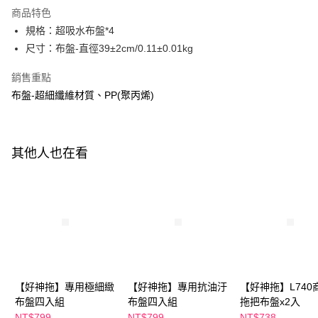
Apple Pay
商品特色
街口支付
規格：超吸水布盤*4
尺寸：布盤-直徑39±2cm/0.11±0.01kg
悠遊付
銷售重點
Google Pay
布盤-超細纖維材質、PP(聚丙烯)
全盈+PAY
AFTEE先享後付
相關說明
其他人也在看
【關於「AFTEE先享後付」】
ATM付款
AFTEE先享後付是「在收到商品之後才付款」的支付方式。 讓您購物簡單
便利好安心！
１．簡單：不需註冊會員、不需綁卡、不需儲值。
運送方式
２．便利：只要手機號碼，簡訊認證，即可結帳。
３．安心：先確認商品／服務後，再付款。
宅配
每筆NT$100，滿NT$600(含以上)免運費
【「AFTEE先享後付」結帳流程】
１．於結帳方式選擇「AFTEE先享後付」後，將跳轉至「AFTEE先享後付」
離島配送
結帳頁面，進行簡訊認證並確認金額後，即可完成結帳。
【好神拖】專用極細緻
【好神拖】專用抗油汙
【好神拖】L740
２．訂單成立數日內，您將收到繳費通知簡訊。
每筆NT$150，滿NT$1,500(含以上)免運費
布盤四入組
布盤四入組
拖把布盤x2入
３．收到繳費通知簡訊後14天內，點擊此簡訊中的連結，可透過四大超商／
NT$799
NT$799
NT$738