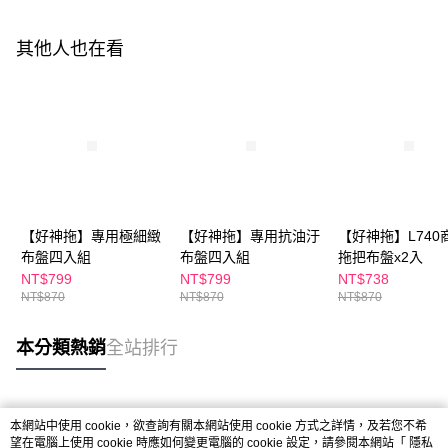
其他人也在看
【好神拖】專用極細緻
【好神拖】專用抗油汙
【好神拖】L740
布盤四入組
布盤四入組
拖把布盤x2入
NT$799
NT$799
NT$738
NT$870
NT$870
NT$870
本分類熱銷
全站排行
熱門標籤
本網站中使用 cookie，欲查詢有關本網站使用 cookie 方式之詳情，及若您不希
望在電腦上使用 cookie 時應如何變更電腦的 cookie 設定，請參閱本網站「
隱私