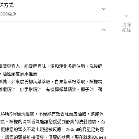
送方式
600免運
清除
紀錄
次付款
付款
氣清爽宜人，能緩解異味，溫和淨化多餘油脂，洗後輕
，油性頭皮適用推薦
藻糖，弗來歇氏柳葉菜萃取，白果紫草根萃取，檸檬精
雞椒精油，佛手柑精油，有機檸檬草精油，椰子油，荷
y
UAN的檸檬洗髮露，不僅能有效去除頭皮油脂，還能保
健康。檸檬的清新香氣能讓您感受到舒爽的洗髮體驗，而
更讓您的頭皮不易出現過敏反應。250ml的容量足夠您
享後付
，讓您的頭髮維持清爽、健康的狀態。現在就來iQueen