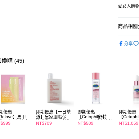
相關說明
愛女人購
【關於「A
ATM付款
AFTEE
便利好安
１．簡單
商品相關分
２．便利
運送方式
３．安心
►YUAN
分享
全家付款
【「AFT
【美髮保
每筆NT$1
１．於結帳
付」結帳
►YUAN
價購 (45)
付款後全
２．訂單
３．收到繳
每筆NT$1
／ATM／
※ 請注意
萊爾富取
絡購買商品
先享後付
每筆NT$1
※ 交易是
是否繳費成
付款後萊
付客戶支
每筆NT$1
期優惠
即期優惠【一日茶
即期優惠
即期優惠
Relove】馬甲纖
道】皇家胭脂保濕
【Cetaphil舒特
【Cetaph
【注意事
飲24包/盒-綜合
沐浴乳600ml 效期
膚】BHR淨白煥新
膚】BHR
7-11付款
$999
NT$709
NT$589
NT$1,059
１．透過由
味(效期2027-
2027/2/19
化妝水 150mL 效
精華液 30
交易，需
每筆NT$1
-22)
期2027/3/1
2027/3/1
求債權轉