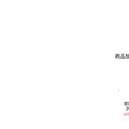
商品加
即
【
纖
NT
口
01