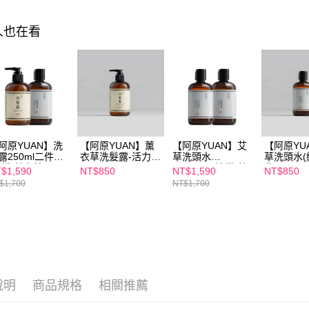
２．關於
付款後7-1
https://aft
每筆NT$1
人也在看
３．未成
「AFTE
宅配
任。
４．使用「
每筆NT$1
即時審查
結果請求
離島配送
５．嚴禁
每筆NT$1
形，恩沛
動。
阿原YUAN】洗
【阿原YUAN】薰
【阿原YUAN】艾
【阿原YU
露250ml二件組
衣草洗髮露-活力亮
草洗頭水
草洗頭水(
檸檬/薰衣草)
澤250ml
250mlx1+檸檬/薰
典)250ml
$1,590
NT$850
NT$1,590
NT$850
衣草洗髮露
$1,700
NT$1,700
250mlx1
說明
商品規格
相關推薦