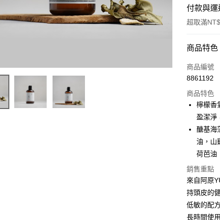
付款與運
超取滿NT$
付款方式
商品特色
信用卡一
商品編號
8861192
超商取貨
商品特色
LINE Pay
檸檬香
盈潔淨
Apple Pay
醣基海
街口支付
油，山
荷芭油
悠遊付
銷售重點
Google Pa
來自阿原Y
全盈+PAY
持頭皮的
低敏的配方
AFTEE先
長時間使用