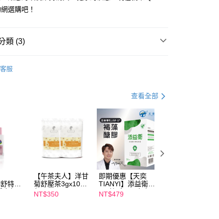
物網選購吧！
FTEE先享後付」】
先享後付是「在收到商品之後才付款」的支付方式。 讓您購物簡單
心！
：不需註冊會員、不需綁卡、不需儲值。
類 (3)
：只要手機號碼，簡訊認證，即可結帳。
：先確認商品／服務後，再付款。
阿原
YUAN阿原所有商品
客服
取貨
EE先享後付」結帳流程】
養】
洗髮/護髮
00，滿NT$600(含以上)免運費
方式選擇「AFTEE先享後付」後，將跳轉至「AFTEE先享後
頁面，進行簡訊認證並確認金額後，即可完成結帳。
阿原
頭髮護理
查看全部
家取貨
成立數日內，您將收到繳費通知簡訊。
費通知簡訊後14天內，點擊此簡訊中的連結，可透過四大超商
00，滿NT$600(含以上)免運費
網路銀行／等多元方式進行付款，方視為交易完成。
：結帳手續完成當下不需立刻繳費，但若您需要取消訂單，請聯
貨付款
的店家。未經商家同意取消之訂單仍視為有效，需透過AFTEE
繳納相關費用。
00，滿NT$600(含以上)免運費
否成功請以「AFTEE先享後付 」之結帳頁面顯示為準，若有關於
功／繳費後需取消欲退款等相關疑問，請聯繫「AFTEE先享後
爾富取貨
援中心」
https://netprotections.freshdesk.com/support/home
00，滿NT$600(含以上)免運費
【午茶夫人】洋甘
即期優惠【天奕
即期優惠【Catric
il舒特
菊舒壓茶3gx10入/
TIANYI】添益衛
卡翠絲】完美濾鏡
項】
淨白無暇
包 x2
(30粒/盒) 日本專
遮瑕膏 效期
取貨
NT$350
NT$479
NT$119
恩沛科技股份有限公司提供之「AFTEE先享後付」服務完成之
ml 效期
利JSF-1®褐藻醣
2027/2/1
依本服務之必要範圍內提供個人資料，並將交易相關給付款項請
00，滿NT$600(含以上)免運費
膠 效期2027/3/11
讓予恩沛科技股份有限公司。