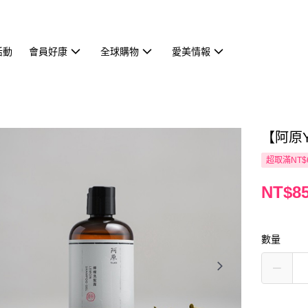
活動
會員好康
全球購物
愛美情報
【阿原Y
超取滿NT$
NT$8
數量