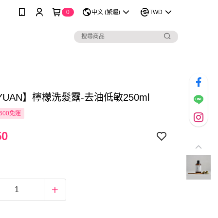
0
中文 (繁體)
TWD
UAN】檸檬洗髮露-去油低敏250ml
600免運
50