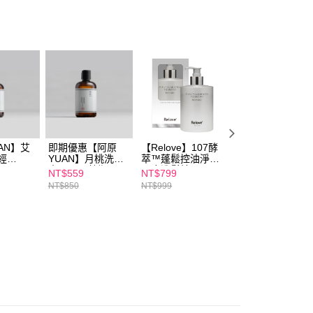
個人資料處理事宜，請瀏覽以下網址：
1取貨
ee.tw/terms/#terms3
00，滿NT$600(含以上)免運費
年的使用者請事先徵得法定代理人或監護人之同意方可使用
E先享後付」，若未經同意申辦者引起之損失，本公司不負相關責
AFTEE先享後付」時，將依據個別帳號之用戶狀況，依本公司
00，滿NT$600(含以上)免運費
核予不同之上限額度；若仍有額度不足之情形，本公司將視審查
用戶進行身份認證。
一人註冊多個帳號或使用他人資訊註冊。若發現惡意使用之情
50，滿NT$1,500(含以上)免運費
科技股份有限公司將有權停止該用戶之使用額度並採取法律行
AN】艾
即期優惠【阿原
【Relove】107酵
【Relove】107酵
經
YUAN】月桃洗頭
萃™蓬鬆控油淨化
萃™蓬鬆控油淨化
水250ml 效期
頭皮洗髮精
頭皮洗髮精
NT$559
NT$799
NT$799
2026/11/13
450ml-莫內花園
450ml-峽灣森林
NT$850
NT$999
NT$999