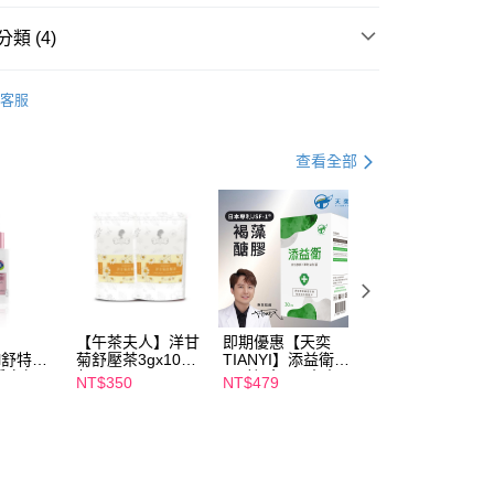
FTEE先享後付」】
類 (4)
先享後付是「在收到商品之後才付款」的支付方式。 讓您購物簡單
心！
阿原
YUAN阿原所有商品
：不需註冊會員、不需綁卡、不需儲值。
客服
：只要手機號碼，簡訊認證，即可結帳。
養】
沐浴乳/皂
：先確認商品／服務後，再付款。
阿原
身體清潔
取貨
查看全部
EE先享後付」結帳流程】
00，滿NT$600(含以上)免運費
方式選擇「AFTEE先享後付」後，將跳轉至「AFTEE先享後
阿原
肥皂系列
頁面，進行簡訊認證並確認金額後，即可完成結帳。
家取貨
成立數日內，您將收到繳費通知簡訊。
費通知簡訊後14天內，點擊此簡訊中的連結，可透過四大超商
00，滿NT$600(含以上)免運費
網路銀行／等多元方式進行付款，方視為交易完成。
：結帳手續完成當下不需立刻繳費，但若您需要取消訂單，請聯
貨付款
的店家。未經商家同意取消之訂單仍視為有效，需透過AFTEE
繳納相關費用。
00，滿NT$600(含以上)免運費
【午茶夫人】洋甘
即期優惠【天奕
即期優惠【Catric
否成功請以「AFTEE先享後付 」之結帳頁面顯示為準，若有關於
il舒特
菊舒壓茶3gx10入/
TIANYI】添益衛
卡翠絲】完美濾鏡
功／繳費後需取消欲退款等相關疑問，請聯繫「AFTEE先享後
爾富取貨
淨白無暇
包 x2
(30粒/盒) 日本專
遮瑕膏 效期
NT$350
NT$479
NT$119
援中心」
https://netprotections.freshdesk.com/support/home
ml 效期
利JSF-1®褐藻醣
2027/2/1
00，滿NT$600(含以上)免運費
膠 效期2027/3/11
項】
取貨
恩沛科技股份有限公司提供之「AFTEE先享後付」服務完成之
依本服務之必要範圍內提供個人資料，並將交易相關給付款項請
00，滿NT$600(含以上)免運費
讓予恩沛科技股份有限公司。