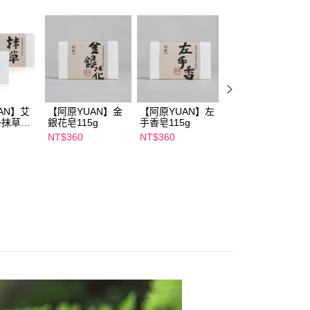
個人資料處理事宜，請瀏覽以下網址：
1取貨
ee.tw/terms/#terms3
00，滿NT$600(含以上)免運費
年的使用者請事先徵得法定代理人或監護人之同意方可使用
E先享後付」，若未經同意申辦者引起之損失，本公司不負相關責
AFTEE先享後付」時，將依據個別帳號之用戶狀況，依本公司
00，滿NT$600(含以上)免運費
核予不同之上限額度；若仍有額度不足之情形，本公司將視審查
用戶進行身份認證。
一人註冊多個帳號或使用他人資訊註冊。若發現惡意使用之情
AN】艾
【阿原YUAN】金
【阿原YUAN】左
【阿原YUAN】左
50，滿NT$1,500(含以上)免運費
科技股份有限公司將有權停止該用戶之使用額度並採取法律行
g+抹草皂
銀花皂115g
手香皂115g
手香皂115g x3
NT$360
NT$360
NT$890
NT$1,080