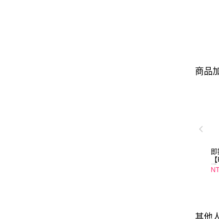
商品加
即
【
纖
NT
口
01
其他