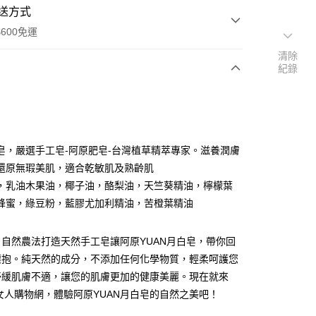
送方式
600免運
清除
紀錄
次付款
付款
皂，嚴選手工皂-阿原肥皂-台灣植草精萃專家。滋養潤膚
還原無瑕美肌，適合乾敏肌及熟齡肌
，乳油木果油，椰子油，酪梨油，天竺葵精油，檸檬葉
蜂蜜，綠豆粉，藍膠尤加利精油，苦橙葉精油
自然農法打造天然手工皂讓阿原YUAN月白皂，帶你回
y
懷抱。純天然的成分，不添加任何化學物質，輕柔呵護您
舒緩肌膚不適，讓您的肌膚更加的健康美麗。現在就來
n愛女人購物網，體驗阿原YUAN月白皂的自然之美吧！
享後付