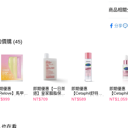
相關說明
【關於「A
商品相關分
ATM付款
AFTEE
便利好安
►YUAN
１．簡單
分享
２．便利
運送方式
【身體保
３．安心
►YUAN
全家付款
價購 (45)
【「AFT
每筆NT$1
１．於結帳
►YUAN
付」結帳
付款後全
２．訂單
３．收到繳
每筆NT$1
／ATM／
※ 請注意
萊爾富取
絡購買商品
先享後付
每筆NT$1
期優惠
即期優惠【一日茶
即期優惠
即期優惠
※ 交易是
Relove】馬甲纖
道】皇家胭脂保濕
【Cetaphil舒特
【Cetaph
是否繳費成
付款後萊
飲24包/盒-綜合
沐浴乳600ml 效期
膚】BHR淨白煥新
膚】BHR
$999
NT$709
NT$589
NT$1,059
付客戶支
味(效期2027-
2027/2/19
化妝水 150mL 效
精華液 30
每筆NT$1
-22)
期2027/3/1
2027/3/1
【注意事
7-11付款
１．透過由
交易，需
每筆NT$1
求債權轉
人也在看