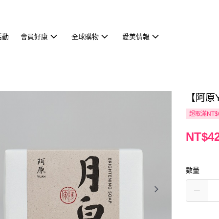
活動
會員好康
全球購物
愛美情報
【阿原Y
超取滿NT$
NT$4
數量