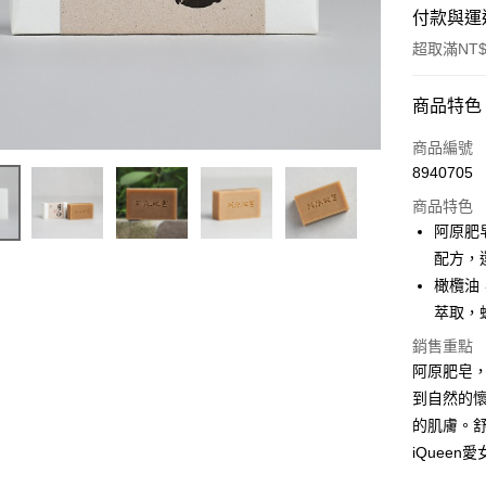
付款與運
超取滿NT$
付款方式
商品特色
信用卡一
商品編號
8940705
超商取貨
商品特色
LINE Pay
阿原肥
配方，
Apple Pay
橄欖油
街口支付
萃取，
悠遊付
銷售重點
阿原肥皂，
Google Pa
到自然的
全盈+PAY
的肌膚。
iQuee
AFTEE先