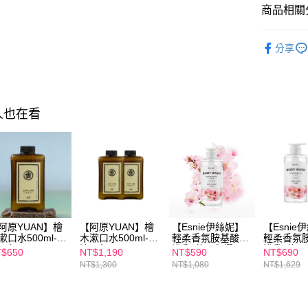
求債權轉
商品相關分
２．關於
https://aft
►Nordi
３．未成
分享
「AFTE
【生活用
任。
４．使用「
►Nordi
即時審查
結果請求
►Nordi
人也在看
５．嚴禁
形，恩沛
動。
阿原YUAN】檜
【阿原YUAN】檜
【Esnie伊絲妮】
【Esnie
漱口水500ml-沁
木漱口水500ml-沁
輕柔香氛胺基酸沐
輕柔香氛
口氣
涼口氣x2
浴乳-花見與櫻
浴乳-花見
$650
NT$1,190
NT$590
NT$690
580ml
580ml+J
NT$1,300
NT$1,080
NT$1,629
斯-櫻花12