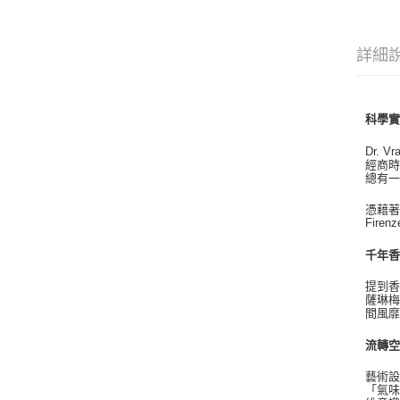
詳細
科學
Dr.
經商時
總有
憑藉著
Fir
千年
提到香
薩琳
間風
流轉
藝術
「氣