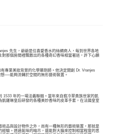
 Vranjes 先生，爺爺是位喜愛香水的絲綢商人，每到世界各地
 先生對那個房間裡飄散出的各種奇幻香味相當著迷，許下心願
業美妝背景的化學藥劑師。他決定開創 Dr. Vranjes
氛理想──能夠流轉於空間的無形藝術裝置。
1533 年的一場法義聯姻。當年來自翡冷翠貴族世家的凱
為凱薩琳皇后研發的各種美妙香味的皮革手套，在法國皇室
藝術品與設計物件之外，尚有一種無形的藝術裝置，那就是
的經驗。透過氣味的暗示，還能對大腦來控制相當程度的思