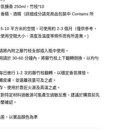
擴香 250ml，竹枝*10
FTEE先享後付」】
香精、酒精（詳細成分請見商品包裝中 Contains 所
先享後付是「在收到商品之後才付款」的支付方式。 讓您購物簡單
心！
：不需註冊會員、不需綁卡、不需儲值。
5-10 平方米的空間，可使用約 2-3 個月（僅供參考，
：只要手機號碼，簡訊認證，即可結帳。
依使用空間大小、濕度及溫度等條件而有所差異。)
：先確認商品／服務後，再付款。
：
EE先享後付」結帳流程】
後請將內附之藤竹枝全部插入瓶中使用。
00，滿NT$600(含以上)免運費
方式選擇「AFTEE先享後付」後，將跳轉至「AFTEE先享後
用請於 30-60 分鐘內，將藤竹枝上下翻轉倒換，以均勻
頁面，進行簡訊認證並確認金額後，即可完成結帳。
成立數日內，您將收到繳費通知簡訊。
。
費通知簡訊後14天內，點擊此簡訊中的連結，可透過四大超商
每日進行 1-2 次的藤竹枝翻轉，以穩定香氛揮發。
50，滿NT$1,500(含以上)免運費
網路銀行／等多元方式進行付款，方視為交易完成。
接觸皮膚，並遠離孩童可及之處。
：結帳手續完成當下不需立刻繳費，但若您需要取消訂單，請聯
的店家。未經商家同意取消之訂單仍視為有效，需透過AFTEE
保存、使用於靠近火源及高溫之處。
繳納相關費用。
您對特定材料過敏源可能產生過敏反應，建議於購買前先
否成功請以「AFTEE先享後付 」之結帳頁面顯示為準，若有關於
聯繫確認。
功／繳費後需取消欲退款等相關疑問，請聯繫「AFTEE先享後
援中心」
https://netprotections.freshdesk.com/support/home
：
偏差，以實品顏色為準
項】
恩沛科技股份有限公司提供之「AFTEE先享後付」服務完成之
依本服務之必要範圍內提供個人資料，並將交易相關給付款項請