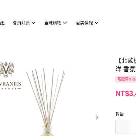
活動
會員好康
全球購物
愛美情報
【北歐櫥窗
洋 香氛
宅配滿NT$
NT$3,
數量