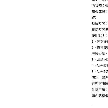
相關說明
內容物：香氛
【關於「A
擴香成份：
ATM付款
AFTEE
述）
便利好安
１．簡單
持續時間：
２．便利
運送方式
實際時間
３．安心
使用說明
宅配
【「AFT
1、開封
每筆NT$1
１．於結帳
2、首次使
付」結帳
離島配送
２．訂單
吸收香氛
３．收到繳
3、建議可
每筆NT$1
／ATM／
4、請勿
※ 請注意
絡購買商品
5、請勿
先享後付
備註：如
※ 交易是
行與客服
是否繳費成
付客戶支
注意事項
顏色略有
【注意事
１．透過由
交易，需