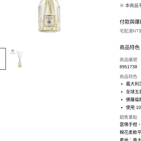
※ 本商品
付款與運
宅配滿NT$
付款方式
商品特色
信用卡一
商品編號
8951738
LINE Pay
商品特色
Apple Pay
義大利
全球五
街口支付
佛羅倫
悠遊付
使用 1
Google Pa
銷售重點
當佛手柑
全盈+PAY
棉花柔軟
AFTEE先
產地：義