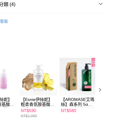
讓予恩沛科技股份有限公司。
類 (4)
個人資料處理事宜，請瀏覽以下網址：
ee.tw/terms/#terms3
c北歐櫥窗
nordic北歐櫥窗所有商品
年的使用者請事先徵得法定代理人或監護人之同意方可使用
客服
E先享後付」，若未經同意申辦者引起之損失，本公司不負相關責
品】
舒放香氛
AFTEE先享後付」時，將依據個別帳號之用戶狀況，依本公司
c北歐櫥窗
Dr. Vranjes Firenze
核予不同之上限額度；若仍有額度不足之情形，本公司將視審查
用戶進行身份認證。
c北歐櫥窗
藝術香氛
一人註冊多個帳號或使用他人資訊註冊。若發現惡意使用之情
科技股份有限公司將有權停止該用戶之使用額度並採取法律行
伊絲妮】
【Esnie伊絲妮】
【AROMASE艾瑪
促銷【Balsams 
胺基酸沐
輕柔香氛胺基酸沐
絲】森系列 5α鳶
森氏】香氛工藝蠟
與櫻
浴乳-曙光580ml
尾玫瑰高效控油洗
燭200g(黑盒)-東
NT$590
NT$580
NT$499
JTC 雲慕
髮精 400mL
烏木(效期
NT$1,080
NT$750
0ml
2027/05/15)