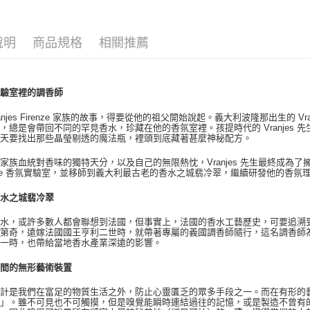
說明
商品規格
相關推薦
實驗室裡的調香師
 Vranjes Firenze 家族的故事，得要從他的祖父開始說起。義大利波隆那出生的
，總是會帶回不同的罕見香水，珍藏在他的香氛室裡。孩提時代的 Vranjes
一天要找出那些晶瑩剔透的魔法瓶，裡頭到底藏著甚麼神秘配方。
家族血統對香味的獨特天分，以及自己的無限熱忱，Vranjes 先生最終成為了擁有專
enze 香氛實驗室，並移師到義大利最古老的香水之城翡冷翠，繼續研發他的香
香水之城翡冷翠
水，或許多數人都會聯想到法國，但事實上，法國的香水工藝歷史，可要追溯到 
梅第奇，遠嫁法國國王亨利二世時，就帶著專屬的義國調香師隨行，這名調香師
靡一時，也帶給當地香水產業深遠的影響。
空間的無形藝術裝置
設計是我們在富足的物質生活之外，防止心靈匱乏的眾多手段之一。而在有形的
味」。雖不可見也不可觸摸，但是嗅覺能瞬時連結過往的記憶，或是製造不曾有