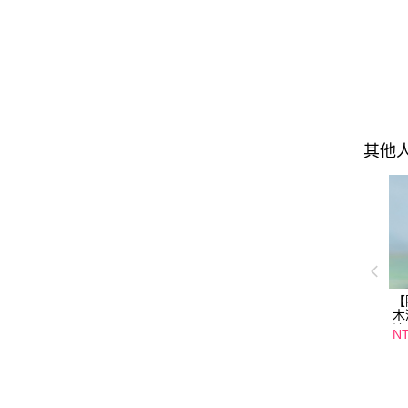
其他
【
木
涼
NT