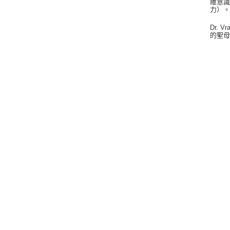
維意
力）
Dr.
的聖