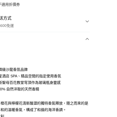
不適用折價券
送方式
600免運
次付款
頂級沙龍香氛品牌
星酒店 SPA、精品空間的指定使用香氛
斯聖母百花教堂穹頂作為玻璃瓶身靈感
00% 自然淬取的天然香精
y
、橙花與檸檬花清新酸澀的獨特香氣釋放，隨之而來的是
平和的溫暖香氣，構成了和諧的海洋香調。
享後付
大利