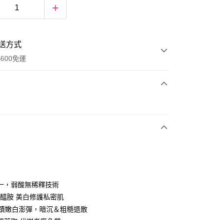
送方式
600免運
次付款
付款
一，弱酸無稀釋技術
鹼醯胺 美白修護私密肌
奇蹟嫩白澎彈，暗沉＆粗糙退散
y