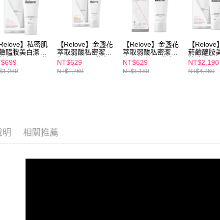
【注意事
7-11付款
１．透過由
交易，需
每筆NT$1
求債權轉
２．關於
付款後7-1
Relove】私密肌
【Relove】金盞花
【Relove】金盞花
【Relov
https://aft
鹼醯胺美白潔淨
萃取弱酸私密潔淨
萃取弱酸私密潔淨
菸鹼醯胺
每筆NT$1
３．未成
華凝露120ml(私
凝露120ML(私密
凝露120ML(私密
精華凝露12
$699
NT$629
NT$629
NT$2,190
「AFTE
處洗劑)
處洗劑)+30秒私密
處洗劑)
密處洗劑)
$1,280
NT$1,269
NT$1,180
NT$4,260
宅配
肌弱酸清潔面膜濕
女性護理
任。
紙巾(15張/包)
20ML
４．使用「
每筆NT$1
即時審查
結果請求
離島配送
５．嚴禁
每筆NT$1
形，恩沛
動。
說明
相關推薦