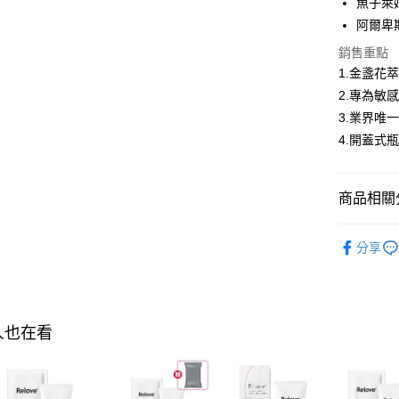
魚子萊
全盈+PAY
阿爾卑
AFTEE先
銷售重點
相關說明
1.金盞花
【關於「A
2.專為敏
ATM付款
AFTEE
3.業界唯
便利好安
１．簡單
4.開蓋式
２．便利
運送方式
３．安心
全家付款
商品相關分
【「AFT
每筆NT$1
１．於結帳
【私密呵
付」結帳
分享
付款後全
２．訂單
【私密呵
３．收到繳
每筆NT$1
／ATM／
※ 請注意
萊爾富取
絡購買商品
先享後付
每筆NT$1
人也在看
※ 交易是
是否繳費成
付款後萊
付客戶支
每筆NT$1