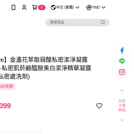
0
中文 (繁體)
TWD
love】金盞花萃取弱酸私密潔淨凝露
ML+私密肌菸鹼醯胺美白潔淨精華凝露
l(私密處洗劑)
600免運
先逛
099
人氣
商品