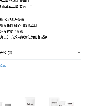
姆萃取 代謝老廢角質
斯山草本萃取 有感亮白
享後付
萃取 私密潔淨凝露
FTEE先享後付」】
感膚質設計 細心呵護私密肌
先享後付是「在收到商品之後才付款」的支付方式。 讓您購物簡單
一無稀釋精華凝露
心！
：不需註冊會員、不需綁卡、不需儲值。
瓶身設計 有效隔絕濕氣與細菌感染
：只要手機號碼，簡訊認證，即可結帳。
：先確認商品／服務後，再付款。
取貨
類 (2)
EE先享後付」結帳流程】
00，滿NT$600(含以上)免運費
方式選擇「AFTEE先享後付」後，將跳轉至「AFTEE先享後
護】
頁面，進行簡訊認證並確認金額後，即可完成結帳。
私密清潔
客服
家取貨
成立數日內，您將收到繳費通知簡訊。
護】
Relove
費通知簡訊後14天內，點擊此簡訊中的連結，可透過四大超商
00，滿NT$600(含以上)免運費
網路銀行／等多元方式進行付款，方視為交易完成。
：結帳手續完成當下不需立刻繳費，但若您需要取消訂單，請聯
貨付款
的店家。未經商家同意取消之訂單仍視為有效，需透過AFTEE
繳納相關費用。
00，滿NT$600(含以上)免運費
否成功請以「AFTEE先享後付 」之結帳頁面顯示為準，若有關於
功／繳費後需取消欲退款等相關疑問，請聯繫「AFTEE先享後
爾富取貨
援中心」
https://netprotections.freshdesk.com/support/home
00，滿NT$600(含以上)免運費