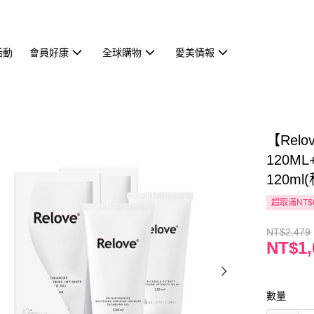
活動
會員好康
全球購物
愛美情報
【Re
120
120m
超取滿NT$
NT$2,479
NT$1,
數量