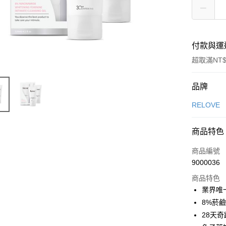
付款與運
超取滿NT$
付款方式
品牌
信用卡一
RELOVE
超商取貨
商品特色
LINE Pay
商品編號
Apple Pay
9000036
商品特色
街口支付
業界唯
悠遊付
8%菸
28天
Google Pa