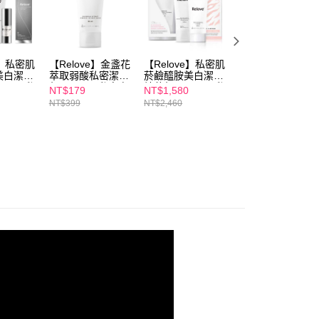
項】
取貨
恩沛科技股份有限公司提供之「AFTEE先享後付」服務完成之
依本服務之必要範圍內提供個人資料，並將交易相關給付款項請
00，滿NT$600(含以上)免運費
讓予恩沛科技股份有限公司。
個人資料處理事宜，請瀏覽以下網址：
1取貨
e】私密肌
【Relove】金盞花
【Relove】私密肌
【Relove】私密
ee.tw/terms/#terms3
美白潔淨
萃取弱酸私密潔淨
菸鹼醯胺美白潔淨
菸鹼醯胺美白潔淨
00，滿NT$600(含以上)免運費
年的使用者請事先徵得法定代理人或監護人之同意方可使用
0ml(私
凝露30ML(私密處
精華凝露120ml(私
精華凝露120ml(
NT$179
NT$1,580
NT$1,990
E先享後付」，若未經同意申辦者引起之損失，本公司不負相關責
+緊依偎
洗劑)
密處洗劑)+瞬淨-
密處洗劑)+瞬淨-
NT$399
NT$2,460
NT$3,260
凝膠
Ku溜零毛髮霜
Ku溜零毛髮霜
80ML(附專屬清潔
200ML(附專屬清
AFTEE先享後付」時，將依據個別帳號之用戶狀況，依本公司
00，滿NT$600(含以上)免運費
海綿)
潔海綿)
核予不同之上限額度；若仍有額度不足之情形，本公司將視審查
用戶進行身份認證。
一人註冊多個帳號或使用他人資訊註冊。若發現惡意使用之情
50，滿NT$1,500(含以上)免運費
科技股份有限公司將有權停止該用戶之使用額度並採取法律行