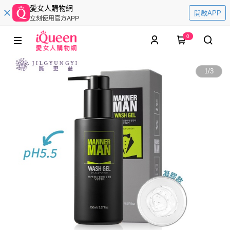
愛女人購物網
開啟APP
立刻使用官方APP
0
1
/
3