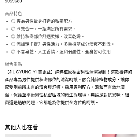
9059680
LINE Pay
商品特色
Apple Pay
◎ 專為男性量身打造的私密配方
◎ ６效合一，一瓶滿足所有需求。
街口支付
◎ 維持私密部位舒適柔嫩，改善乾燥。
悠遊付
◎ 添加瑪卡提升男性活力，多重植萃成分清爽不刺激。
◎ 不含皂鹼、人工香精，溫和弱酸性、全身皆可使用
Google Pay
銷售重點
全盈+PAY
【JIL GYUNG YI 質更益】純粹植感私密男性清潔凝膠！這款獨特的
AFTEE先享後付
產品專為男性提供私密部位的清潔呵護。融合純粹植物成分，讓你
相關說明
感受到前所未有的清爽與舒適。採用專利配方，溫和而有效地清
【關於「AFTEE先享後付」】
潔、保護並平衡男性私密區域的微生態環境。無論是對抗異味、細
ATM付款
AFTEE先享後付是「在收到商品之後才付款」的支付方式。 讓您購物簡單
便利好安心！
菌還是過敏問題，它都能為你提供全方位的呵護。
１．簡單：不需註冊會員、不需綁卡、不需儲值。
運送方式
２．便利：只要手機號碼，簡訊認證，即可結帳。
３．安心：先確認商品／服務後，再付款。
全家付款取貨
其他人也在看
每筆NT$100，滿NT$600(含以上)免運費
【「AFTEE先享後付」結帳流程】
１．於結帳方式選擇「AFTEE先享後付」後，將跳轉至「AFTEE先享後付」