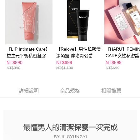
付款後全家取貨
結帳頁面，進行簡訊認證並確認金額後，即可完成結帳。
２．訂單成立數日內，您將收到繳費通知簡訊。
每筆NT$100，滿NT$600(含以上)免運費
３．收到繳費通知簡訊後14天內，點擊此簡訊中的連結，可透過四大超商／
ATM／網路銀行／等多元方式進行付款，方視為交易完成。
萊爾富取貨付款
※ 請注意：結帳手續完成當下不需立刻繳費，但若您需要取消訂單，請聯絡
每筆NT$100，滿NT$600(含以上)免運費
購買商品的店家。未經商家同意取消之訂單仍視為有效，需透過AFTEE先享
後付繳納相關費用。
付款後萊爾富取貨
※ 交易是否成功請以「AFTEE先享後付 」之結帳頁面顯示為準，若有關於
是否繳費成功／繳費後需取消欲退款等相關疑問，請聯繫「AFTEE先享後付
【LIP Intimate Care】
【Relove】男性私密清
【HARU】FEMIN
每筆NT$100，滿NT$600(含以上)免運費
客戶支援中心」
https://netprotections.freshdesk.com/support/home
益生元平衡私密凝膠
潔凝露-摩洛哥公爵
CARE女性私密
50ml
120ML
溶性潤滑液150M
NT$890
NT$699
NT$599
7-11付款取貨
【注意事項】
NT$990
NT$1,100
NT$699
１．透過由恩沛科技股份有限公司提供之「AFTEE先享後付」服務完成之交
每筆NT$100，滿NT$600(含以上)免運費
易，需依本服務之必要範圍內提供個人資料，並將交易相關給付款項請求債
權轉讓予恩沛科技股份有限公司。
付款後7-11取貨
２．關於個人資料處理事宜，請瀏覽以下網址：
詳細說明
商品規格
相關推薦
每筆NT$100，滿NT$600(含以上)免運費
https://aftee.tw/terms/#terms3
３．未成年的使用者請事先徵得法定代理人或監護人之同意方可使用
宅配
「AFTEE先享後付」，若未經同意申辦者引起之損失，本公司不負相關責
任。
每筆NT$100，滿NT$600(含以上)免運費
４．使用「AFTEE先享後付」時，將依據個別帳號之用戶狀況，依本公司即
時審查核予不同之上限額度；若仍有額度不足之情形，本公司將視審查結果
離島配送
請求用戶進行身份認證。
每筆NT$150，滿NT$1,500(含以上)免運費
５．嚴禁一人註冊多個帳號或使用他人資訊註冊。若發現惡意使用之情形，
恩沛科技股份有限公司將有權停止該用戶之使用額度並採取法律行動。