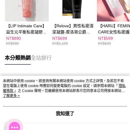
【LIP Intimate Care】
【Relove】男性私密清
【HARU】FEMIN
益生元平衡私密凝膠
潔凝露-摩洛哥公爵
CARE女性私密
50ml
120ML
溶性潤滑液150M
NT$890
NT$699
NT$599
NT$990
NT$1,100
NT$699
本分類熱銷
全站排行
熱門標籤
本網站中使用 cookie，欲查詢有關本網站使用 cookie 方式之詳情，及若您不希
望在電腦上使用 cookie 時應如何變更電腦的 cookie 設定，請參閱本網站「
隱私
權條款
」之 Cookie 聲明。您繼續使用本網站即表示您同意本公司得按本網站使
用條款之 Cookie 聲明使用 cookie。
了解更多 >
我知道了