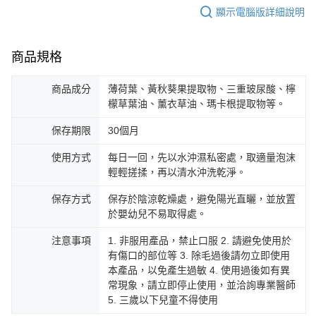
顯示電腦版詳細說明
商品規格
商品成分
薄荷葉、黃秋葵果提取物、三重玻尿酸、檸
檬草葉油、薰衣草油、瑪卡根提取物等。
保存期限
30個月
使用方式
每日一回，先以水沖濕私密處，取適量泡沫
輕輕搓揉，再以清水沖洗乾淨。
保存方式
保存於陰涼乾燥處，避免陽光直曬，並放置
於嬰幼兒不易取得處。
注意事項
1. 非服用產品，禁止口服 2. 請避免使用於
有傷口的部位等 3. 除毛過後請勿立即使用
本產品，以免產生過敏 4. 使用過後如有異
常現象，請立即停止使用，並洽詢專業醫師
5. 三歲以下兒童不得使用