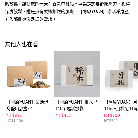
萊爾富取貨付款
※ 請注意：結帳手續完成當下不需立刻繳費，但若您需要取消訂單，請聯絡
的放鬆，讓疲憊的一天在香氛中融化。無論是想要舒緩壓力、獲得
每筆NT$100，滿NT$600(含以上)免運費
購買商品的店家。未經商家同意取消之訂單仍視為有效，需透過AFTEE先享
深度放鬆，還是擁有柔嫩細緻的肌膚，【阿原YUAN】樂活淨身鹽-
後付繳納相關費用。
五入都能夠滿足您的需求。
付款後萊爾富取貨
※ 交易是否成功請以「AFTEE先享後付 」之結帳頁面顯示為準，若有關於
是否繳費成功／繳費後需取消欲退款等相關疑問，請聯繫「AFTEE先享後付
每筆NT$100，滿NT$600(含以上)免運費
客戶支援中心」
https://netprotections.freshdesk.com/support/home
7-11付款取貨
【注意事項】
其他人也在看
１．透過由恩沛科技股份有限公司提供之「AFTEE先享後付」服務完成之交
每筆NT$100，滿NT$600(含以上)免運費
易，需依本服務之必要範圍內提供個人資料，並將交易相關給付款項請求債
權轉讓予恩沛科技股份有限公司。
付款後7-11取貨
２．關於個人資料處理事宜，請瀏覽以下網址：
每筆NT$100，滿NT$600(含以上)免運費
https://aftee.tw/terms/#terms3
３．未成年的使用者請事先徵得法定代理人或監護人之同意方可使用
宅配
「AFTEE先享後付」，若未經同意申辦者引起之損失，本公司不負相關責
任。
每筆NT$100，滿NT$600(含以上)免運費
４．使用「AFTEE先享後付」時，將依據個別帳號之用戶狀況，依本公司即
時審查核予不同之上限額度；若仍有額度不足之情形，本公司將視審查結果
離島配送
【阿原YUAN】樂活淨
【阿原YUAN】檜木皂
【阿原YUAN】
請求用戶進行身份認證。
每筆NT$150，滿NT$1,500(含以上)免運費
身鹽5包/盒x2
５．嚴禁一人註冊多個帳號或使用他人資訊註冊。若發現惡意使用之情形，
115g-甦活放鬆
115g+月桃皂115
恩沛科技股份有限公司將有權停止該用戶之使用額度並採取法律行動。
NT$990
NT$480
NT$720
NT$1,160
NT$840