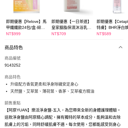
街口支付
悠遊付
即期優惠【Relove】馬
即期優惠【一日茶道】
即期優惠【Cetaph
甲纖纖飲24包/盒-綜合
皇家胭脂保濕沐浴乳
特膚】BHR淨白
Google Pay
口味(效期2027-01-22)
600ml 效期2027/2/19
妝水 150mL 效期
NT$999
NT$709
NT$589
2027/3/1
全盈+PAY
商品特色
AFTEE先享後付
相關說明
商品編號
【關於「AFTEE先享後付」】
9143252
ATM付款
AFTEE先享後付是「在收到商品之後才付款」的支付方式。 讓您購物簡單
便利好安心！
商品特色
１．簡單：不需註冊會員、不需綁卡、不需儲值。
運送方式
升级配方香氣更柔和淨身除穢安定身心
２．便利：只要手機號碼，簡訊認證，即可結帳。
３．安心：先確認商品／服務後，再付款。
天然鹽、艾草葉、薄荷葉、香茅、艾草複方精油
全家付款取貨
每筆NT$100，滿NT$600(含以上)免運費
【「AFTEE先享後付」結帳流程】
銷售重點
１．於結帳方式選擇「AFTEE先享後付」後，將跳轉至「AFTEE先享後付」
付款後全家取貨
【阿原YUAN】樂活淨身鹽-五入，為您帶來全新的身體護理體驗。
結帳頁面，進行簡訊認證並確認金額後，即可完成結帳。
２．訂單成立數日內，您將收到繳費通知簡訊。
這款淨身鹽由阿原精心調配，擁有獨特的草本成分，能夠溫和去除
每筆NT$100，滿NT$600(含以上)免運費
３．收到繳費通知簡訊後14天內，點擊此簡訊中的連結，可透過四大超商／
肌膚上的污垢，同時舒緩肌膚不適。每次使用，您都能感受到身心
ATM／網路銀行／等多元方式進行付款，方視為交易完成。