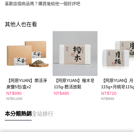
喜歡這個商品嗎？購買後給他一個好評吧
其他人也在看
【阿原YUAN】樂活淨
【阿原YUAN】檜木皂
【阿原YUAN】
身鹽5包/盒x2
115g-甦活放鬆
115g+月桃皂115
NT$990
NT$480
NT$720
NT$1,160
NT$840
本分類熱銷
全站排行