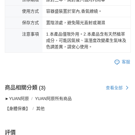
使用方式
容器盛裝置於室內,香氣繚繞。
保存方式
置陰涼處，避免陽光直射或潮濕
注意事項
1.本產品僅限外用。2.本產品含有天然植萃
成分，可能因氣候、溫溼度改變產生氣味及
色調差異，請安心使用。
客服
商品相關分類 (3)
查看全部
►YUAN阿原
YUAN阿原所有商品
【身體保養】
其他
評價