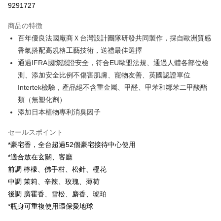
9291727
LINE Pay
商品の特徴
Apple Pay
百年優良法國廠商Ｘ台灣設計團隊研發共同製作，採自歐洲質感
香氣搭配高規格工藝技術，送禮最佳選擇
JKOPAY
通過IFRA國際認證安全，符合EU歐盟法規、通過人體各部位檢
Easy Wallet
測、添加安全比例不傷害肌膚、寵物友善、英國認證單位
Intertek檢驗，產品絕不含重金屬、甲醛、甲苯和鄰苯二甲酸酯
Google Pay
類（無塑化劑）
Plus Pay
添加日本植物專利消臭因子
AFTEE代金後払い
セールスポイント
説明
*豪宅香，全台超過52個豪宅接待中心使用
一、 AFTEE代金後払いについて
ATM払い
*適合放在玄關、客廳
1.お支払い方法でAFTEE代金後払いを選択すると、携帯電話認証ウィンド
ウが表示されます。
前調 檸檬、佛手柑、松針、橙花
2.SMSで認証してお支払い手続を進めてください。
配送方法
中調 茉莉、辛辣、玫瑰、薄荷
3.注文するときのお支払いは不要です。商品はご指定の住所に配送されま
後調 廣霍香、雪松、麝香、琥珀
す。
全家付款取貨
4.ご注文が完了すると、携帯に支払い通知のSMSが届きます。アプリ会員
*瓶身可重複使用環保愛地球
配送毎にNT$100、NT$600以上で送料無料
の場合は、AFTEE アプリプッシュ通知が届きます。
5.商品受け取り時のお支払いは不要です。商品を確かめてから、SMSまた