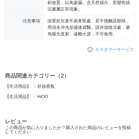
斜放置，以免渗漏。含天然成分，若變色或
沉澱屬正常現象。
注意事項
請置於兒童不易拿取處，若不慎觸及眼睛，
用清水沖洗並儘速就醫。請存放陰涼處，避
免陽光直射、遠離火源，不可食用。
カスタマーサービス
商品関連カテゴリー（2）
【生活用品】
舒放香氛
【生活用品】
HiOO
レビュー
この商品が気に入りましたか？購入された商品のレビューを投稿
してください