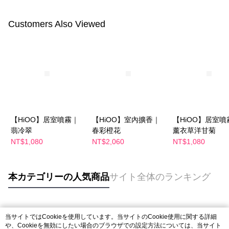
Customers Also Viewed
【HiOO】居室噴霧｜
【HiOO】室內擴香｜
【HiOO】居室噴
翡冷翠
春彩橙花
薰衣草洋甘菊
NT$1,080
NT$2,060
NT$1,080
本カテゴリーの人気商品
サイト全体のランキング
人気タグ
当サイトではCookieを使用しています。当サイトのCookie使用に関する詳細
や、Cookieを無効にしたい場合のブラウザでの設定方法については、当サイト