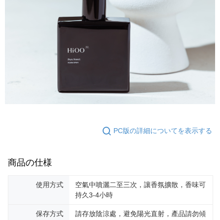
PC版の詳細についてを表示する
商品の仕様
使用方式
空氣中噴灑二至三次，讓香氛擴散，香味可
持久3-4小時
保存方式
請存放陰涼處，避免陽光直射，產品請勿傾