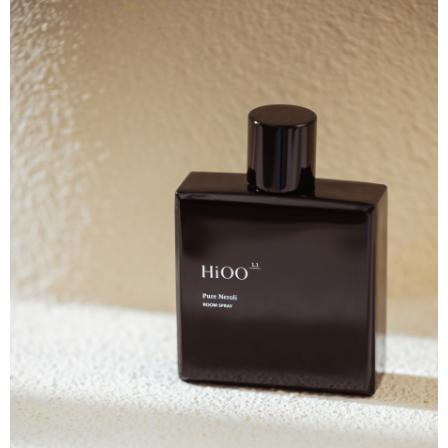
す。AFTEEの個人情報の収集、処理、利用について、詳細はAFTEE公式ホ
ームページの『個人情報の収集、処理及び利用に関する声明』をご参照く
ださい（
https://aftee.tw/privacypolicy/
）。
AFTEEの初回ご利用の際に、審査を通過すれば、最高額がNT$10,000にな
ります。支払い期限を過ぎた場合、その金額に基づいて年利20%の遅延滞
納金が加算されます。未成年の利用者は、事前に法定代理人または後見人
の同意を得ればAFTEEをご利用いただけます。
個人情報の処理、利用について疑問がある、または関連する法律の権利を
行使したい場合は、ネットプロテクションズ
cs_tw@netprotections.co.jp
にご連絡ください。上記に示した個人情報を、必要な購入注文書とあわせ
てAFTEEにご提供いただく、またはAFTEEにあなたの個人情報の収集、処
理、利用を許可することににご同意いただけない場合は、当サービスを選
択しないでください。