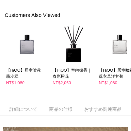
付款後全家取貨
はアプリの通知に従って、4大コンビニ、またはATM/オンラインバンキン
グでお支払いください。
配送毎にNT$100、NT$600以上で送料無料
Customers Also Viewed
代金納付期限は最短で 14 日以内ですので、ご注意ください。AFTEE アプ
萊爾富取貨付款
リをダウンロードして AFTEE 会員になるとお支払い期限を最長 45 日以内
配送毎にNT$100、NT$600以上で送料無料
まで延長できます。
付款後萊爾富取貨
お支払期限は、ショップが請求した期日と、AFTEEで延長できる日数をも
とに計算されます。AFTEEで注文すると、商品を受け取るまで支払い期限
配送毎にNT$100、NT$600以上で送料無料
を延長できますが、商品を期限内に受け取れない場合があります（例：予
約商品や商品到着日が比較的遅い商品）。そのため、商品到着の有無に関
7-11付款取貨
わらず、AFTEEで指定された期限内にお支払いください。
配送毎にNT$100、NT$600以上で送料無料
【HiOO】居室噴霧｜
【HiOO】室內擴香｜
【HiOO】居室噴
二、支払い限度額
翡冷翠
春彩橙花
薰衣草洋甘菊
付款後7-11取貨
1.初回 AFTEEを ご利用の際に、認証結果及び当社の審査の結果に基づ
NT$1,080
NT$2,060
NT$1,080
き、限度額が設定されます。
配送毎にNT$100、NT$600以上で送料無料
2.決済金額は最低NT$20です。
3.現在、台湾の会員のみご利用いただけます。
宅配
三、利用規約「AFTEE代金後払い」（以下当サービスという）はネットプ
配送毎にNT$100、NT$600以上で送料無料
詳細について
商品の仕様
おすすめ関連商品
ロテクションズ（以下 AFTEE という）が提供し、AFTEEが代金を徴収し
ます。当サービスご利用の際に提供しなければならない個人情報（注文者
離島配送
の氏名、電話番号、受取人の氏名、電話番号、受取人住所を含むがこれに
配送毎にNT$150、NT$1,500以上で送料無料
限らない）は、AFTEEに渡され当サービスで必要な範囲内で利用されま