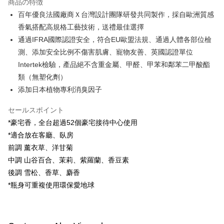
商品の特徴
Apple Pay
百年優良法國廠商Ｘ台灣設計團隊研發共同製作，採自歐洲質感
香氣搭配高規格工藝技術，送禮最佳選擇
JKOPAY
通過IFRA國際認證安全，符合EU歐盟法規、通過人體各部位檢
Easy Wallet
測、添加安全比例不傷害肌膚、寵物友善、英國認證單位
Intertek檢驗，產品絕不含重金屬、甲醛、甲苯和鄰苯二甲酸酯
Google Pay
類（無塑化劑）
Plus Pay
添加日本植物專利消臭因子
AFTEE代金後払い
セールスポイント
説明
*豪宅香，全台超過52個豪宅接待中心使用
一、 AFTEE代金後払いについて
ATM払い
*適合放在客廳、臥房
1.お支払い方法でAFTEE代金後払いを選択すると、携帯電話認証ウィンド
ウが表示されます。
前調 薰衣草、洋甘菊
2.SMSで認証してお支払い手続を進めてください。
配送方法
中調 山谷百合、茉莉、紫羅蘭、香豆素
3.注文するときのお支払いは不要です。商品はご指定の住所に配送されま
後調 雪松、香草、麝香
す。
全家付款取貨
4.ご注文が完了すると、携帯に支払い通知のSMSが届きます。アプリ会員
*瓶身可重複使用環保愛地球
配送毎にNT$100、NT$600以上で送料無料
の場合は、AFTEE アプリプッシュ通知が届きます。
5.商品受け取り時のお支払いは不要です。商品を確かめてから、SMSまた
付款後全家取貨
はアプリの通知に従って、4大コンビニ、またはATM/オンラインバンキン
グでお支払いください。
配送毎にNT$100、NT$600以上で送料無料