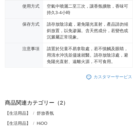
使用方式
空氣中噴灑二至三次，讓香氛擴散，香味可
持久3-4小時
保存方式
請存放陰涼處，避免陽光直射，產品請勿傾
斜放置，以免渗漏。含天然成分，若變色或
沉澱屬正常現象。
注意事項
請置於兒童不易拿取處，若不慎觸及眼睛，
用清水沖洗並儘速就醫。請存放陰涼處，避
免陽光直射、遠離火源，不可食用。
カスタマーサービス
商品関連カテゴリー（2）
【生活用品】
舒放香氛
【生活用品】
HiOO