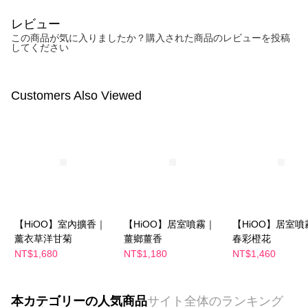
レビュー
この商品が気に入りましたか？購入された商品のレビューを投稿
してください
Customers Also Viewed
【HiOO】室內擴香｜
【HiOO】居室噴霧｜
【HiOO】居室噴
薰衣草洋甘菊
薑鄉薑香
春彩橙花
NT$1,680
NT$1,180
NT$1,460
本カテゴリーの人気商品
サイト全体のランキング