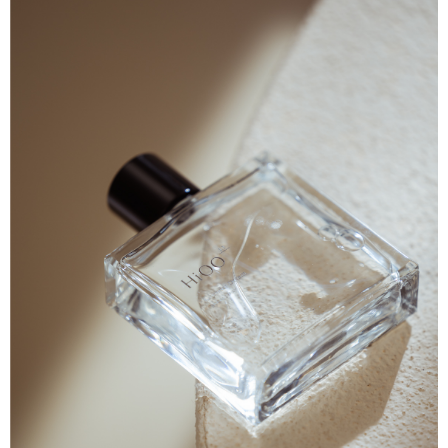
AFTEEの初回ご利用の際に、審査を通過すれば、最高額がNT$10,000にな
ります。支払い期限を過ぎた場合、その金額に基づいて年利20%の遅延滞
納金が加算されます。未成年の利用者は、事前に法定代理人または後見人
の同意を得ればAFTEEをご利用いただけます。
個人情報の処理、利用について疑問がある、または関連する法律の権利を
行使したい場合は、ネットプロテクションズ
cs_tw@netprotections.co.jp
にご連絡ください。上記に示した個人情報を、必要な購入注文書とあわせ
てAFTEEにご提供いただく、またはAFTEEにあなたの個人情報の収集、処
理、利用を許可することににご同意いただけない場合は、当サービスを選
択しないでください。