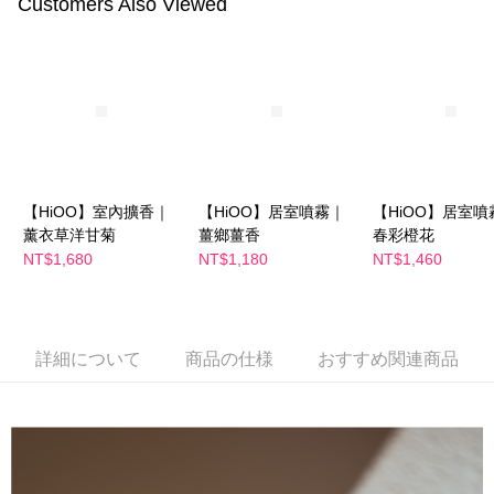
Customers Also Viewed
代金納付期限は最短で 14 日以内ですので、ご注意ください。AFTEE アプ
萊爾富取貨付款
リをダウンロードして AFTEE 会員になるとお支払い期限を最長 45 日以内
配送毎にNT$100、NT$600以上で送料無料
まで延長できます。
付款後萊爾富取貨
お支払期限は、ショップが請求した期日と、AFTEEで延長できる日数をも
とに計算されます。AFTEEで注文すると、商品を受け取るまで支払い期限
配送毎にNT$100、NT$600以上で送料無料
を延長できますが、商品を期限内に受け取れない場合があります（例：予
約商品や商品到着日が比較的遅い商品）。そのため、商品到着の有無に関
7-11付款取貨
わらず、AFTEEで指定された期限内にお支払いください。
配送毎にNT$100、NT$600以上で送料無料
【HiOO】室內擴香｜
【HiOO】居室噴霧｜
【HiOO】居室噴
二、支払い限度額
薰衣草洋甘菊
薑鄉薑香
春彩橙花
付款後7-11取貨
1.初回 AFTEEを ご利用の際に、認証結果及び当社の審査の結果に基づ
NT$1,680
NT$1,180
NT$1,460
き、限度額が設定されます。
配送毎にNT$100、NT$600以上で送料無料
2.決済金額は最低NT$20です。
3.現在、台湾の会員のみご利用いただけます。
宅配
三、利用規約「AFTEE代金後払い」（以下当サービスという）はネットプ
配送毎にNT$100、NT$600以上で送料無料
詳細について
商品の仕様
おすすめ関連商品
ロテクションズ（以下 AFTEE という）が提供し、AFTEEが代金を徴収し
ます。当サービスご利用の際に提供しなければならない個人情報（注文者
離島配送
の氏名、電話番号、受取人の氏名、電話番号、受取人住所を含むがこれに
配送毎にNT$150、NT$1,500以上で送料無料
限らない）は、AFTEEに渡され当サービスで必要な範囲内で利用されま
す。AFTEEの個人情報の収集、処理、利用について、詳細はAFTEE公式ホ
ームページの『個人情報の収集、処理及び利用に関する声明』をご参照く
ださい（
https://aftee.tw/privacypolicy/
）。