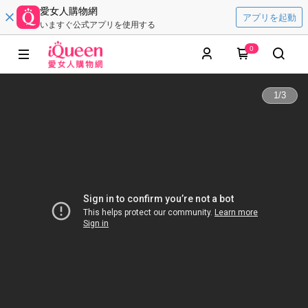
愛女人購物網
アプリを起動
いますぐ公式アプリを使用する
0
1
/
3