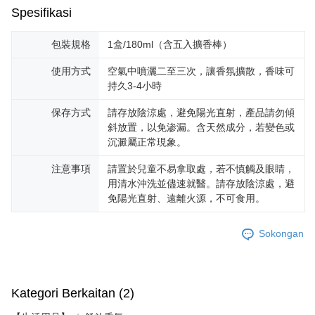
Spesifikasi
包裝規格
1盒/180ml（含五入擴香棒）
使用方式
空氣中噴灑二至三次，讓香氛擴散，香味可
持久3-4小時
保存方式
請存放陰涼處，避免陽光直射，產品請勿傾
斜放置，以免渗漏。含天然成分，若變色或
沉澱屬正常現象。
注意事項
請置於兒童不易拿取處，若不慎觸及眼睛，
用清水沖洗並儘速就醫。請存放陰涼處，避
免陽光直射、遠離火源，不可食用。
Sokongan
Kategori Berkaitan (2)