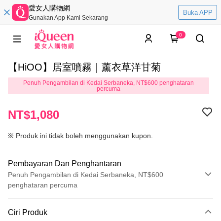
愛女人購物網
Buka APP
Gunakan App Kami Sekarang
0
【HiOO】居室噴霧｜薰衣草洋甘菊
Penuh Pengambilan di Kedai Serbaneka, NT$600 penghataran
percuma
NT$1,080
※ Produk ini tidak boleh menggunakan kupon.
Pembayaran Dan Penghantaran
Penuh Pengambilan di Kedai Serbaneka, NT$600
penghataran percuma
Kaedah Pembayaran
Ciri Produk
Kad Kredit (Bayaran Penuh)