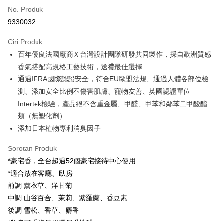
No. Produk
Pengambilan di Kedai Serbaneka
9330032
LINE Pay
Ciri Produk
Apple Pay
百年優良法國廠商Ｘ台灣設計團隊研發共同製作，採自歐洲質感
香氣搭配高規格工藝技術，送禮最佳選擇
JKOPAY
通過IFRA國際認證安全，符合EU歐盟法規、通過人體各部位檢
Easy Wallet
測、添加安全比例不傷害肌膚、寵物友善、英國認證單位
Intertek檢驗，產品絕不含重金屬、甲醛、甲苯和鄰苯二甲酸酯
Google Pay
類（無塑化劑）
Plus PAY
添加日本植物專利消臭因子
AFTEE
Sorotan Produk
Deskripsi
*豪宅香，全台超過52個豪宅接待中心使用
Pertama, Mengenai Perkhidmatan AFTEE Beli Sekarang Bayar Kemudian
Pemindahan ATM
*適合放在客廳、臥房
1. Dengan memilih AFTEE sebagai kaedah pembayaran, mesej
pengesahan AFTEE akan muncul.
前調 薰衣草、洋甘菊
2. Anda boleh meneruskan pembayaran selepas pengesahan SMS.
Pilihan Penghantaran
中調 山谷百合、茉莉、紫羅蘭、香豆素
3. Tiada bayaran diperlukan apabila pesanan disahkan. Produk akan
dihantar ke alamat yang ditetapkan.
全家付款取貨
後調 雪松、香草、麝香
4. Setelah pesanan disahkan, anda akan menerima SMS pembayaran