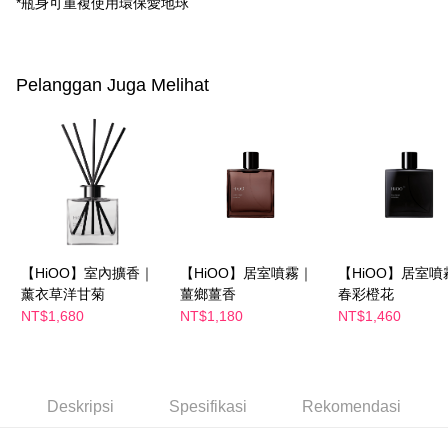
*瓶身可重複使用環保愛地球
NT$100/pesanan | Penghantaran percuma untuk pesanan
manakala ahli aplikasi akan menerima pemberitahuan tolak aplikasi
NT$600 atau lebih
AFTEE.
5. Tiada bayaran diperlukan apabila anda menerima produk. Sila buat
pembayaran di empat kedai serbaneka utama, ATM atau perbankan
付款後全家取貨
Pelanggan Juga Melihat
dalam talian dengan SMS pembayaran atau pemberitahuan tolak aplikasi
NT$100/pesanan | Penghantaran percuma untuk pesanan
AFTEE.
NT$600 atau lebih
Sila ambil perhatian bahawa tempoh pembayaran adalah 14 hari. Walau
萊爾富取貨付款
bagaimanapun, bagi mereka yang telah memuat turun Aplikasi AFTEE
dan mendaftar sebagai ahli AFTEE boleh menikmati tempoh pembayaran
NT$100/pesanan | Penghantaran percuma untuk pesanan
sehingga 45 hari.
NT$600 atau lebih
Tempoh pembayaran dikira dari masa kedai meminta pembayaran anda,
付款後萊爾富取貨
ditambah dengan bilangan hari yang boleh dilanjutkan oleh AFTEE. Anda
boleh melanjutkan tempoh pembayaran anda sebelum anda menerima
NT$100/pesanan | Penghantaran percuma untuk pesanan
【HiOO】室內擴香｜
【HiOO】居室噴霧｜
【HiOO】居室噴
pesanan. Walau bagaimanapun, tiada jaminan bahawa anda boleh
薰衣草洋甘菊
薑鄉薑香
春彩橙花
NT$600 atau lebih
menerima pesanan anda semasa tempoh pembayaran (cth.: produk
NT$1,680
NT$1,180
NT$1,460
prapesanan atau produk yang mungkin mengambil masa yang lebih
7-11付款取貨
lama untuk dihantar). Oleh itu, anda dikehendaki membuat pembayaran
kepada AFTEE dalam tempoh sama ada anda menerima pesanan.
NT$100/pesanan | Penghantaran percuma untuk pesanan
NT$600 atau lebih
Kedua, Sekatan Pembayaran
Deskripsi
Spesifikasi
Rekomendasi
1. Jumlah yang diperakui untuk pengguna kali pertama boleh sehingga
付款後7-11取貨
NT$10,000. Amaun diperakui sebenar yang diluluskan akan berdasarkan
keputusan pensijilan dan semakan oleh AFTEE.