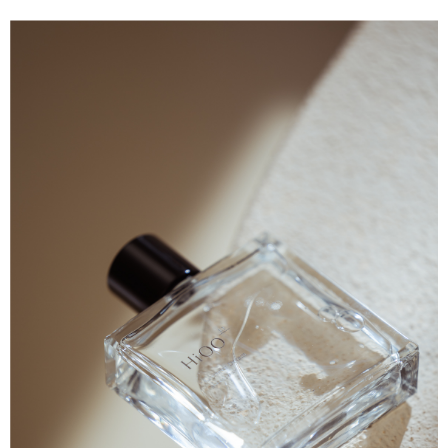
NT$100/pesanan | Penghantaran percuma untuk pesanan
2. Amaun perbelanjaan minimum mestilah lebih besar daripada NT$20.
NT$600 atau lebih
3. Pada masa ini hanya tersedia untuk ahli Taiwan.
宅配
Ketiga, Syarat Perkhidmatan
Perkhidmatan AFTEE Beli Sekarang Bayar Kemudian disediakan oleh NP
NT$100/pesanan | Penghantaran percuma untuk pesanan
Taiwan, Inc. dan AFTEE akan membuat bil kepada pengguna. AFTEE
NT$600 atau lebih
akan menggunakan data peribadi yang dikumpul (termasuk nama
pembeli, no. telefon, nama penerima, no. telefon, alamat penerima) untuk
離島配送
penggunaan perkhidmatan. Sila rujuk kepada "Penyata Pengumpulan
Data Peribadi, Pemprosesan, Penggunaan"
NT$150/pesanan | Penghantaran percuma untuk pesanan
(https://aftee.tw/privacypolicy/
) untuk maklumat lanjut.
NT$1,500 atau lebih
Jumlah yang diperakui untuk pengguna kali pertama yang lulus
kelulusan boleh sehingga NT$10,000. Jika pengguna tidak membuat
pembayaran dalam tempoh tersebut, yuran pembayaran lewat sebanyak
20% setahun akan dikenakan. Pengguna bawah umur dikehendaki
mendapatkan kebenaran daripada ibu bapa atau penjaga yang sah
untuk menggunakan AFTEE.
Sila hubungi NP Taiwan Inc. di
cs_tw@netprotections.co.jp
jika anda
mempunyai sebarang kebimbangan mengenai pemprosesan dan
penggunaan pada data peribadi. Jika anda tidak bersetuju dengan data
peribadi yang disenaraikan seperti di atas akan dikumpul dan digunakan
oleh AFTEE, sila jangan gunakan perkhidmatan ini.