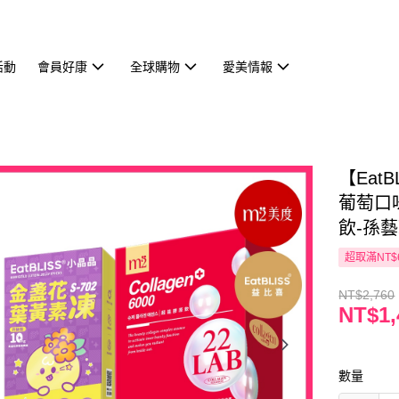
活動
會員好康
全球購物
愛美情報
【Eat
葡萄口味
飲-孫
超取滿NT$
NT$2,760
NT$1,
數量