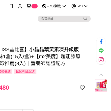
0
中文 (繁體)
TWD
BLISS益比喜】小晶晶葉黃素凍升級版-
1盒(15入/盒)+【m2美度】超能膠原
藝珍推薦(8入)｜營養師認證配方
600免運
國家/地區配送
480