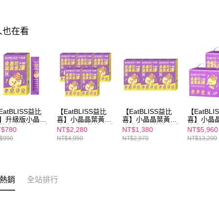
人也在看
EatBLISS益比
【EatBLISS益比
【EatBLISS益比
【EatBL
】升級版小晶晶
喜】小晶晶葉黃素
喜】小晶晶葉黃素
喜】小晶
黃素凍-葡萄口味
凍升級版-葡萄口味
凍升級版-葡萄口味
凍升級版
$780
NT$2,280
NT$1,380
NT$5,960
5入/盒)
75入(15入/盒)x5
45入(15入/盒)x3
100入禮盒
$990
NT$4,950
NT$2,970
NT$13,200
熱銷
全站排行