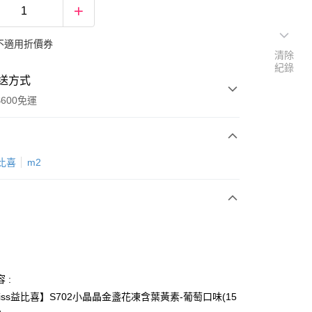
不適用折價券
清除
紀錄
送方式
600免運
次付款
益比喜
m2
付款
 :
bliss益比喜】S702小晶晶金盞花凍含葉黃素-葡萄口味(15