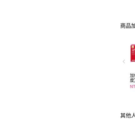
商品加
加
度
4
NT
光
入
選
其他