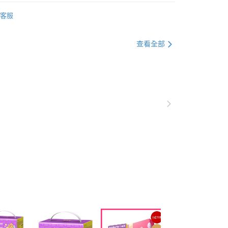
00，滿NT$600(含以上)免運費
ISS益比喜
EatBLISS益比喜所有商品
客服
項】
合限定
取貨
恩沛科技股份有限公司提供之「AFTEE先享後付」服務完成之
依本服務之必要範圍內提供個人資料，並將交易相關給付款項請
00，滿NT$600(含以上)免運費
材】
兒童保健
查看全部
讓予恩沛科技股份有限公司。
個人資料處理事宜，請瀏覽以下網址：
1取貨
美麗補給 / 膠原蛋白
ee.tw/terms/#terms3
00，滿NT$600(含以上)免運費
年的使用者請事先徵得法定代理人或監護人之同意方可使用
ISS益比喜
小晶晶葉黃素凍
E先享後付」，若未經同意申辦者引起之損失，本公司不負相關責
ISS益比喜
兒童成長首選營養凍
AFTEE先享後付」時，將依據個別帳號之用戶狀況，依本公司
00，滿NT$600(含以上)免運費
n獨家專區
核予不同之上限額度；若仍有額度不足之情形，本公司將視審查
用戶進行身份認證。
一人註冊多個帳號或使用他人資訊註冊。若發現惡意使用之情
50，滿NT$1,500(含以上)免運費
科技股份有限公司將有權停止該用戶之使用額度並採取法律行
查看運費
澳門)
查看運費
馬來西亞)
查看運費
澳洲)
查看運費