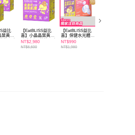
ISS益比
【EatBLISS益比
【EatBLISS益比
【EatBLISS益比
晶葉黃素
喜】小晶晶葉黃素
喜】保健水光體驗
喜】晶亮水光組(
-葡萄口味
凍升級版-葡萄口味
組(升級版小晶晶
級版小晶晶15入
NT$2,980
NT$990
NT$2,080
x2
100入禮盒
15入/高鈣凍15入/
x4/高鈣凍x4/益菌
NT$6,600
NT$1,980
NT$4,950
益菌凍15入任選
凍x4 任選)+【m2
1)+【m2美度】超
美度】超能水光膠
能水光膠原飲(4入/
原飲(4入/盒)x1
盒)