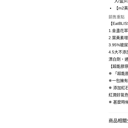
入/盒)x
Google Pa
【m2美
全盈+PAY
銷售重點
AFTEE先
【EatB
相關說明
1.金盞花
【關於「A
2.葉黃素
ATM付款
AFTEE
3.95%
便利好安
１．簡單
4.5大不
２．便利
運送方式
漂白劑，通
３．安心
【超能膠
全家付款
【「AFT
✵ 「超能
每筆NT$1
１．於結帳
✵一包擁有
付」結帳
付款後全
２．訂單
✵ 添加紅
３．收到繳
每筆NT$1
紅潤好氣
／ATM／
✵ 甚麼時
※ 請注意
萊爾富取
絡購買商品
先享後付
每筆NT$1
※ 交易是
商品相關分
是否繳費成
付款後萊
付客戶支