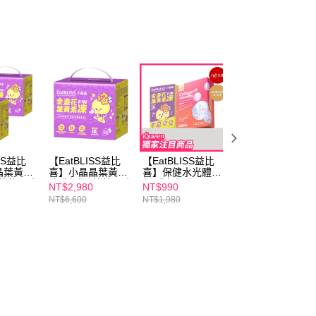
ISS益比
【EatBLISS益比
【EatBLISS益比
【EatBLISS益比
晶葉黃素
喜】小晶晶葉黃素
喜】保健水光體驗
喜】晶亮水光組(
-葡萄口味
凍升級版-葡萄口味
組(升級版小晶晶
級版小晶晶15入
NT$2,980
NT$990
NT$2,080
x2
100入禮盒
15入/高鈣凍15入/
x4/高鈣凍x4/益菌
NT$6,600
NT$1,980
NT$4,950
益菌凍15入任選
凍x4 任選)+【m2
1)+【m2美度】超
美度】超能水光膠
能水光膠原飲(4入/
原飲(4入/盒)x1
盒)