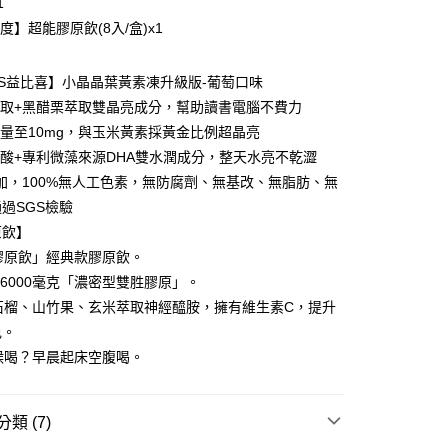
1
y
度】超能膠原飲(8入/盒)x1
享後付
LISS益比喜】小晶晶葉黃素凍升級版-葡萄口味
萃取+黑醋栗萃取雙晶亮成分，幫助讀書電腦不費力
FTEE先享後付」】
增量至10mg，與玉米黃素採黃金比例超晶亮
先享後付是「在收到商品之後才付款」的支付方式。 讓您購物簡單
玻尿酸+專利微藻來源DHA雙水潤成分，整天水亮不乾澀
心！
：不需註冊會員、不需綁卡、不需儲值。
添加，100%無人工色素，無防腐劑、無基改、無脂肪、無
：只要手機號碼，簡訊認證，即可結帳。
過SGS檢驗
：先確認商品／服務後，再付款。
原飲】
取貨
EE先享後付」結帳流程】
膠原飲」經典款膠原飲。
00，滿NT$600(含以上)免運費
方式選擇「AFTEE先享後付」後，將跳轉至「AFTEE先享後
6000毫克「濃密型雙胜膠原」。
頁面，進行簡訊認證並確認金額後，即可完成結帳。
家取貨
成立數日內，您將收到繳費通知簡訊。
石榴、山竹果、玄米萃取神經醯胺，擁有維生素C，提升
費通知簡訊後14天內，點擊此簡訊中的連結，可透過四大超商
00，滿NT$600(含以上)免運費
色。
網路銀行／等多元方式進行付款，方視為交易完成。
候喝？早晨起床空腹喝。
：結帳手續完成當下不需立刻繳費，但若您需要取消訂單，請聯
貨付款
的店家。未經商家同意取消之訂單仍視為有效，需透過AFTEE
繳納相關費用。
00，滿NT$600(含以上)免運費
否成功請以「AFTEE先享後付 」之結帳頁面顯示為準，若有關於
類 (7)
功／繳費後需取消欲退款等相關疑問，請聯繫「AFTEE先享後
爾富取貨
援中心」
https://netprotections.freshdesk.com/support/home