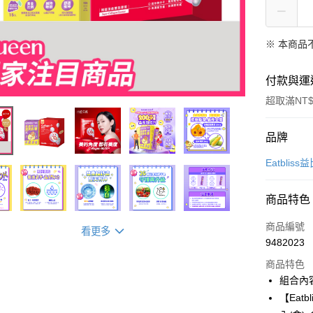
※ 本商品
付款與運
超取滿NT$
付款方式
品牌
信用卡一
Eatbliss
超商取貨
商品特色
LINE Pay
商品編號
看更多
Apple Pay
9482023
商品特色
街口支付
組合內容
悠遊付
【Eat