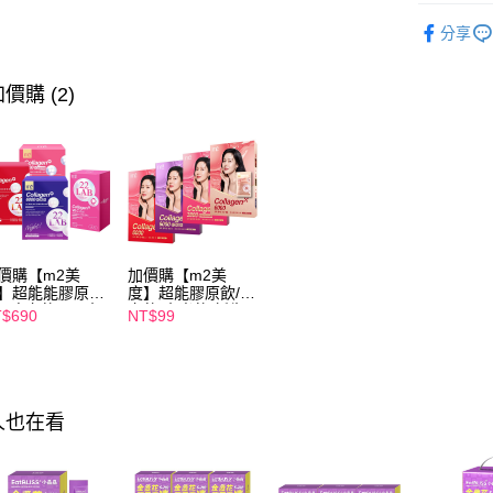
每筆NT$1
►EatBL
分享
【注意事
▲品牌聯
7-11付款
１．透過由
交易，需
每筆NT$1
【保健/醫
價購 (2)
求債權轉
２．關於
付款後7-1
►m2 美度
https://aft
每筆NT$1
３．未成
►EatBL
「AFTE
宅配
►EatBL
任。
４．使用「
每筆NT$1
▲iQuee
即時審查
結果請求
離島配送
價購【m2美
加價購【m2美
５．嚴禁
】超能能膠原飲
度】超能膠原飲/晚
每筆NT$1
形，恩沛
入/晚安飲4入/水
安飲/水光飲/新生
$690
NT$99
動。
飲4入/新生飲4
飲-孫藝珍推薦(任
海外配送
-孫藝珍推薦(任
選1盒)
1盒)
海外配送(
海外配送(
人也在看
海外配送(