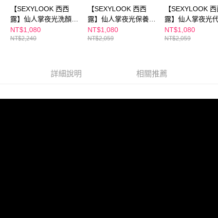
請求用戶進行身份認證。
【SEXYLOOK 西西
【SEXYLOOK 西西
【SEXYLOOK 
每筆NT$150，滿NT$1,500(含以上)免運費
５．嚴禁一人註冊多個帳號或使用他人資訊註冊。若發現惡意使用之情形，
露】仙人掌夜光洗顏組
露】仙人掌夜光保養組
露】仙人掌夜光
恩沛科技股份有限公司將有權停止該用戶之使用額度並採取法律行動。
(夜光代謝水 200ml+夜
(仙人掌夜光代謝水
150ml+仙人掌夜
NT$1,080
NT$1,080
NT$1,080
NT$2,240
NT$2,059
NT$2,059
光代謝霜 75ml+洗面乳
150ml+仙人掌夜光代
謝霜 50ml+牛奶
120ml_擇1
謝霜 50ml+原液面膜
面膜(海茴香水光
(B5/B12/B3/CICA) 任
草保濕) 任選1盒
選1盒
詳細說明
相關推薦