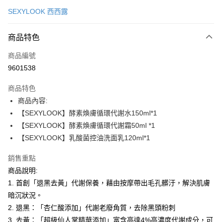
信用卡一次付款
SEXYLOOK 西西露
超商取貨付款
商品特色
LINE Pay
商品編號
Apple Pay
9601538
街口支付
商品特色
悠遊付
商品內容:
Google Pay
【SEXYLOOK】酵素煥膚循環代謝水150ml*1
【SEXYLOOK】酵素煥膚循環代謝霜50ml *1
全盈+PAY
【SEXYLOOK】乳酸菌控油洗面乳120ml*1
AFTEE先享後付
銷售重點
相關說明
商品說明:
【關於「AFTEE先享後付」】
ATM付款
AFTEE先享後付是「在收到商品之後才付款」的支付方式。 讓您購物簡單
1. 首創「退黑去黃」代謝保養，藉由按摩帶出毛孔髒汙，解決肌膚
便利好安心！
暗沉狀況。
１．簡單：不需註冊會員、不需綁卡、不需儲值。
運送方式
２．便利：只要手機號碼，簡訊認證，即可結帳。
2. 退黑：「杏仁酸添加」代謝老廢角質，去除黑頭粉刺
３．安心：先確認商品／服務後，再付款。
全家付款取貨
3. 去黃：「超級仙人掌精華添加」富含高達4%高濃度代謝成分，可