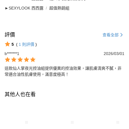
►SEXYLOOK 西西露
超值熱銷組
評價
查看全部
5
(
1
則評價
)
b*******1
2026/03/01
這款仙人掌夜光控油組提供優異的控油效果，讓肌膚清爽不膩，非
常適合油性肌膚使用，滿意度極高！
其他人也在看