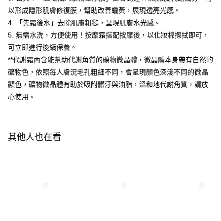
每筆NT$100，滿NT$600(含以上)免運費
以形成隱形肌膚修復膜，幫助改善蠟黃，展現透亮光感。
【「AFTEE先享後付」結帳流程】
１．於結帳方式選擇「AFTEE先享後付」後，將跳轉至「AFTEE先享後付」
4. 「先霜後水」去除肌膚粗糙，呈現肌膚水光感。
付款後全家取貨
結帳頁面，進行簡訊認證並確認金額後，即可完成結帳。
5. 無需水洗，方便使用！按摩霜搭配按摩後，以化妝棉擦拭即可，
２．訂單成立數日內，您將收到繳費通知簡訊。
每筆NT$100，滿NT$600(含以上)免運費
可立即進行後續保養。
３．收到繳費通知簡訊後14天內，點擊此簡訊中的連結，可透過四大超商／
ATM／網路銀行／等多元方式進行付款，方視為交易完成。
**代謝霜內含能幫助代謝角質的礦物微晶體，微晶體本身帶有自然的
萊爾富取貨付款
※ 請注意：結帳手續完成當下不需立刻繳費，但若您需要取消訂單，請聯絡
礦物色，依照每人膚況毛孔粗細不同，會呈現顏色深淺不同的微晶
每筆NT$100，滿NT$600(含以上)免運費
購買商品的店家。未經商家同意取消之訂單仍視為有效，需透過AFTEE先享
後付繳納相關費用。
顯色，礦物微晶體有助於吸附髒汙與油脂，溫和地代謝角質，請放
付款後萊爾富取貨
※ 交易是否成功請以「AFTEE先享後付 」之結帳頁面顯示為準，若有關於
心使用。
是否繳費成功／繳費後需取消欲退款等相關疑問，請聯繫「AFTEE先享後付
每筆NT$100，滿NT$600(含以上)免運費
客戶支援中心」
https://netprotections.freshdesk.com/support/home
7-11付款取貨
【注意事項】
其他人也在看
１．透過由恩沛科技股份有限公司提供之「AFTEE先享後付」服務完成之交
每筆NT$100，滿NT$600(含以上)免運費
易，需依本服務之必要範圍內提供個人資料，並將交易相關給付款項請求債
權轉讓予恩沛科技股份有限公司。
付款後7-11取貨
２．關於個人資料處理事宜，請瀏覽以下網址：
每筆NT$100，滿NT$600(含以上)免運費
https://aftee.tw/terms/#terms3
３．未成年的使用者請事先徵得法定代理人或監護人之同意方可使用
宅配
「AFTEE先享後付」，若未經同意申辦者引起之損失，本公司不負相關責
任。
每筆NT$100，滿NT$600(含以上)免運費
４．使用「AFTEE先享後付」時，將依據個別帳號之用戶狀況，依本公司即
時審查核予不同之上限額度；若仍有額度不足之情形，本公司將視審查結果
離島配送