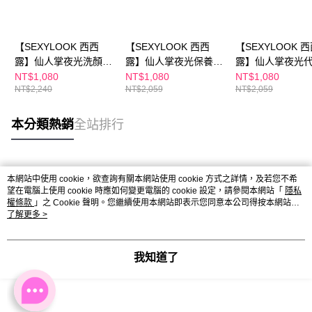
【SEXYLOOK 西西
【SEXYLOOK 西西
【SEXYLOOK 
露】仙人掌夜光洗顏組
露】仙人掌夜光保養組
露】仙人掌夜光
(夜光代謝水 200ml+夜
(仙人掌夜光代謝水
150ml+仙人掌夜
NT$1,080
NT$1,080
NT$1,080
NT$2,240
NT$2,059
NT$2,059
光代謝霜 75ml+洗面乳
150ml+仙人掌夜光代
謝霜 50ml+牛奶
120ml_擇1
謝霜 50ml+原液面膜
面膜(海茴香水光
(B5/B12/B3/CICA) 任
草保濕) 任選1盒
本分類熱銷
全站排行
選1盒
熱門標籤
本網站中使用 cookie，欲查詢有關本網站使用 cookie 方式之詳情，及若您不希
望在電腦上使用 cookie 時應如何變更電腦的 cookie 設定，請參閱本網站「
隱私
權條款
」之 Cookie 聲明。您繼續使用本網站即表示您同意本公司得按本網站使
用條款之 Cookie 聲明使用 cookie。
了解更多 >
我知道了