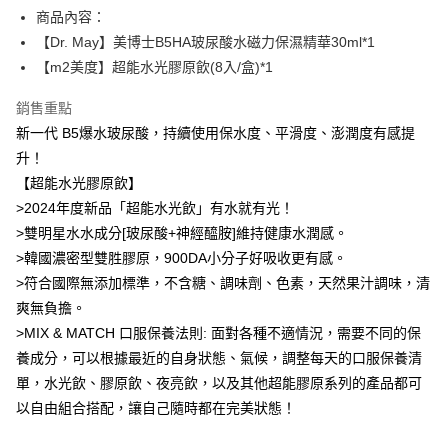
１．於結帳方式選擇「AFTEE先享後付」後，將跳轉至「AFTEE先享後付」
商品內容：
付款後全家取貨
結帳頁面，進行簡訊認證並確認金額後，即可完成結帳。
【Dr. May】美博士B5HA玻尿酸水磁力保濕精華30ml*1
２．訂單成立數日內，您將收到繳費通知簡訊。
每筆NT$100，滿NT$600(含以上)免運費
３．收到繳費通知簡訊後14天內，點擊此簡訊中的連結，可透過四大超商／
【m2美度】超能水光膠原飲(8入/盒)*1
ATM／網路銀行／等多元方式進行付款，方視為交易完成。
萊爾富取貨付款
※ 請注意：結帳手續完成當下不需立刻繳費，但若您需要取消訂單，請聯絡
銷售重點
每筆NT$100，滿NT$600(含以上)免運費
購買商品的店家。未經商家同意取消之訂單仍視為有效，需透過AFTEE先享
後付繳納相關費用。
新一代 B5爆水玻尿酸，持續使用保水度、平滑度、澎潤度有感提
付款後萊爾富取貨
※ 交易是否成功請以「AFTEE先享後付 」之結帳頁面顯示為準，若有關於
升！
是否繳費成功／繳費後需取消欲退款等相關疑問，請聯繫「AFTEE先享後付
每筆NT$100，滿NT$600(含以上)免運費
【超能水光膠原飲】
客戶支援中心」
https://netprotections.freshdesk.com/support/home
>2024年度新品「超能水光飲」有水就有光！
7-11付款取貨
【注意事項】
>雙明星水水成分[玻尿酸+神經醯胺]維持健康水潤感。
１．透過由恩沛科技股份有限公司提供之「AFTEE先享後付」服務完成之交
每筆NT$100，滿NT$600(含以上)免運費
>韓國濃密型雙胜膠原，900DA小分子好吸收更有感。
易，需依本服務之必要範圍內提供個人資料，並將交易相關給付款項請求債
權轉讓予恩沛科技股份有限公司。
付款後7-11取貨
>符合國際無添加標準，不含糖、調味劑、色素，天然果汁調味，清
２．關於個人資料處理事宜，請瀏覽以下網址：
每筆NT$100，滿NT$600(含以上)免運費
爽無負擔。
https://aftee.tw/terms/#terms3
３．未成年的使用者請事先徵得法定代理人或監護人之同意方可使用
>MIX & MATCH 口服保養法則: 面對各種不適情況，需要不同的保
宅配
「AFTEE先享後付」，若未經同意申辦者引起之損失，本公司不負相關責
養成分，可以根據最近的自身狀態、氣候，調整每天的口服保養清
任。
每筆NT$100，滿NT$600(含以上)免運費
單，水光飲、膠原飲、夜亮飲，以及其他超能膠原系列的產品都可
４．使用「AFTEE先享後付」時，將依據個別帳號之用戶狀況，依本公司即
時審查核予不同之上限額度；若仍有額度不足之情形，本公司將視審查結果
離島配送
以自由組合搭配，讓自己隨時都在完美狀態！
請求用戶進行身份認證。
每筆NT$150，滿NT$1,500(含以上)免運費
５．嚴禁一人註冊多個帳號或使用他人資訊註冊。若發現惡意使用之情形，