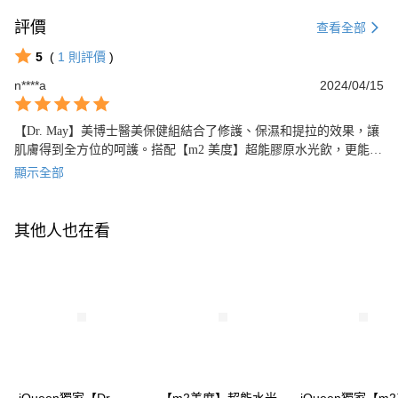
評價
查看全部
5
(
1
則評價
)
n****a
2024/04/15
【Dr. May】美博士醫美保健組結合了修護、保濕和提拉的效果，讓
肌膚得到全方位的呵護。搭配【m2 美度】超能膠原水光飲，更能從
內而外延展美麗，值得推薦的美容組合！
顯示全部
其他人也在看
iQueen獨家【Dr.
【m2美度】超能水光
iQueen獨家【m