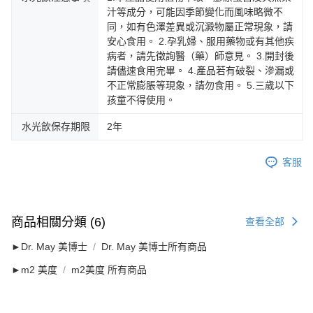
汁等成分，可能因季節變化而風味略微不
同，如有色澤差異或沉澱物屬正常現象，請
安心食用。 2.孕乳婦、服用藥物或有其他疾
病者，請先徵詢醫（藥）師意見。 3.開封後
請儘速食用完畢。 4.產品若有破裂、滲漏或
不正常膨脹等現象，請勿食用。 5.三歲以下
孩童不得使用。
水光飲保存期限
2年
客服
商品相關分類 (6)
查看全部
►Dr. May 美博士
Dr. May 美博士所有商品
►m2 美度
m2美度 所有商品