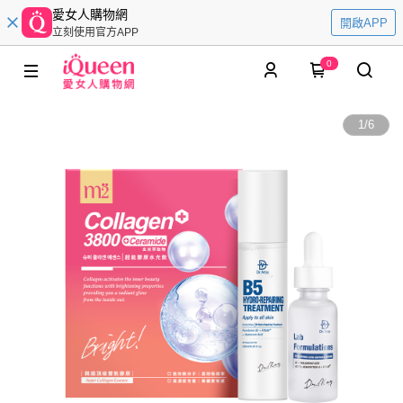
愛女人購物網
開啟APP
立刻使用官方APP
0
1
/
6