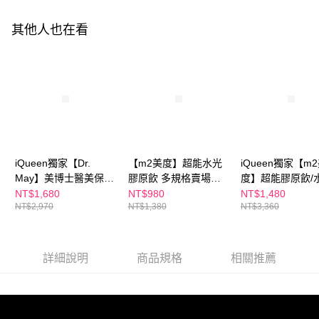
恩沛科技股份有限公司將有權停止該用戶之使用額度並採取法律行動。
海外配送
查看運費
其他人也在看
海外配送(澳門)
查看運費
海外配送(馬來西亞)
查看運費
海外配送(澳洲)
查看運費
iQueen獨家【Dr.
【m2美度】超能水光
iQueen獨家【m
May】美博士醫美保健
膠原飲 多規格賣場組-
度】超能膠原飲/
組-B5HA玻尿酸保濕霜
孫藝珍推薦 女人我最
飲(8入/任選1盒)+
NT$1,680
NT$980
NT$1,480
NT$2,970
NT$1,380
NT$3,360
(30ml) 水磁力精華霜+
大節目 小布老師推薦
May】美博士積
【m2美度】超能水光
保濕飲
濕修護精華(30ml)
膠原飲(4入/盒) 孫藝珍
代言 女人我最大節目
詳細說明
商品規格
相關推薦
小布老師推薦