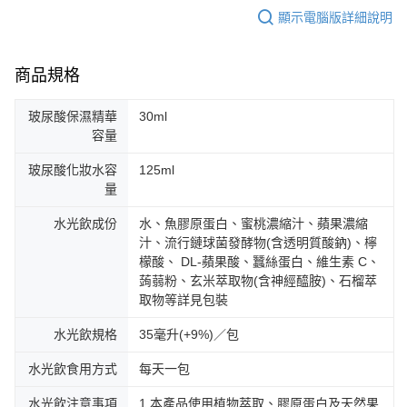
顯示電腦版詳細說明
商品規格
玻尿酸保濕精華
30ml
容量
玻尿酸化妝水容
125ml
量
水光飲成份
水、魚膠原蛋白、蜜桃濃縮汁、蘋果濃縮
汁、流行鏈球菌發酵物(含透明質酸鈉)、檸
檬酸、 DL-蘋果酸、蠶絲蛋白、維生素 C、
蒟蒻粉、玄米萃取物(含神經醯胺)、石榴萃
取物等詳見包裝
水光飲規格
35毫升(+9%)／包
水光飲食用方式
每天一包
水光飲注意事項
1.本產品使用植物萃取、膠原蛋白及天然果