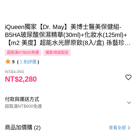
iQueen獨家【Dr. May】美博士醫美保健組-
B5HA玻尿酸保濕精華(30ml)+化妝水(125ml)+
【m2 美度】超能水光膠原飲(8入/盒) 孫藝珍推
薦 女人我最大節目 小布老師推薦
超取滿NT$600免運
國家/地區配送
5
(
1
則評價
)
NT$4,350
NT$2,280
付款與運送方式
超取滿NT$600免運
付款方式
信用卡一次付款
商品加價購 (2)
查看全部