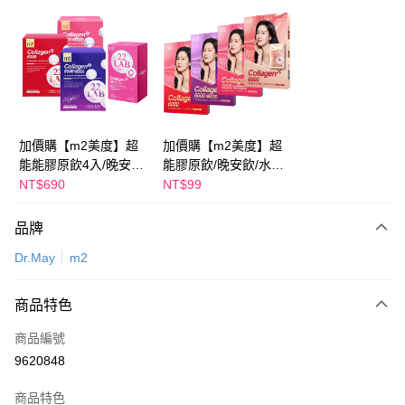
超商取貨付款
LINE Pay
Apple Pay
街口支付
悠遊付
加價購【m2美度】超
加價購【m2美度】超
能能膠原飲4入/晚安飲
能膠原飲/晚安飲/水光
Google Pay
4入/水光飲4入/新生飲
飲/新生飲-孫藝珍推薦
NT$690
NT$99
4入-孫藝珍推薦(任選1
(任選1盒)
全盈+PAY
盒)
品牌
AFTEE先享後付
Dr.May
m2
相關說明
【關於「AFTEE先享後付」】
ATM付款
AFTEE先享後付是「在收到商品之後才付款」的支付方式。 讓您購物簡單
商品特色
便利好安心！
１．簡單：不需註冊會員、不需綁卡、不需儲值。
運送方式
商品編號
２．便利：只要手機號碼，簡訊認證，即可結帳。
9620848
３．安心：先確認商品／服務後，再付款。
全家付款取貨
每筆NT$100，滿NT$600(含以上)免運費
【「AFTEE先享後付」結帳流程】
商品特色