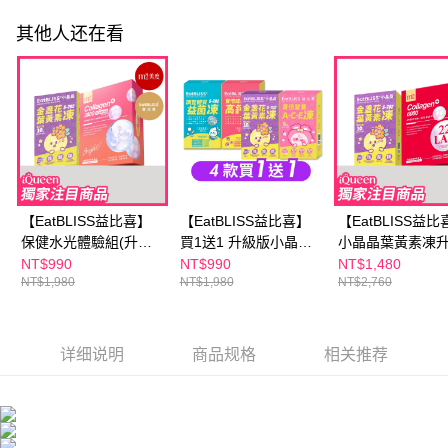
其他人还在看
【EatBLISS益比喜】
【EatBLISS益比喜】
【EatBLISS益比
保健水光體驗組(升級
買1送1 升級版小晶晶
小晶晶葉黃素凍
版小晶晶15入/高鈣凍
15入/高鈣凍15入/益菌
版-葡萄口味1盒(1
NT$990
NT$990
NT$1,480
NT$1,980
NT$1,980
NT$2,760
15入/益菌凍15入任選
凍15入/A+C+E凍15入
盒)+【m2美度】
1)+【m2美度】超能水
★多規格
膠原飲-孫藝珍推薦
光膠原飲(4入/盒)
入)｜營養師認證
详细说明
商品规格
相关推荐