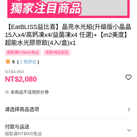
【EatBLISS益比喜】晶亮水光組(升級版小晶晶
15入x4/高鈣凍x4/益菌凍x4 任選)+【m2美度】
超能水光膠原飲(4入/盒)x1
超取满NT$600免运
国家/地区配送
5
(
1
则评论
)
NT$4,950
NT$2,080
※ 本商品不适用折价券
请选择商品选项
付款与运送
超取满NT$600免运