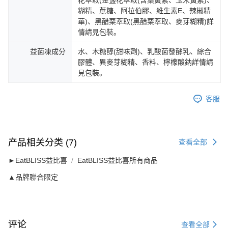
花萃取(金盞花萃取(含葉黃素、玉米黃素)、
糊精、蔗糖、阿拉伯膠、維生素E、辣椒精
華)、黑醋栗萃取(黑醋栗萃取、麥芽糊精)詳
情請見包裝。
益菌凍成分
水、木糖醇(甜味劑)、乳酸菌發酵乳、綜合
膠體、異麥芽糊精、香料、檸檬酸鈉詳情請
見包裝。
客服
产品相关分类 (7)
查看全部
►EatBLISS益比喜
EatBLISS益比喜所有商品
▲品牌聯合限定
评论
查看全部