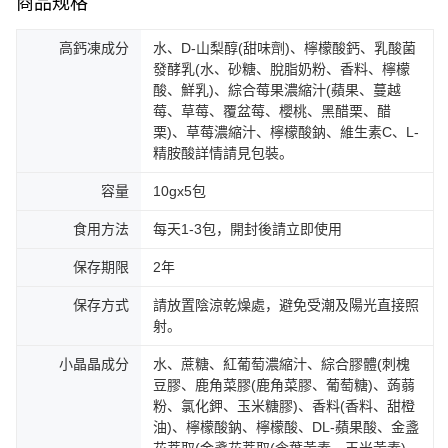
商品规格
高鈣凍成分
水、D-山梨醇(甜味劑)、檸檬酸鈣、乳酸菌
發酵乳(水、砂糖、脫脂奶粉、香料、檸檬
酸、鮮乳)、綜合莓果濃縮汁(蘋果、蔓越
莓、草莓、覆盆莓、櫻桃、黑醋栗、醋
栗)、草莓濃縮汁、檸檬酸鈉、維生素C、L-
精胺酸詳情請見包裝。
容量
10gx5包
食用方法
每天1-3包，開封後請立即使用
保存期限
2年
保存方式
請放置陰涼乾燥處，避免受潮及陽光直接照
射。
小晶晶成分
水、蔗糖、紅葡萄濃縮汁、綜合膠體(刺槐
豆膠、鹿角菜膠(鹿角菜膠、葡萄糖)、蒟蒻
粉、氯化鉀、玉米糖膠)、香料(香料、甜橙
油)、檸檬酸鈉、檸檬酸、DL-蘋果酸、金盞