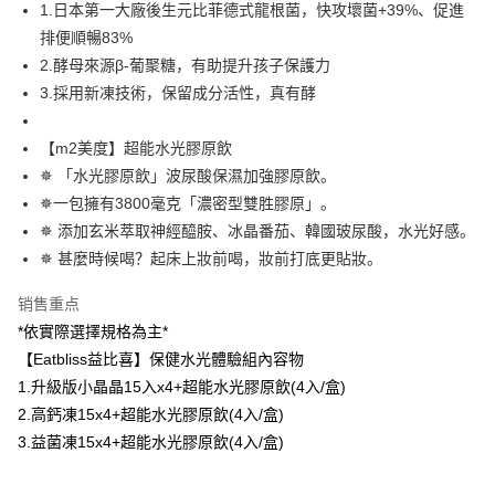
AFTEE 於本服務必要服務範圍內運用。關於 AFTEE 對於個人資料之蒐集、
1.日本第一大廠後生元比菲德式龍根菌，快攻壞菌+39%、促進
每笔NT$100，满NT$600(含以上)免运费
處理、利用，詳參 AFTEE 官網之『個人資料蒐集、處理及利用告知聲明』
排便順暢83%
（
https://aftee.tw/privacypolicy/
）。
離島配送
2.酵母來源β-葡聚糖，有助提升孩子保護力
每笔NT$150，满NT$1,500(含以上)免运费
若款項超過繳費期限，將根據當次的金額加收年利率 16% 的逾期滯納金。
3.採用新凍技術，保留成分活性，真有酵
未成年的使用者，請事先徵得法定代理人或監護人之同意方可使用
海外配送
查看运费
AFTEE。
【m2美度】超能水光膠原飲
海外配送(澳門)
查看运费
若您對於個人資料之處理、利用有任何疑問，或欲行使相關法律權利，請聯
✵ 「水光膠原飲」波尿酸保濕加強膠原飲。
繫恩沛科技股份有限公司。若您不同意我們將上開所示之個人資料，連同必
✵一包擁有3800毫克「濃密型雙胜膠原」。
海外配送(馬來西亞)
查看运费
要之購買訂單資訊提供予 AFTEE ，或讓 AFTEE 蒐集處理利用您的個人資
料，請勿選用本服務。
✵ 添加玄米萃取神經醯胺、冰晶番茄、韓國玻尿酸，水光好感。
海外配送(澳洲)
查看运费
✵ 甚麼時候喝？起床上妝前喝，妝前打底更貼妝。
销售重点
*依實際選擇規格為主*
【Eatbliss益比喜】保健水光體驗組內容物
1.升級版小晶晶15入x4+超能水光膠原飲(4入/盒)
2.高鈣凍15x4+超能水光膠原飲(4入/盒)
3.益菌凍15x4+超能水光膠原飲(4入/盒)