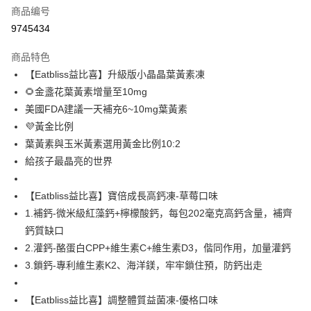
2. 進行簡訊驗證之後，即可完成結帳手續。
运送方式
商品编号
3. 訂單確認後不需事先繳費，商品會配送至您的指定地址。
9745434
4. 下訂完成後，您的手機會收到一封繳費通知簡訊，APP會員則會收到
全家付款取貨
AFTEE APP推播通知。
每笔NT$100，满NT$600(含以上)免运费
5. 收到商品當下無需繳費，確認無誤後，請再利用繳費通知簡訊或AFTEE
商品特色
APP於四大便利商店‧ATM/網銀等方式進行付款。
【Eatbliss益比喜】升級版小晶晶葉黃素凍
付款後全家取貨
🌻金盞花葉黃素增量至10mg
請留意繳費期限為 14 天。唯有下載 AFTEE App 成為 AFTEE 會員者方能享
每笔NT$100，满NT$600(含以上)免运费
有最長 45 天內付款之服務。
美國FDA建議一天補充6~10mg葉黃素
萊爾富取貨付款
💜黃金比例
繳費期限，為商家向您請款的時間，再加上使用AFTEE可延長的天數所計算
每笔NT$100，满NT$600(含以上)免运费
出。使用AFTEE下訂可以延長您收到商品前的繳費天數，但無法保證一定能
葉黃素與玉米黃素選用黃金比例10:2
夠在期限內收到商品(例如:預購商品或預計到貨時間較長者)。因此無論收到
給孩子最晶亮的世界
付款後萊爾富取貨
商品與否，仍需要請您在AFTEE規定的時間內完成繳費。
每笔NT$100，满NT$600(含以上)免运费
二、付款限制
【Eatbliss益比喜】寶倍成長高鈣凍-草莓口味
1. 初次使用 AFTEE 時，將依認證結果及本公司審查結果，核予每個人不同
7-11付款取貨
1.補鈣-微米級紅藻鈣+檸檬酸鈣，每包202毫克高鈣含量，補齊
之上限額度
2. 結帳金額須大於NT$30
每笔NT$100，满NT$600(含以上)免运费
鈣質缺口
3. 目前僅支援台灣會員
2.灌鈣-酪蛋白CPP+維生素C+維生素D3，偕同作用，加量灌鈣
付款後7-11取貨
3.鎖鈣-專利維生素K2、海洋鎂，牢牢鎖住預，防鈣出走
三、聲明條款
每笔NT$100，满NT$600(含以上)免运费
「AFTEE先享後付」(下稱本服務)乃由恩沛科技股份有限公司(下稱 AFTEE )
所提供，並由 AFTEE 向您收取款項。因使用本服務所須提供之個人資料(包
【Eatbliss益比喜】調整體質益菌凍-優格口味
宅配
含但不限於訂購人姓名、電話，收件人姓名、電話、收件地址)，將交付予