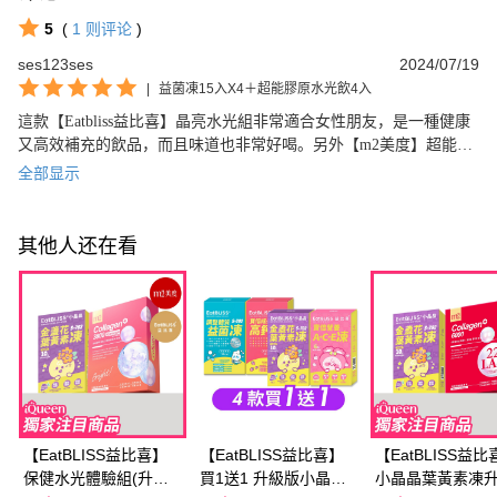
5
(
1
则评论
)
ses123ses
2024/07/19
|
益菌凍15入X4＋超能膠原水光飲4入
這款【Eatbliss益比喜】晶亮水光組非常適合女性朋友，是一種健康
又高效補充的飲品，而且味道也非常好喝。另外【m2美度】超能膠
原水光飲也能為肌膚帶來明顯水嫩效果，在我使用後也能感受到肌
全部显示
膚的明顯改善，非常推薦！
其他人还在看
【EatBLISS益比喜】
【EatBLISS益比喜】
【EatBLISS益比
保健水光體驗組(升級
買1送1 升級版小晶晶
小晶晶葉黃素凍