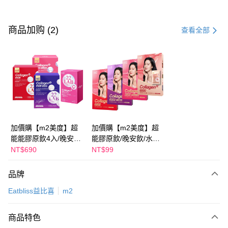
付款方式
信用卡一次付款
商品加购 (2)
查看全部
超商取货付款
LINE Pay
Apple Pay
街口支付
悠遊付
加價購【m2美度】超
加價購【m2美度】超
能能膠原飲4入/晚安飲
能膠原飲/晚安飲/水光
Google Pay
4入/水光飲4入/新生飲
飲/新生飲-孫藝珍推薦
NT$690
NT$99
4入-孫藝珍推薦(任選1
(任選1盒)
Plus PAY
盒)
品牌
AFTEE先享后付
Eatbliss益比喜
m2
相关说明
一、關於 AFTEE先享後付
ATM付款
1. 於付款方式選擇AFTEE先享後付，將跳出AFTEE先享後付手機驗證視
商品特色
窗。