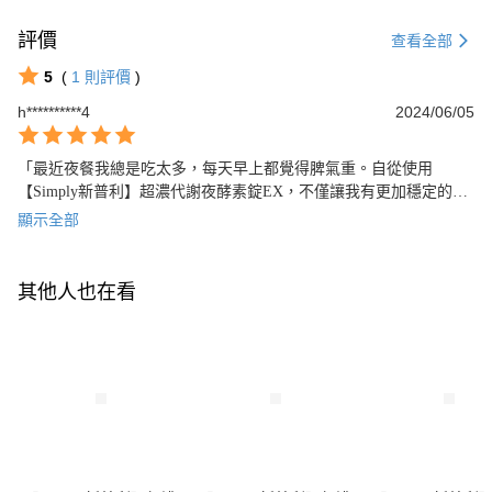
評價
查看全部
5
(
1
則評價
)
h**********4
2024/06/05
「最近夜餐我總是吃太多，每天早上都覺得脾氣重。自從使用
【Simply新普利】超濃代謝夜酵素錠EX，不僅讓我有更加穩定的身
體狀態，也讓我在睡前的排毒代謝效果變得更好。搭配【m2美度】
顯示全部
超能膠原飲，每天補充肌膚所需的營養，簡單健康的生活讓我感覺
更充實，孫藝珍也推薦大家一起嘗試看看吧。」
其他人也在看