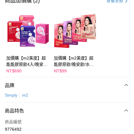
商品加價購 (2)
查看全部
超商取貨付款
LINE Pay
Apple Pay
街口支付
悠遊付
加價購【m2美度】超
加價購【m2美度】超
能能膠原飲4入/晚安飲
能膠原飲/晚安飲/水光
Google Pay
4入/水光飲4入/新生飲
飲/新生飲-孫藝珍推薦
NT$690
NT$99
4入-孫藝珍推薦(任選1
(任選1盒)
全盈+PAY
盒)
品牌
AFTEE先享後付
Simply
m2
相關說明
【關於「AFTEE先享後付」】
ATM付款
AFTEE先享後付是「在收到商品之後才付款」的支付方式。 讓您購物簡單
商品特色
便利好安心！
１．簡單：不需註冊會員、不需綁卡、不需儲值。
運送方式
商品編號
２．便利：只要手機號碼，簡訊認證，即可結帳。
9776492
３．安心：先確認商品／服務後，再付款。
全家付款取貨