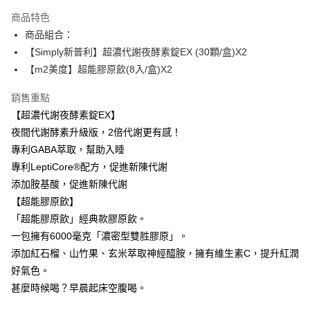
每筆NT$100，滿NT$600(含以上)免運費
【「AFTEE先享後付」結帳流程】
商品特色
１．於結帳方式選擇「AFTEE先享後付」後，將跳轉至「AFTEE先享後付」
商品組合：
付款後全家取貨
結帳頁面，進行簡訊認證並確認金額後，即可完成結帳。
【Simply新普利】超濃代謝夜酵素錠EX (30顆/盒)X2
２．訂單成立數日內，您將收到繳費通知簡訊。
每筆NT$100，滿NT$600(含以上)免運費
３．收到繳費通知簡訊後14天內，點擊此簡訊中的連結，可透過四大超商／
【m2美度】超能膠原飲(8入/盒)X2
ATM／網路銀行／等多元方式進行付款，方視為交易完成。
萊爾富取貨付款
※ 請注意：結帳手續完成當下不需立刻繳費，但若您需要取消訂單，請聯絡
銷售重點
每筆NT$100，滿NT$600(含以上)免運費
購買商品的店家。未經商家同意取消之訂單仍視為有效，需透過AFTEE先享
後付繳納相關費用。
【超濃代謝夜酵素錠EX】
付款後萊爾富取貨
※ 交易是否成功請以「AFTEE先享後付 」之結帳頁面顯示為準，若有關於
夜間代謝酵素升級版，2倍代謝更有感！
是否繳費成功／繳費後需取消欲退款等相關疑問，請聯繫「AFTEE先享後付
每筆NT$100，滿NT$600(含以上)免運費
專利GABA萃取，幫助入睡
客戶支援中心」
https://netprotections.freshdesk.com/support/home
專利LeptiCore®配方，促進新陳代謝
7-11付款取貨
【注意事項】
添加胺基酸，促進新陳代謝
１．透過由恩沛科技股份有限公司提供之「AFTEE先享後付」服務完成之交
每筆NT$100，滿NT$600(含以上)免運費
【超能膠原飲】
易，需依本服務之必要範圍內提供個人資料，並將交易相關給付款項請求債
權轉讓予恩沛科技股份有限公司。
付款後7-11取貨
「超能膠原飲」經典款膠原飲。
２．關於個人資料處理事宜，請瀏覽以下網址：
每筆NT$100，滿NT$600(含以上)免運費
一包擁有6000毫克「濃密型雙胜膠原」。
https://aftee.tw/terms/#terms3
３．未成年的使用者請事先徵得法定代理人或監護人之同意方可使用
添加紅石榴、山竹果、玄米萃取神經醯胺，擁有維生素C，提升紅潤
宅配
「AFTEE先享後付」，若未經同意申辦者引起之損失，本公司不負相關責
好氣色。
任。
每筆NT$100，滿NT$600(含以上)免運費
甚麼時候喝？早晨起床空腹喝。
４．使用「AFTEE先享後付」時，將依據個別帳號之用戶狀況，依本公司即
時審查核予不同之上限額度；若仍有額度不足之情形，本公司將視審查結果
離島配送