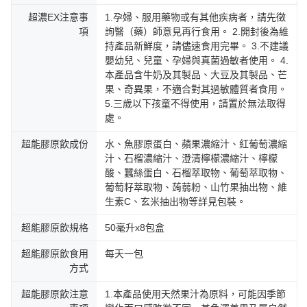
超濃EX注意事
1.孕婦、服用藥物或有其他疾病者，請先徵
項
詢醫（藥）師意見再行食用。 2.開封後為維
持產品新鮮度，請儘速食用完畢。 3.不建議
嬰幼兒、兒童、孕婦與真菌過敏者使用。 4.
本產品含牛奶及其製品、大豆及其製品、芒
果、奇異果，不適合對其過敏體質者食用。
5.三歲以下孩童不得使用，請置於無法取得
處。
超能膠原飲成份
水、魚膠原蛋白、蘋果濃縮汁、紅葡萄濃縮
汁、石榴濃縮汁、澄清檸檬濃縮汁、檸檬
酸、蠶絲蛋白、石榴萃取物、葡萄萃取物、
葡萄籽萃取物、蒟蒻粉、山竹果抽出物、維
生素C、玄米抽出物等詳見包裝。
超能膠原飲規格
50毫升x8包盒
超能膠原飲食用
每天一包
方式
超能膠原飲注意
1.本產品使用天然果汁為原料，可能因季節