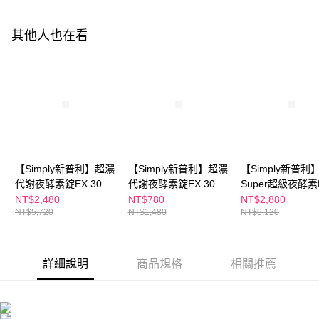
請求用戶進行身份認證。
每筆NT$150，滿NT$1,500(含以上)免運費
５．嚴禁一人註冊多個帳號或使用他人資訊註冊。若發現惡意使用之情形，
恩沛科技股份有限公司將有權停止該用戶之使用額度並採取法律行動。
其他人也在看
海外配送
查看運費
海外配送(澳門)
查看運費
海外配送(馬來西亞)
查看運費
海外配送(澳洲)
查看運費
【Simply新普利】超濃
【Simply新普利】超濃
【Simply新普利
代謝夜酵素錠EX 30顆
代謝夜酵素錠EX 30顆
Super超級夜酵素
(x2盒)(夜間代謝酵素升
(夜間代謝酵素升級版)
30錠/盒(x2盒) +
NT$2,480
NT$780
NT$2,880
NT$5,720
NT$1,480
NT$6,120
級版)+【m2美度】超
美度】超能膠原飲
能水光膠原飲8入/盒
藝珍推薦 8入/盒(x
(x2盒) 孫藝珍推薦 女
孫藝珍推薦
人我最大節目 小布老
詳細說明
商品規格
相關推薦
師推薦