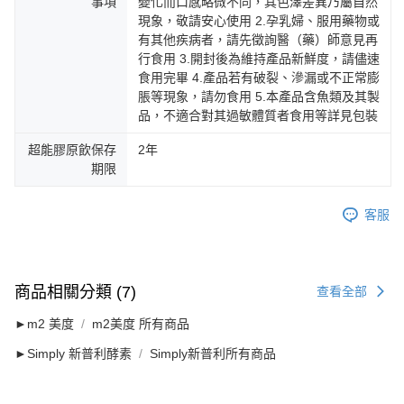
事項
變化而口感略微不同，其色澤差異乃屬自然
現象，敬請安心使用 2.孕乳婦、服用藥物或
有其他疾病者，請先徵詢醫（藥）師意見再
行食用 3.開封後為維持產品新鮮度，請儘速
食用完畢 4.產品若有破裂、滲漏或不正常膨
脹等現象，請勿食用 5.本產品含魚類及其製
品，不適合對其過敏體質者食用等詳見包裝
超能膠原飲保存
2年
期限
客服
商品相關分類 (7)
查看全部
►m2 美度
m2美度 所有商品
►Simply 新普利酵素
Simply新普利所有商品