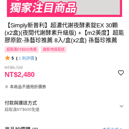
【Simply新普利】超濃代謝夜酵素錠EX 30顆
(x2盒)(夜間代謝酵素升級版) +【m2美度】超能
膠原飲-孫藝珍推薦 8入/盒(x2盒) 孫藝珍推薦
超取滿NT$600免運
國家/地區配送
5
(
1
則評價
)
NT$5,720
NT$2,480
※ 本商品不適用折價券
付款與運送方式
超取滿NT$600免運
付款方式
信用卡一次付款