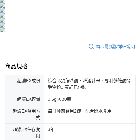
顯示電腦版詳細說明
商品規格
超濃EX成份
綜合必須胺基酸、啤酒酵母、專利麩胺酸發
酵物粉...等詳見包裝
超濃EX容量
0.6g X 30顆
超濃EX食用方
每日睡前食用2錠，配合開水食用
式
超濃EX保存期
3年
限