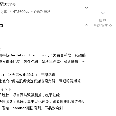
配送方法
け取り NT$600以上で送料無料
履歴
方法
徴
を削除する
カード1回払い
店頭代金引換
徴
科技GentleBright Technology：海百合萃取、菸鹼醯
複方直達肌底，淡化色斑、減少黑色素生成與堆積，勻
白力，14天高效褪黑煥白，亮彩活膚
維他命C促進肌膚快速代謝老廢角質，擊退暗沉蠟黃
t
ポイント
y
分子胜肽，淨白同時緊緻肌膚，撫平細紋
地快速滲透至肌底，集中淡化色斑，還原健康肌膚透亮度
、香精、paraben類防腐劑、不易致粉刺
代金後払い