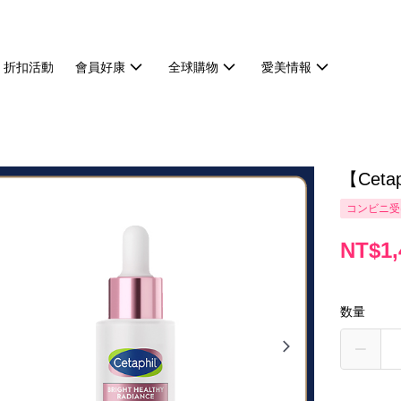
折扣活動
會員好康
全球購物
愛美情報
【Cet
コンビニ受
NT$1,
数量