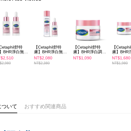
き、限度
付款後7-1
2.決済金額
配送毎にNT
3.現在、
宅配
三、利用規
プロテクシ
配送毎にNT
します。
文者の氏
離島配送
これに限ら
etaphil舒特
【Cetaphil舒特
【Cetaphil舒特
【Cetaph
配送毎にNT
されます。
】BHR淨白無暇
膚】BHR淨白無暇
膚】BHR淨白調理
膚】BHR
AFTEE
華液 30ml x2
精華液 30ml+BHR
安撫霜 50g
安撫霜 50
$2,510
NT$2,080
NT$1,090
NT$1,680
明』をご
淨白煥新化妝水
淨白煥新
$2,980
NT$2,380
NT$1,980
150mL
150mL
AFTEE
なります。
延滞納金
後見人の同
個人情報
を行使し
について
おすすめ関連商品
cs_tw@netp
を、必要な
AFTEE
意いただ