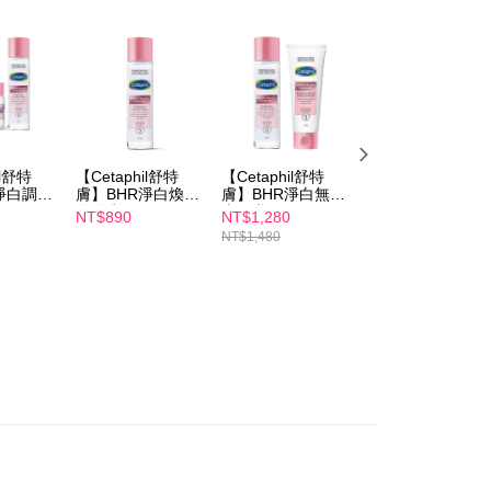
額が設定されます。
1取貨
は最低NT$20です。
$100、NT$600以上で送料無料
台湾の会員のみご利用いただけます。
約「AFTEE代金後払い」（以下当サービスという）はネット
ョンズ（以下 AFTEE という）が提供し、AFTEEが代金を徴収
$100、NT$600以上で送料無料
当サービスご利用の際に提供しなければならない個人情報（注
名、電話番号、受取人の氏名、電話番号、受取人住所を含むが
ない）は、AFTEEに渡され当サービスで必要な範囲内で利用
il舒特
【Cetaphil舒特
【Cetaphil舒特
【Cetaphil舒特
$150、NT$1,500以上で送料無料
AFTEEの個人情報の収集、処理、利用について、詳細は
淨白調理
膚】BHR淨白煥新
膚】BHR淨白無瑕
膚】BHR淨白無
公式ホームページの『個人情報の収集、処理及び利用に関する声
g+BHR
化妝水 150mL
潔面乳 100g+BHR
潔面乳 100g
NT$890
NT$1,280
NT$590
参照ください（
https://aftee.tw/privacypolicy/
）。
化妝水
淨白煥新化妝水
NT$1,480
150mL
の初回ご利用の際に、審査を通過すれば、最高額がNT$10,000に
支払い期限を過ぎた場合、その金額に基づいて年利20%の遅
が加算されます。未成年の利用者は、事前に法定代理人または
意を得ればAFTEEをご利用いただけます。
の処理、利用について疑問がある、または関連する法律の権利
たい場合は、ネットプロテクションズ
rotections.co.jp
にご連絡ください。上記に示した個人情報
購入注文書とあわせてAFTEEにご提供いただく、または
にあなたの個人情報の収集、処理、利用を許可することににご同
けない場合は、当サービスを選択しないでください。