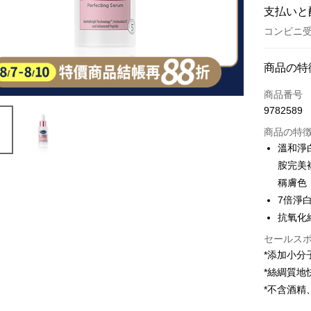
支払いと
コンビニ受
お支払い
商品の特
クレジット
商品番号
9782589
コンビニ
商品の特
LINE Pay
溫和淨白
胺完美
Apple Pay
稱膚色
JKOPAY
7倍淨
抗氧化
Easy Walle
セールス
Google Pa
*添加小
Plus Pay
*絲綢質
*不含酒精
AFTEE