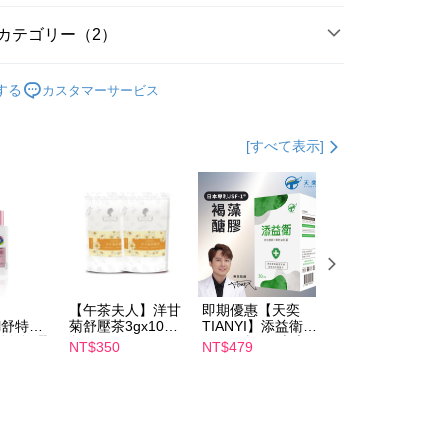
TEE代金後払いについて
カテゴリー（2）
い方法でAFTEE代金後払いを選択すると、携帯電話認証ウィン
示されます。
養】
乳液/乳霜/油
で認証してお支払い手続を進めてください。
する
カスタマーサービス
るときのお支払いは不要です。商品はご指定の住所に配送されま
養】
舒特膚
が完了すると、携帯に支払い通知のSMSが届きます。アプリ会
取貨
[すべて表示]
、AFTEE アプリプッシュ通知が届きます。
$100、NT$600以上で送料無料
け取り時のお支払いは不要です。商品を確かめてから、SMSま
の通知に従って、4大コンビニ、またはATM/オンラインバンキ
家取貨
支払いください。
$100、NT$600以上で送料無料
限は最短で 14 日以内ですので、ご注意ください。AFTEE ア
ンロードして AFTEE 会員になるとお支払い期限を最長 45 日
貨付款
延長できます。
$100、NT$600以上で送料無料
【午茶夫人】洋甘
即期優惠【天奕
即期優惠【Catric
は、ショップが請求した期日と、AFTEEで延長できる日数を
il舒特
菊舒壓茶3gx10入/
TIANYI】添益衛
卡翠絲】完美濾鏡
爾富取貨
されます。AFTEEで注文すると、商品を受け取るまで支払い
淨白無暇
包 x2
(30粒/盒) 日本專
遮瑕膏 效期
長できますが、商品を期限内に受け取れない場合があります
NT$350
NT$479
NT$119
$100、NT$600以上で送料無料
ml 效期
利JSF-1®褐藻醣
2027/2/1
約商品や商品到着日が比較的遅い商品）。そのため、商品到着
膠 效期2027/3/11
わらず、AFTEEで指定された期限内にお支払いください。
取貨
い限度額
$100、NT$600以上で送料無料
AFTEEを ご利用の際に、認証結果及び当社の審査の結果に基づ