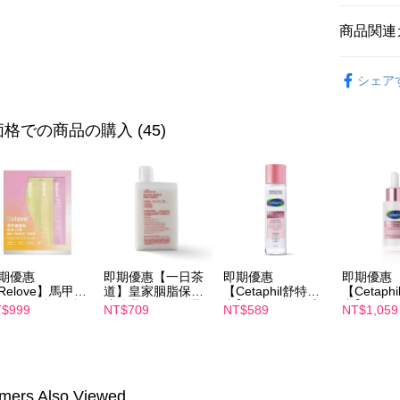
説明
一、 AF
商品関連
ATM払い
1.お支払
ドウが表
【臉部保
2.SMS
シェア
3.注文す
配送方法
【臉部保
す。
4.ご注文
全家付款
格での商品の購入 (45)
員の場合は
配送毎にNT
5.商品受
たはアプリ
付款後全
ングでお
配送毎にNT
代金納付期
プリをダウ
萊爾富取
以内まで
配送毎にNT
期優惠
即期優惠【一日茶
即期優惠
即期優惠
お支払期限
Relove】馬甲纖
道】皇家胭脂保濕
【Cetaphil舒特
【Cetaph
付款後萊
もとに計算
飲24包/盒-綜合
沐浴乳600ml 效期
膚】BHR淨白煥新
膚】BHR
期限を延
$999
NT$709
NT$589
NT$1,059
配送毎にNT
味(效期2027-
2027/2/19
化妝水 150mL 效
精華液 30
（例：予
-22)
期2027/3/1
2027/3/1
の有無に関
7-11付款
二、支払
配送毎にNT
1.初回 
mers Also Viewed