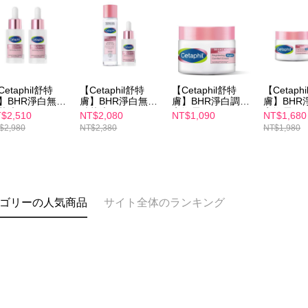
etaphil舒特
【Cetaphil舒特
【Cetaphil舒特
【Cetaph
】BHR淨白無暇
膚】BHR淨白無暇
膚】BHR淨白調理
膚】BHR
華液 30ml x2
精華液 30ml+BHR
安撫霜 50g
安撫霜 50
$2,510
NT$2,080
NT$1,090
NT$1,680
淨白煥新化妝水
淨白煥新
$2,980
NT$2,380
NT$1,980
150mL
150mL
ゴリーの人気商品
サイト全体のランキング