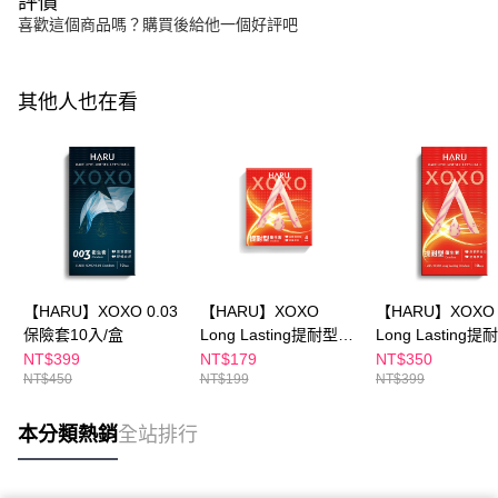
評價
喜歡這個商品嗎？購買後給他一個好評吧
其他人也在看
【HARU】XOXO 0.03
【HARU】XOXO
【HARU】XOXO
保險套10入/盒
Long Lasting提耐型保
Long Lasting
險套4入/盒
險套10入/盒
NT$399
NT$179
NT$350
NT$450
NT$199
NT$399
本分類熱銷
全站排行