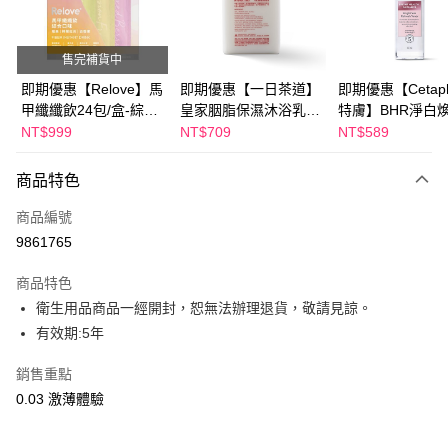
Apple Pay
街口支付
售完補貨中
悠遊付
即期優惠【Relove】馬
即期優惠【一日茶道】
即期優惠【Cetaph
甲纖纖飲24包/盒-綜合
皇家胭脂保濕沐浴乳
特膚】BHR淨白
Google Pay
口味(效期2027-01-22)
600ml 效期2027/2/19
妝水 150mL 效期
NT$999
NT$709
NT$589
2027/3/1
全盈+PAY
商品特色
AFTEE先享後付
相關說明
商品編號
【關於「AFTEE先享後付」】
9861765
ATM付款
AFTEE先享後付是「在收到商品之後才付款」的支付方式。 讓您購物簡單
便利好安心！
商品特色
１．簡單：不需註冊會員、不需綁卡、不需儲值。
運送方式
衛生用品商品一經開封，恕無法辦理退貨，敬請見諒。
２．便利：只要手機號碼，簡訊認證，即可結帳。
３．安心：先確認商品／服務後，再付款。
有效期:5年
全家付款取貨
每筆NT$100，滿NT$600(含以上)免運費
【「AFTEE先享後付」結帳流程】
銷售重點
１．於結帳方式選擇「AFTEE先享後付」後，將跳轉至「AFTEE先享後付」
付款後全家取貨
0.03 激薄體驗
結帳頁面，進行簡訊認證並確認金額後，即可完成結帳。
２．訂單成立數日內，您將收到繳費通知簡訊。
每筆NT$100，滿NT$600(含以上)免運費
３．收到繳費通知簡訊後14天內，點擊此簡訊中的連結，可透過四大超商／