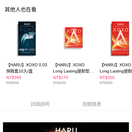
ATM／網路銀行／等多元方式進行付款，方視為交易完成。
萊爾富取貨付款
※ 請注意：結帳手續完成當下不需立刻繳費，但若您需要取消訂單，請聯絡
其他人也在看
每筆NT$100，滿NT$600(含以上)免運費
購買商品的店家。未經商家同意取消之訂單仍視為有效，需透過AFTEE先享
後付繳納相關費用。
付款後萊爾富取貨
※ 交易是否成功請以「AFTEE先享後付 」之結帳頁面顯示為準，若有關於
是否繳費成功／繳費後需取消欲退款等相關疑問，請聯繫「AFTEE先享後付
每筆NT$100，滿NT$600(含以上)免運費
客戶支援中心」
https://netprotections.freshdesk.com/support/home
7-11付款取貨
【注意事項】
１．透過由恩沛科技股份有限公司提供之「AFTEE先享後付」服務完成之交
每筆NT$100，滿NT$600(含以上)免運費
易，需依本服務之必要範圍內提供個人資料，並將交易相關給付款項請求債
權轉讓予恩沛科技股份有限公司。
付款後7-11取貨
【HARU】XOXO 0.03
【HARU】XOXO
【HARU】XOXO
２．關於個人資料處理事宜，請瀏覽以下網址：
每筆NT$100，滿NT$600(含以上)免運費
https://aftee.tw/terms/#terms3
保險套10入/盒
Long Lasting提耐型保
Long Lasting
３．未成年的使用者請事先徵得法定代理人或監護人之同意方可使用
險套4入/盒
險套10入/盒
NT$399
NT$179
NT$350
宅配
「AFTEE先享後付」，若未經同意申辦者引起之損失，本公司不負相關責
NT$450
NT$199
NT$399
任。
每筆NT$100，滿NT$600(含以上)免運費
４．使用「AFTEE先享後付」時，將依據個別帳號之用戶狀況，依本公司即
時審查核予不同之上限額度；若仍有額度不足之情形，本公司將視審查結果
離島配送
請求用戶進行身份認證。
詳細說明
相關推薦
每筆NT$150，滿NT$1,500(含以上)免運費
５．嚴禁一人註冊多個帳號或使用他人資訊註冊。若發現惡意使用之情形，
恩沛科技股份有限公司將有權停止該用戶之使用額度並採取法律行動。