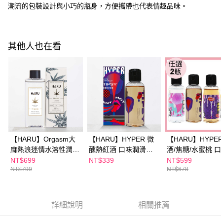
潮流的包裝設計與小巧的瓶身，方便攜帶也代表情趣品味。
每筆NT$100，滿NT$600(含以上)免運費
【「AFTEE先享後付」結帳流程】
１．於結帳方式選擇「AFTEE先享後付」後，將跳轉至「AFTEE先享後付」
付款後全家取貨
結帳頁面，進行簡訊認證並確認金額後，即可完成結帳。
２．訂單成立數日內，您將收到繳費通知簡訊。
每筆NT$100，滿NT$600(含以上)免運費
其他人也在看
３．收到繳費通知簡訊後14天內，點擊此簡訊中的連結，可透過四大超商／
ATM／網路銀行／等多元方式進行付款，方視為交易完成。
萊爾富取貨付款
※ 請注意：結帳手續完成當下不需立刻繳費，但若您需要取消訂單，請聯絡
每筆NT$100，滿NT$600(含以上)免運費
購買商品的店家。未經商家同意取消之訂單仍視為有效，需透過AFTEE先享
後付繳納相關費用。
付款後萊爾富取貨
※ 交易是否成功請以「AFTEE先享後付 」之結帳頁面顯示為準，若有關於
是否繳費成功／繳費後需取消欲退款等相關疑問，請聯繫「AFTEE先享後付
每筆NT$100，滿NT$600(含以上)免運費
客戶支援中心」
https://netprotections.freshdesk.com/support/home
7-11付款取貨
【注意事項】
１．透過由恩沛科技股份有限公司提供之「AFTEE先享後付」服務完成之交
每筆NT$100，滿NT$600(含以上)免運費
【HARU】Orgasm大
【HARU】HYPER 微
【HARU】HYPE
易，需依本服務之必要範圍內提供個人資料，並將交易相關給付款項請求債
麻熱浪迷情水溶性潤滑
醺熱紅酒 口味潤滑液
酒/焦糖/水蜜桃 
權轉讓予恩沛科技股份有限公司。
付款後7-11取貨
液150ML
50ML
滑液30ML(任選2
NT$699
NT$339
NT$599
２．關於個人資料處理事宜，請瀏覽以下網址：
每筆NT$100，滿NT$600(含以上)免運費
NT$799
NT$678
https://aftee.tw/terms/#terms3
３．未成年的使用者請事先徵得法定代理人或監護人之同意方可使用
宅配
「AFTEE先享後付」，若未經同意申辦者引起之損失，本公司不負相關責
任。
每筆NT$100，滿NT$600(含以上)免運費
詳細說明
相關推薦
４．使用「AFTEE先享後付」時，將依據個別帳號之用戶狀況，依本公司即
時審查核予不同之上限額度；若仍有額度不足之情形，本公司將視審查結果
離島配送