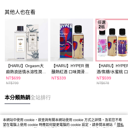
其他人也在看
【HARU】Orgasm大
【HARU】HYPER 微
【HARU】HYPE
麻熱浪迷情水溶性潤滑
醺熱紅酒 口味潤滑液
酒/焦糖/水蜜桃 
液150ML
50ML
滑液30ML(任選2
NT$699
NT$339
NT$599
NT$799
NT$678
本分類熱銷
全站排行
熱門標籤
本網站中使用 cookie，欲查詢有關本網站使用 cookie 方式之詳情，及若您不希
望在電腦上使用 cookie 時應如何變更電腦的 cookie 設定，請參閱本網站「
隱私