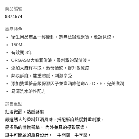
信用卡一次付款
商品編號
超商取貨付款
9874574
LINE Pay
商品特色
Apple Pay
衛生用品商品一經開封，恕無法辦理退貨，敬請見諒。
150ML
街口支付
有效期:3年
悠遊付
ORGASM大麻潤滑液，最刺激的潤滑液。
添加大麻籽萃取，激發情慾，提升敏感度
Google Pay
熱浪酥麻，雙重體感，刺激享受
全盈+PAY
添加雙重粧品級保濕因子並富涵維他命A，D，E，完美滋潤
易清洗水溶性配方
AFTEE先享後付
相關說明
銷售重點
【關於「AFTEE先享後付」】
紅酒微醺ｘ熱感酥麻
ATM付款
AFTEE先享後付是「在收到商品之後才付款」的支付方式。 讓您購物簡單
便利好安心！
嚴選誘人的香料紅酒風味，搭配酥麻熱感雙重刺激，
１．簡單：不需註冊會員、不需綁卡、不需儲值。
是多點的愉悅衝擊， 內外兼具的極致享樂。
運送方式
２．便利：只要手機號碼，簡訊認證，即可結帳。
單手可開啟的瓶身設計，一手開關一手享樂。
３．安心：先確認商品／服務後，再付款。
全家付款取貨