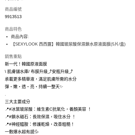
商品編號
Apple Pay
9913513
街口支付
商品特色
悠遊付
商品內容:
Google Pay
【SEXYLOOK 西西露】韓國玻尿酸保濕鎖水原液面膜(5片/盒)
全盈+PAY
銷售重點
新一代！韓國原液面膜
AFTEE先享後付
\ 肌膚儲水庫/ 布膜升級⤴️安瓶升級⤴️
相關說明
承載更多精華液，滿足肌膚所需的水分
【關於「AFTEE先享後付」】
ATM付款
AFTEE先享後付是「在收到商品之後才付款」的支付方式。 讓您購物簡單
彈・嫩・透・亮・持續一整天✨
便利好安心！
.
１．簡單：不需註冊會員、不需綁卡、不需儲值。
運送方式
２．便利：只要手機號碼，簡訊認證，即可結帳。
三大主要成分
３．安心：先確認商品／服務後，再付款。
全家付款取貨
📍#冰葉玻尿酸：維生素C抗氧化，養顏美容 ！
每筆NT$100，滿NT$600(含以上)免運費
📍#鎖水磁石：長效保濕，吸住水分 ！
【「AFTEE先享後付」結帳流程】
１．於結帳方式選擇「AFTEE先享後付」後，將跳轉至「AFTEE先享後付」
📍#神經醯胺：修護乾燥，改善粗糙！
付款後全家取貨
結帳頁面，進行簡訊認證並確認金額後，即可完成結帳。
一敷爆水超有感💦
２．訂單成立數日內，您將收到繳費通知簡訊。