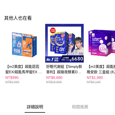
每筆NT$100，滿NT$600(含以上)免運費
３．收到繳費通知簡訊後14天內，點擊此簡訊中的連結，可透過四大超商／
ATM／網路銀行／等多元方式進行付款，方視為交易完成。
萊爾富取貨付款
※ 請注意：結帳手續完成當下不需立刻繳費，但若您需要取消訂單，請聯絡
每筆NT$100，滿NT$600(含以上)免運費
購買商品的店家。未經商家同意取消之訂單仍視為有效，需透過AFTEE先享
其他人也在看
後付繳納相關費用。
付款後萊爾富取貨
※ 交易是否成功請以「AFTEE先享後付 」之結帳頁面顯示為準，若有關於
是否繳費成功／繳費後需取消欲退款等相關疑問，請聯繫「AFTEE先享後付
每筆NT$100，滿NT$600(含以上)免運費
客戶支援中心」
https://netprotections.freshdesk.com/support/home
7-11付款取貨
【注意事項】
１．透過由恩沛科技股份有限公司提供之「AFTEE先享後付」服務完成之交
每筆NT$100，滿NT$600(含以上)免運費
易，需依本服務之必要範圍內提供個人資料，並將交易相關給付款項請求債
權轉讓予恩沛科技股份有限公司。
付款後7-11取貨
２．關於個人資料處理事宜，請瀏覽以下網址：
【m2美度】超能窈窕
好眠代謝組【Simply新
【m2美度】超能
每筆NT$100，滿NT$600(含以上)免運費
https://aftee.tw/terms/#terms3
錠EX/超能馬甲錠EX 買
普利】超級夜酵素DX
晚安飲 三盒組 (8
３．未成年的使用者請事先徵得法定代理人或監護人之同意方可使用
宅配
1送1組(30錠/任選2盒)
100錠/盒x3盒 木村拓
NT$990
NT$6,680
NT$1,980
「AFTEE先享後付」，若未經同意申辦者引起之損失，本公司不負相關責
任。
NT$3,360
NT$16,800
NT$4,140
哉 代言(日韓雙GABA
每筆NT$100，滿NT$600(含以上)免運費
４．使用「AFTEE先享後付」時，將依據個別帳號之用戶狀況，依本公司即
好睡好代謝)
時審查核予不同之上限額度；若仍有額度不足之情形，本公司將視審查結果
離島配送
請求用戶進行身份認證。
每筆NT$150，滿NT$1,500(含以上)免運費
５．嚴禁一人註冊多個帳號或使用他人資訊註冊。若發現惡意使用之情形，
恩沛科技股份有限公司將有權停止該用戶之使用額度並採取法律行動。
詳細說明
相關推薦
海外配送
查看運費