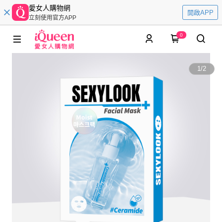
愛女人購物網
開啟APP
立刻使用官方APP
0
1
/
2