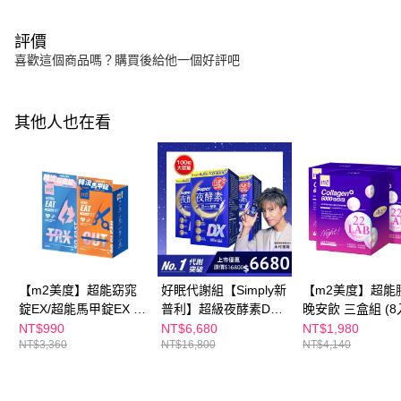
評價
喜歡這個商品嗎？購買後給他一個好評吧
其他人也在看
【m2美度】超能窈窕
好眠代謝組【Simply新
【m2美度】超能
錠EX/超能馬甲錠EX 買
普利】超級夜酵素DX
晚安飲 三盒組 (8
1送1組(30錠/任選2盒)
100錠/盒x3盒 木村拓
NT$990
NT$6,680
NT$1,980
NT$3,360
NT$16,800
NT$4,140
哉 代言(日韓雙GABA
好睡好代謝)