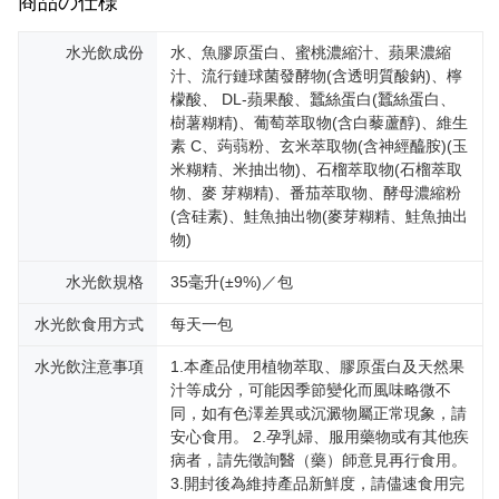
商品の仕様
水光飲成份
水、魚膠原蛋白、蜜桃濃縮汁、蘋果濃縮
汁、流行鏈球菌發酵物(含透明質酸鈉)、檸
檬酸、 DL-蘋果酸、蠶絲蛋白(蠶絲蛋白、
樹薯糊精)、葡萄萃取物(含白藜蘆醇)、維生
素 C、蒟蒻粉、玄米萃取物(含神經醯胺)(玉
米糊精、米抽出物)、石榴萃取物(石榴萃取
物、麥 芽糊精)、番茄萃取物、酵母濃縮粉
(含硅素)、鮭魚抽出物(麥芽糊精、鮭魚抽出
物)
水光飲規格
35毫升(±9%)／包
水光飲食用方式
每天一包
水光飲注意事項
1.本產品使用植物萃取、膠原蛋白及天然果
汁等成分，可能因季節變化而風味略微不
同，如有色澤差異或沉澱物屬正常現象，請
安心食用。 2.孕乳婦、服用藥物或有其他疾
病者，請先徵詢醫（藥）師意見再行食用。
3.開封後為維持產品新鮮度，請儘速食用完