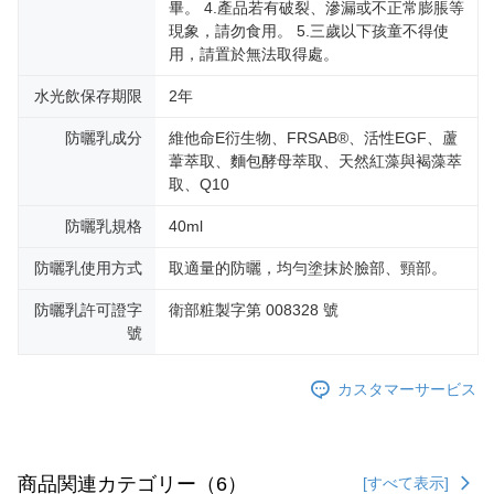
畢。 4.產品若有破裂、滲漏或不正常膨脹等
現象，請勿食用。 5.三歲以下孩童不得使
用，請置於無法取得處。
水光飲保存期限
2年
防曬乳成分
維他命E衍生物、FRSAB®、活性EGF、蘆
葦萃取、麵包酵母萃取、天然紅藻與褐藻萃
取、Q10
防曬乳規格
40ml
防曬乳使用方式
取適量的防曬，均勻塗抹於臉部、頸部。
防曬乳許可證字
衛部粧製字第 008328 號
號
カスタマーサービス
商品関連カテゴリー（6）
[すべて表示]