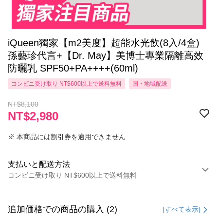
iQueen獨家【m2美度】超能水光飲(8入/4盒)
孫藝珍代言+【Dr. May】美博士專業隔離高效
防曬乳 SPF50+PA++++(60ml)
コンビニ受け取り NT$600以上で送料無料
国・地域配送
NT$8,100
NT$2,980
※ 本商品には割引券を適用できません
支払いと配送方法
コンビニ受け取り NT$600以上で送料無料
お支払い方法
クレジットカード1回払い
追加価格での商品の購入 (2)
[すべて表示]