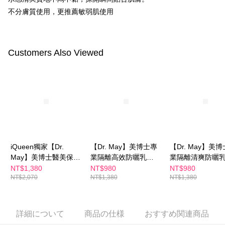
限らない）は、AFTEEに渡され当サービスで必要な範囲内で利用されま
す。AFTEEの個人情報の収集、処理、利用について、詳細はAFTEE公式ホ
不分膚質使用，更推薦敏弱肌使用
海外配送
送料を確認
ームページの『個人情報の収集、処理及び利用に関する声明』をご参照く
ださい（
https://aftee.tw/privacypolicy/
）。
海外配送(澳門)
送料を確認
AFTEEの初回ご利用の際に、審査を通過すれば、最高額がNT$10,000にな
Customers Also Viewed
海外配送(馬來西亞)
送料を確認
ります。支払い期限を過ぎた場合、その金額に基づいて年利20%の遅延滞
納金が加算されます。未成年の利用者は、事前に法定代理人または後見人
海外配送(澳洲)
送料を確認
の同意を得ればAFTEEをご利用いただけます。
個人情報の処理、利用について疑問がある、または関連する法律の権利を
行使したい場合は、ネットプロテクションズ
cs_tw@netprotections.co.jp
にご連絡ください。上記に示した個人情報を、必要な購入注文書とあわせ
てAFTEEにご提供いただく、またはAFTEEにあなたの個人情報の収集、処
理、利用を許可することににご同意いただけない場合は、当サービスを選
択しないでください。
iQueen獨家【Dr.
【Dr. May】美博士專
【Dr. May】美
May】美博士醫美保健
業隔離高效防曬乳
業隔離清爽防曬
組-專業隔離清爽防曬
SPF50+PA++++(60ml)
SPF50+ PA++++
NT$1,380
NT$980
NT$980
NT$2,070
NT$1,380
NT$1,380
乳SPF50+ PA++++
海洋友善 戶外防水 身
(40ml)
(40ml)+【m2美度】超
體適用 女人我最大節
能水光膠原飲(4入/盒)
目推薦
詳細について
商品の仕様
おすすめ関連商品