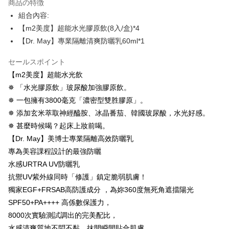
商品の特徴
5.商品受け取り時のお支払いは不要です。商品を確かめてから、SMSまた
組合內容:
付款後全家取貨
はアプリの通知に従って、4大コンビニ、またはATM/オンラインバンキン
グでお支払いください。
【m2美度】超能水光膠原飲(8入/盒)*4
配送毎にNT$100、NT$600以上で送料無料
【Dr. May】專業隔離清爽防曬乳60ml*1
代金納付期限は最短で 14 日以内ですので、ご注意ください。AFTEE アプ
萊爾富取貨付款
リをダウンロードして AFTEE 会員になるとお支払い期限を最長 45 日以内
セールスポイント
配送毎にNT$100、NT$600以上で送料無料
まで延長できます。
【m2美度】超能水光飲
付款後萊爾富取貨
お支払期限は、ショップが請求した期日と、AFTEEで延長できる日数をも
✵ 「水光膠原飲」玻尿酸加強膠原飲。
とに計算されます。AFTEEで注文すると、商品を受け取るまで支払い期限
配送毎にNT$100、NT$600以上で送料無料
✵ 一包擁有3800毫克「濃密型雙胜膠原」。
を延長できますが、商品を期限内に受け取れない場合があります（例：予
約商品や商品到着日が比較的遅い商品）。そのため、商品到着の有無に関
✵ 添加玄米萃取神經醯胺、冰晶番茄、韓國玻尿酸，水光好感。
7-11付款取貨
わらず、AFTEEで指定された期限内にお支払いください。
✵ 甚麼時候喝？起床上妝前喝。
配送毎にNT$100、NT$600以上で送料無料
二、支払い限度額
【Dr. May】美博士專業隔離高效防曬乳
付款後7-11取貨
1.初回 AFTEEを ご利用の際に、認証結果及び当社の審査の結果に基づ
專為美容課程設計的最強防曬
き、限度額が設定されます。
配送毎にNT$100、NT$600以上で送料無料
水感URTRA UV防曬乳
2.決済金額は最低NT$20です。
3.現在、台湾の会員のみご利用いただけます。
抗禦UV紫外線同時「修護」鎮定脆弱肌膚！
宅配
獨家EGF+FRSAB高防護成分 ，為妳360度無死角遮擋陽光
三、利用規約「AFTEE代金後払い」（以下当サービスという）はネットプ
配送毎にNT$100、NT$600以上で送料無料
ロテクションズ（以下 AFTEE という）が提供し、AFTEEが代金を徴収し
SPF50+PA++++ 高係數保護力，
ます。当サービスご利用の際に提供しなければならない個人情報（注文者
離島配送
8000次實驗測試調出的完美配比，
の氏名、電話番号、受取人の氏名、電話番号、受取人住所を含むがこれに
配送毎にNT$150、NT$1,500以上で送料無料
水感清爽質地不悶不黏，抹開瞬間貼合肌膚。