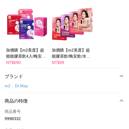
コンビニ店頭代金引換
LINE Pay
Apple Pay
JKOPAY
Easy Wallet
加價購【m2美度】超
加價購【m2美度】超
能能膠原飲4入/晚安飲
能膠原飲/晚安飲/水光
Google Pay
4入/水光飲4入/新生飲
飲/新生飲-孫藝珍推薦
NT$690
NT$99
Plus Pay
4入-孫藝珍推薦(任選1
(任選1盒)
盒)
ブランド
AFTEE代金後払い
m2
Dr.May
説明
一、 AFTEE代金後払いについて
ATM払い
1.お支払い方法でAFTEE代金後払いを選択すると、携帯電話認証ウィンド
商品の特徴
ウが表示されます。
2.SMSで認証してお支払い手続を進めてください。
配送方法
商品番号
3.注文するときのお支払いは不要です。商品はご指定の住所に配送されま
す。
9998332
全家付款取貨
4.ご注文が完了すると、携帯に支払い通知のSMSが届きます。アプリ会員
配送毎にNT$100、NT$600以上で送料無料
の場合は、AFTEE アプリプッシュ通知が届きます。